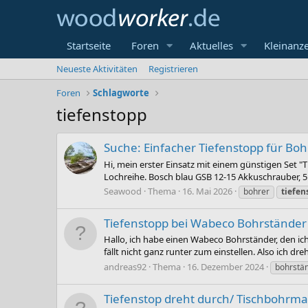
Startseite
Foren
Aktuelles
Kleinanz
Neueste Aktivitäten
Registrieren
Foren
Schlagworte
tiefenstopp
Suche: Einfacher Tiefenstopp für Boh
Hi, mein erster Einsatz mit einem günstigen Set 
Lochreihe. Bosch blau GSB 12-15 Akkuschrauber, 5m
Seawood
Thema
16. Mai 2026
bohrer
tiefen
Tiefenstopp bei Wabeco Bohrständer 
Hallo, ich habe einen Wabeco Bohrständer, den ich
fällt nicht ganz runter zum einstellen. Also ich drehe 
andreas92
Thema
16. Dezember 2024
bohrstä
Tiefenstop dreht durch/ Tischbohr