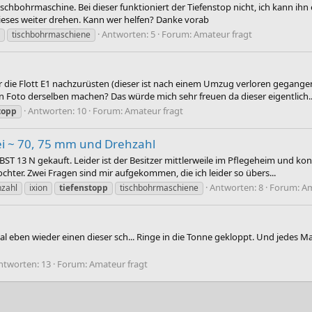
hbohrmaschine. Bei dieser funktioniert der Tiefenstop nicht, ich kann ihn e
 dieses weiter drehen. Kann wer helfen? Danke vorab
Antworten: 5
Forum:
Amateur fragt
tischbohrmaschiene
r die Flott E1 nachzurüsten (dieser ist nach einem Umzug verloren gegang
n Foto derselben machen? Das würde mich sehr freuen da dieser eigentlich..
Antworten: 10
Forum:
Amateur fragt
topp
ei ~ 70, 75 mm und Drehzahl
BST 13 N gekauft. Leider ist der Besitzer mittlerweile im Pflegeheim und k
ochter. Zwei Fragen sind mir aufgekommen, die ich leider so übers...
Antworten: 8
Forum:
Am
hzahl
ixion
tiefenstopp
tischbohrmaschiene
l eben wieder einen dieser sch... Ringe in die Tonne gekloppt. Und jedes Mal 
ntworten: 13
Forum:
Amateur fragt