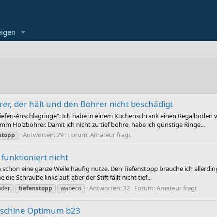
eigen
rer, der hält und den Bohrer nicht beschädigt
"Tiefen-Anschlagringe": Ich habe in einem Küchenschrank einen Regalboden 
m Holzbohrer. Damit ich nicht zu tief bohre, habe ich günstige Ringe...
Antworten: 29
Forum:
Amateur fragt
stopp
funktioniert nicht
 schon eine ganze Weile häufig nutze. Den Tiefenstopp brauche ich allerding
die Schraube links auf, aber der Stift fällt nicht tief...
Antworten: 32
Forum:
Amateur fragt
nder
tiefenstopp
wabeco
maschine Optimum b23