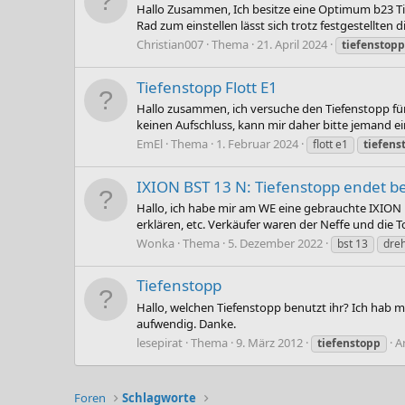
Hallo Zusammen, Ich besitze eine Optimum b23 Tisc
Rad zum einstellen lässt sich trotz festgestellten
Christian007
Thema
21. April 2024
tiefenstopp
Tiefenstopp Flott E1
Hallo zusammen, ich versuche den Tiefenstopp fü
keinen Aufschluss, kann mir daher bitte jemand ei
EmEl
Thema
1. Februar 2024
flott e1
tiefens
IXION BST 13 N: Tiefenstopp endet b
Hallo, ich habe mir am WE eine gebrauchte IXION 
erklären, etc. Verkäufer waren der Neffe und die T
Wonka
Thema
5. Dezember 2022
bst 13
dre
Tiefenstopp
Hallo, welchen Tiefenstopp benutzt ihr? Ich hab ma
aufwendig. Danke.
lesepirat
Thema
9. März 2012
A
tiefenstopp
Foren
Schlagworte