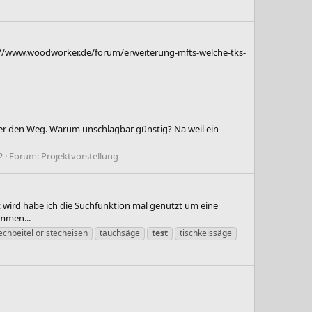
s://www.woodworker.de/forum/erweiterung-mfts-welche-tks-
über den Weg. Warum unschlagbar günstig? Na weil ein
2
Forum:
Projektvorstellung
 wird habe ich die Suchfunktion mal genutzt um eine
mmen...
echbeitel or stecheisen
tauchsäge
test
tischkeissäge