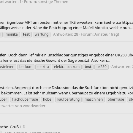
Antworten: 1
Forum:
sonstige Themen
nen Eigenbau-MFT am besten mit einer TKS erweitern kann (siehe u.a http
lligerweise in der Nähe die Besichtigung einer Mafell Monika, welche nun...
Antworten: 28
Forum:
Amateur fragt
l
monika
test
wartung
 kaufen. Doch dann lief mir ein unschlagbar günstiges Angebot einer UK250 
leine fast das identische Gewicht der Säge besitzt. Also kein...
Antworten: 
asteleien
beckum
elektra
elektra beckum
test
uk250
tellen. Angeregt durch eine Diskussion das die Suchfunktion nicht genutzt
bekommen. Es ist sehr mühsam wenn überhaupt zu einem Ergebnis zu ko
uber
flachdübelfräse
hobel
kaufberatung
maschinen
oberfräse
st
nswertes von woodworker
 mache. Gruß HD
Antworten: 0
Forum:
Werbung