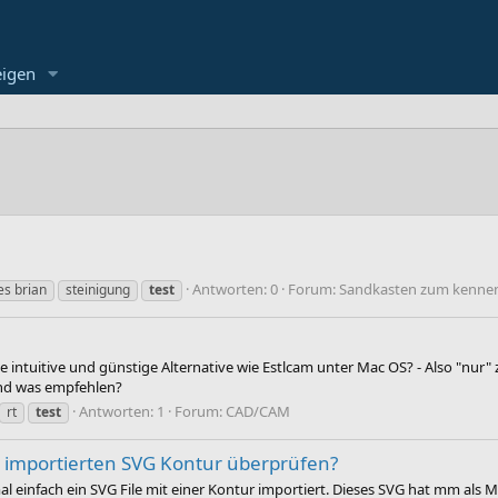
eigen
Antworten: 0
Forum:
Sandkasten zum kennen
es brian
steinigung
test
mple intuitive und günstige Alternative wie Estlcam unter Mac OS? - Also "nu
and was empfehlen?
Antworten: 1
Forum:
CAD/CAM
rt
test
r importierten SVG Kontur überprüfen?
al einfach ein SVG File mit einer Kontur importiert. Dieses SVG hat mm als