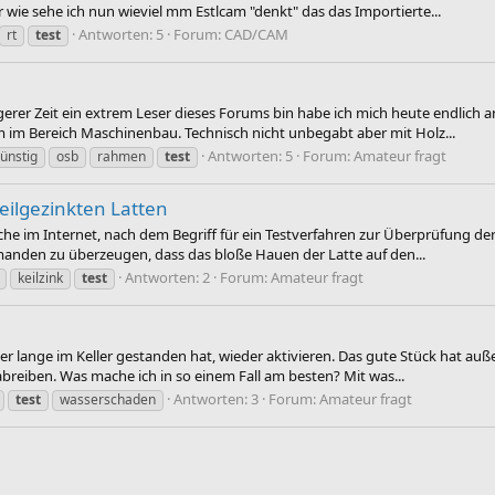
wie sehe ich nun wieviel mm Estlcam "denkt" das das Importierte...
Antworten: 5
Forum:
CAD/CAM
rt
test
rer Zeit ein extrem Leser dieses Forums bin habe ich mich heute endlich an
im Bereich Maschinenbau. Technisch nicht unbegabt aber mit Holz...
Antworten: 5
Forum:
Amateur fragt
ünstig
osb
rahmen
test
keilgezinkten Latten
he im Internet, nach dem Begriff für ein Testverfahren zur Überprüfung der
emanden zu überzeugen, dass das bloße Hauen der Latte auf den...
Antworten: 2
Forum:
Amateur fragt
keilzink
test
n
der lange im Keller gestanden hat, wieder aktivieren. Das gute Stück hat
h abreiben. Was mache ich in so einem Fall am besten? Mit was...
Antworten: 3
Forum:
Amateur fragt
test
wasserschaden