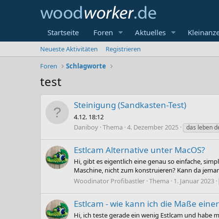
Startseite
Foren
Aktuelles
Kleinanz
Neueste Aktivitäten
Registrieren
Foren
Schlagworte
test
Steinigung (Sandkasten-Test)
4.12. 18:12
Daniboy
Thema
4. Dezember 2025
das leben d
Estlcam Alternative unter MacOS?
Hi, gibt es eigentlich eine genau so einfache, si
Maschine, nicht zum konstruieren? Kann da jem
Woodinator Profibastler
Thema
1. Januar 2023
Estlcam - wie kann ich die Maße eine
Hi, ich teste gerade ein wenig Estlcam und habe m