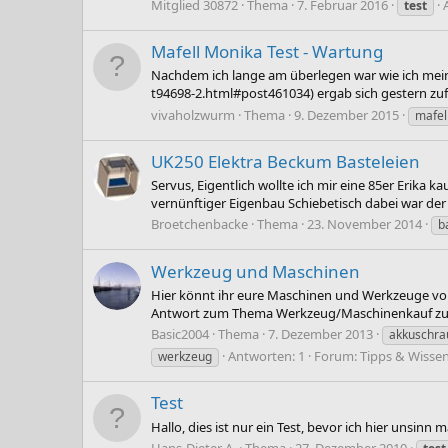
Mitglied 30872
Thema
7. Februar 2016
test
Mafell Monika Test - Wartung
Nachdem ich lange am überlegen war wie ich mei
t94698-2.html#post461034) ergab sich gestern zufä
vivaholzwurm
Thema
9. Dezember 2015
mafel
UK250 Elektra Beckum Basteleien
Servus, Eigentlich wollte ich mir eine 85er Erika
vernünftiger Eigenbau Schiebetisch dabei war der al
Broetchenbacke
Thema
23. November 2014
b
Werkzeug und Maschinen
Hier könnt ihr eure Maschinen und Werkzeuge vors
Antwort zum Thema Werkzeug/Maschinenkauf zu 
Basic2004
Thema
7. Dezember 2013
akkuschra
Antworten: 1
Forum:
Tipps & Wisse
werkzeug
Test
Hallo, dies ist nur ein Test, bevor ich hier unsinn
Hans-Dieter A.
Thema
27. Dezember 2010