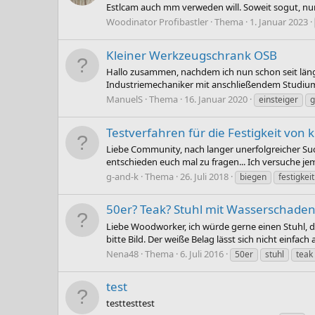
Estlcam auch mm verweden will. Soweit sogut, nur 
Woodinator Profibastler
Thema
1. Januar 2023
Kleiner Werkzeugschrank OSB
Hallo zusammen, nachdem ich nun schon seit länge
Industriemechaniker mit anschließendem Studium 
ManuelS
Thema
16. Januar 2020
einsteiger
g
Testverfahren für die Festigkeit von 
Liebe Community, nach langer unerfolgreicher Suc
entschieden euch mal zu fragen... Ich versuche j
g-and-k
Thema
26. Juli 2018
biegen
festigkeit
50er? Teak? Stuhl mit Wasserschade
Liebe Woodworker, ich würde gerne einen Stuhl, 
bitte Bild. Der weiße Belag lässt sich nicht einfac
Nena48
Thema
6. Juli 2016
50er
stuhl
teak
test
testtesttest