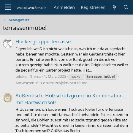
Anmelden
Registrieren
Schlagworte
terrassenmöbel
Hockergruppe Terrasse
Eigentlich weiß ich nicht wie ich das, was ich mir da ausgedacht
habe, benennen möchte. Gestern war ein Gartenarchitekt hier
bei uns. Er hatte ein Bild von der Bank gesehen die ich vor
kurzem gezeigt habe. Nun wollte er die im Original sehen weil er
da Bedarf für ein Gartenprojekt hatte. Hat...
teluke
Thema
1. März 2025
hocker
terrassenmöbel
Antworten: 6
Forum:
Projektvorstellung
Außentisch: Holzschutzgrund in Kombination
mit Hartwachsöl?
Hi Zusammen, ich baue einen Tisch aus Kiefer für die Terrasse
und möchte diesen mit Hartwachsöl behandeln. Ist es trotzdem
sinnvoll, die Bohlen zuerst mit Holzschutzgrund gegen Pilze etc
zu behandeln? Macht es ohnehin keinen Sinn, da Essen auf dem
Tisch kommen soll? Grüße aus Berlin