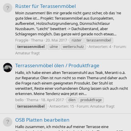
Rüster für Terassenmöbel
Moin zusammen! Bin mir gerade nicht ganz sicher, ob das 'ne
gute Idee ist... Projekt: Terrassenmöbel aus Europaletten,
aufbereitet, Holzschutzgrundierung, Dünnschichtlasur
Nussbaum. "Leicht" bewittert -> Dachüberstand, aber
Schlagregen möglich. Das ganze wird gerade noch etwas...
Fraggle
Thema
20. Mai 2017
rüster
terassenmöbel
Antworten: 4
Forum:
terrassenmöbel
ulme
wetterschutz
Amateur fragt
Terrassenmöbel ölen / Produktfrage
Hallo, ich habe einen alten Terrassenstuhl aus Teak, Meranti o.ä.
zur Reparatur. Ölen ist nun nicht so mein Thema und daher auch
die Frage nach einem geeigneten Prosdukt. Der Stuhl ist
verwittert, Reste einer vorhandenen Ölung lassen sich auch nicht
erkennen. Meine Tendenz wäre jetzt ein...
bello
Thema
18. April 2017
ölen
produktfrage
Antworten: 15
Forum:
Amateur fragt
terrassenmöbel
OSB Platten bearbeiten
Hallo zusammen, ich möchte auf meiner Terrasse eine