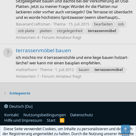
Sitzgelegeheit bauen und dachte bei der Verkofferung an OSB-
Platten. Jetzt zu meiner Frage: Würdet ihr die Platten nur
lackieren oder vorher auch versiegeln? Die Terrasse ist überdacht
und es würde höchstens Spritzwasser (wenn überhaupt)...
BavarianCraftsman
Thema
15. Juli 2015
bearbeiten
osb
osb platte
platten
sitzgelegenheit
terrassenmöbel
Antworten: 4
Forum:
Amateur fragt
terrassenmöbel bauen
ich möchte mir 4 terrassenstühle und eine liege bauen holzart-
lärche? wer kann mir einen bauplan empfehlen.
matterhorn
Thema
1. Juli 2012
bauen
terrassenmöbel
Antworten: 1
Forum:
Amateur fragt
Schlagworte
Deutsch [Du]
Kontakt
Nutzungsbedingungen
Datenschutz
Hilfe und Impressum
Start
R
S
Diese Seite verwendet Cookies, um Inhalte zu personalisieren und dich nach
S
Obe
der Registrierung angemeldet zu halten. Durch die Nutzung unserer Webseite