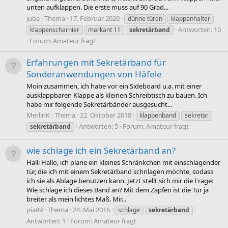
unten aufklappen. Die erste muss auf 90 Grad...
juba
Thema
17. Februar 2020
dünne türen
klappenhalter
Antworten: 10
klappenscharnier
markant 11
sekretärband
Forum:
Amateur fragt
Erfahrungen mit Sekretärband für
Sonderanwendungen von Häfele
Moin zusammen, ich habe vor ein Sideboard u.a. mit einer
ausklappbaren Klappe als kleinen Schreibtisch zu bauen. Ich
habe mir folgende Sekretärbänder ausgesucht...
MerlinK
Thema
22. Oktober 2018
klappenband
sekretär
Antworten: 5
Forum:
Amateur fragt
sekretärband
wie schlage ich ein Sekretärband an?
Halli Hallo, ich plane ein kleines Schränkchen mit einschlagender
tür, die ich mit einem Sekretärband schnlagen möchte, sodass
ich sie als Ablage benutzen kann. Jetzt stellt sich mir die Frage:
Wie schlage ich dieses Band an? Mit dem Zapfen ist die Tür ja
breiter als mein lichtes Maß. Mir...
pia89
Thema
24. Mai 2016
schlage
sekretärband
Antworten: 1
Forum:
Amateur fragt