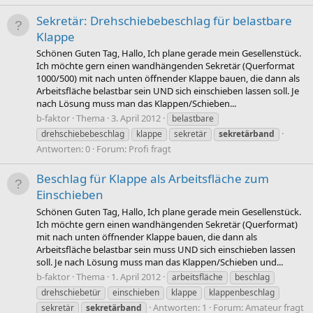
Sekretär: Drehschiebebeschlag für belastbare
Klappe
Schönen Guten Tag, Hallo, Ich plane gerade mein Gesellenstück.
Ich möchte gern einen wandhängenden Sekretär (Querformat
1000/500) mit nach unten öffnender Klappe bauen, die dann als
Arbeitsfläche belastbar sein UND sich einschieben lassen soll. Je
nach Lösung muss man das Klappen/Schieben...
b-faktor
Thema
3. April 2012
belastbare
drehschiebebeschlag
klappe
sekretär
sekretärband
Antworten: 0
Forum:
Profi fragt
Beschlag für Klappe als Arbeitsfläche zum
Einschieben
Schönen Guten Tag, Hallo, Ich plane gerade mein Gesellenstück.
Ich möchte gern einen wandhängenden Sekretär (Querformat)
mit nach unten öffnender Klappe bauen, die dann als
Arbeitsfläche belastbar sein muss UND sich einschieben lassen
soll. Je nach Lösung muss man das Klappen/Schieben und...
b-faktor
Thema
1. April 2012
arbeitsfläche
beschlag
drehschiebetür
einschieben
klappe
klappenbeschlag
Antworten: 1
Forum:
Amateur fragt
sekretär
sekretärband