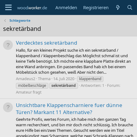
Anmelden
Registrieren
Schlagworte
sekretärband
Verdecktes sekretärband
Hallo, für ein kleines Projekt suche ich ein sekretärband /
klappenband / klappenbeschlag das Möglichst schmal ist und
keine Tiefe benötigt. Ich möchte eine klappbare Platte direkt an
eine Wand anbringen. Ein passendes Band hab ich bei einem
Möbelstück schon gesehen, weiß Aber nicht den...
Amadeus2
Thema
14. Juli 2020
klappenband
Antworten: 1
Forum:
möbelbeschläge
sekretärband
Amateur fragt
Unsichtbare Klappenscharniere fuer dünne
Türen? Markant 11 Alternative?
Geehrte Profis, wertes Forum, ich habe mich den ganzen Tag
warm recherchiert, und bin mir doch nicht schlüssig. Ich brauche
eure Hilfe bei ein/zwei Themen. Gesucht werden wie im Titel
angekündigt zwei Scharniere, welche zwei Schrank-Klappen nach