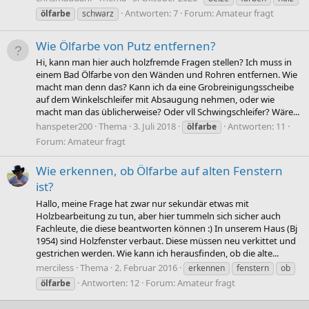
Antworten: 7
Forum:
Amateur fragt
ölfarbe
schwarz
Wie Ölfarbe von Putz entfernen?
Hi, kann man hier auch holzfremde Fragen stellen? Ich muss in
einem Bad Ölfarbe von den Wänden und Rohren entfernen. Wie
macht man denn das? Kann ich da eine Grobreinigungsscheibe
auf dem Winkelschleifer mit Absaugung nehmen, oder wie
macht man das üblicherweise? Oder vll Schwingschleifer? Wäre...
hanspeter200
Thema
3. Juli 2018
Antworten: 11
ölfarbe
Forum:
Amateur fragt
Wie erkennen, ob Ölfarbe auf alten Fenstern
ist?
Hallo, meine Frage hat zwar nur sekundär etwas mit
Holzbearbeitung zu tun, aber hier tummeln sich sicher auch
Fachleute, die diese beantworten können :) In unserem Haus (Bj
1954) sind Holzfenster verbaut. Diese müssen neu verkittet und
gestrichen werden. Wie kann ich herausfinden, ob die alte...
merciless
Thema
2. Februar 2016
erkennen
fenstern
ob
Antworten: 12
Forum:
Amateur fragt
ölfarbe