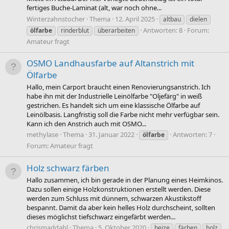
fertiges Buche-Laminat (alt, war noch ohne...
Winterzahnstocher
Thema
12. April 2025
altbau
dielen
Antworten: 8
Forum:
ölfarbe
rinderblut
überarbeiten
Amateur fragt
OSMO Landhausfarbe auf Altanstrich mit
Ölfarbe
Hallo, mein Carport braucht einen Renovierungsanstrich. Ich
habe ihn mit der Industrielle Leinölfarbe "Oljefärg" in weiß
gestrichen. Es handelt sich um eine klassische Ölfarbe auf
Leinölbasis. Langfristig soll die Farbe nicht mehr verfügbar sein.
Kann ich den Anstrich auch mit OSMO...
methylase
Thema
31. Januar 2022
Antworten: 7
ölfarbe
Forum:
Amateur fragt
Holz schwarz färben
Hallo zusammen, ich bin gerade in der Planung eines Heimkinos.
Dazu sollen einige Holzkonstruktionen erstellt werden. Diese
werden zum Schluss mit dünnem, schwarzen Akustikstoff
bespannt. Damit da aber kein helles Holz durchscheint, sollten
dieses möglichst tiefschwarz eingefärbt werden...
chrismaddahl
Thema
5. Oktober 2020
beize
färben
holz