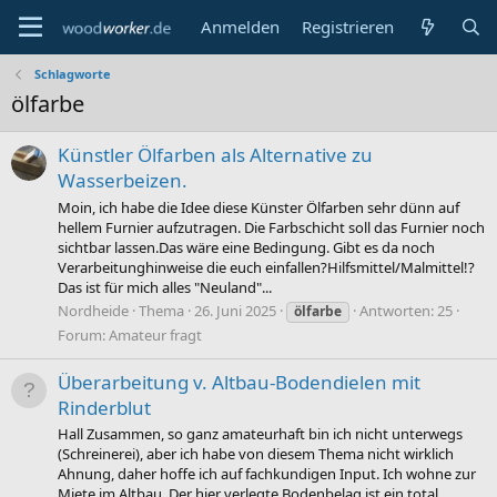
Anmelden
Registrieren
Schlagworte
ölfarbe
Künstler Ölfarben als Alternative zu
Wasserbeizen.
Moin, ich habe die Idee diese Künster Ölfarben sehr dünn auf
hellem Furnier aufzutragen. Die Farbschicht soll das Furnier noch
sichtbar lassen.Das wäre eine Bedingung. Gibt es da noch
Verarbeitunghinweise die euch einfallen?Hilfsmittel/Malmittel!?
Das ist für mich alles "Neuland"...
Nordheide
Thema
26. Juni 2025
Antworten: 25
ölfarbe
Forum:
Amateur fragt
Überarbeitung v. Altbau-Bodendielen mit
Rinderblut
Hall Zusammen, so ganz amateurhaft bin ich nicht unterwegs
(Schreinerei), aber ich habe von diesem Thema nicht wirklich
Ahnung, daher hoffe ich auf fachkundigen Input. Ich wohne zur
Miete im Altbau. Der hier verlegte Bodenbelag ist ein total