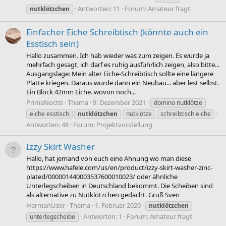
Antworten: 11
Forum:
Amateur fragt
nutklötzchen
Einfacher Eiche Schreibtisch (könnte auch ein
Esstisch sein)
Hallo zusammen. Ich hab wieder was zum zeigen. Es wurde ja
mehrfach gesagt, ich darf es ruhig ausführlich zeigen, also bitte...
Ausgangslage: Mein alter Eiche-Schreibtisch sollte eine längere
Platte kriegen. Daraus wurde dann ein Neubau... aber lest selbst.
Ein Block 42mm Eiche. wovon noch...
PrimaNoctis
Thema
9. Dezember 2021
domino nutklötze
eiche esstisch
nutklötzchen
nutklötze
schreibtisch eiche
Antworten: 48
Forum:
Projektvorstellung
Izzy Skirt Washer
Hallo, hat jemand von euch eine Ahnung wo man diese
https://www.hafele.com/us/en/product/izzy-skirt-washer-zinc-
plated/000001440003537600010023/ oder ähnliche
Unterlegscheiben in Deutschland bekommt. Die Scheiben sind
als alternative zu Nutklötzchen gedacht. Gruß Sven
HermanUser
Thema
1. Februar 2020
nutklötzchen
Antworten: 1
Forum:
Amateur fragt
unterlegscheibe