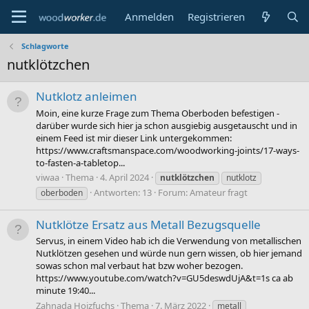
Anmelden
Registrieren
Schlagworte
nutklötzchen
Nutklotz anleimen
Moin, eine kurze Frage zum Thema Oberboden befestigen -
darüber wurde sich hier ja schon ausgiebig ausgetauscht und in
einem Feed ist mir dieser Link untergekommen:
https://www.craftsmanspace.com/woodworking-joints/17-ways-
to-fasten-a-tabletop...
viwaa
Thema
4. April 2024
nutklötzchen
nutklotz
Antworten: 13
Forum:
Amateur fragt
oberboden
Nutklötze Ersatz aus Metall Bezugsquelle
Servus, in einem Video hab ich die Verwendung von metallischen
Nutklötzen gesehen und würde nun gern wissen, ob hier jemand
sowas schon mal verbaut hat bzw woher bezogen.
https://www.youtube.com/watch?v=GU5deswdUjA&t=1s ca ab
minute 19:40...
Zahnada Hoizfuchs
Thema
7. März 2022
metall