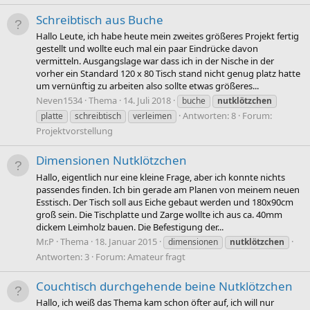
Schreibtisch aus Buche
Hallo Leute, ich habe heute mein zweites größeres Projekt fertig
gestellt und wollte euch mal ein paar Eindrücke davon
vermitteln. Ausgangslage war dass ich in der Nische in der
vorher ein Standard 120 x 80 Tisch stand nicht genug platz hatte
um vernünftig zu arbeiten also sollte etwas größeres...
Neven1534
Thema
14. Juli 2018
buche
nutklötzchen
Antworten: 8
Forum:
platte
schreibtisch
verleimen
Projektvorstellung
Dimensionen Nutklötzchen
Hallo, eigentlich nur eine kleine Frage, aber ich konnte nichts
passendes finden. Ich bin gerade am Planen von meinem neuen
Esstisch. Der Tisch soll aus Eiche gebaut werden und 180x90cm
groß sein. Die Tischplatte und Zarge wollte ich aus ca. 40mm
dickem Leimholz bauen. Die Befestigung der...
Mr.P
Thema
18. Januar 2015
dimensionen
nutklötzchen
Antworten: 3
Forum:
Amateur fragt
Couchtisch durchgehende beine Nutklötzchen
Hallo, ich weiß das Thema kam schon öfter auf, ich will nur