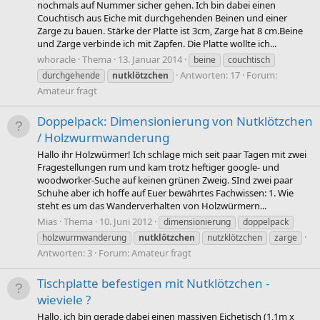
nochmals auf Nummer sicher gehen. Ich bin dabei einen
Couchtisch aus Eiche mit durchgehenden Beinen und einer
Zarge zu bauen. Stärke der Platte ist 3cm, Zarge hat 8 cm.Beine
und Zarge verbinde ich mit Zapfen. Die Platte wollte ich...
whoracle
Thema
13. Januar 2014
beine
couchtisch
Antworten: 17
Forum:
durchgehende
nutklötzchen
Amateur fragt
Doppelpack: Dimensionierung von Nutklötzchen
/ Holzwurmwanderung
Hallo ihr Holzwürmer! Ich schlage mich seit paar Tagen mit zwei
Fragestellungen rum und kam trotz heftiger google- und
woodworker-Suche auf keinen grünen Zweig. SInd zwei paar
Schuhe aber ich hoffe auf Euer bewährtes Fachwissen: 1. Wie
steht es um das Wanderverhalten von Holzwürmern...
Mias
Thema
10. Juni 2012
dimensionierung
doppelpack
holzwurmwanderung
nutklötzchen
nutzklötzchen
zarge
Antworten: 3
Forum:
Amateur fragt
Tischplatte befestigen mit Nutklötzchen -
wieviele ?
Hallo, ich bin gerade dabei einen massiven Eichetisch (1,1m x