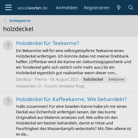
Anmelden
Registrieren
Schlagworte
holzdeckel
Holzdeckel für Teekanne?
Ein Bekannter will für eine selbstgetöpferte Teekanne einen
Holzdeckel anfertigen. Ich könnte dabei mit meiner Drehbank
helfen. (Offenbar wird die Kanne ein Geburtstagsgeschenk und
ein Tondeckel geht sich zeitlich nicht mehr aus.) Ist ein
Holzdeckel eigentlich gut realisierbar wenn dieser von...
Daniboy
Thema
18. August 2025
holzdeckel
teekanne
Antworten: 21
Forum:
Amateur fragt
Holzdeckel für Kaffeekanne. Wie behandeln?
Hallo zusammen! Für eine Sowden-Kanne habe ich mir einen
Deckel aus Eichenholz anfertigen lassen, der das bunte
Originalteil aus Melamin ersetzen soll. Wie sollte ich den
Holzdeckel am besten behandeln, damit er Hitze und
Feuchtigkeit des Wasserdampfs widersteht? Mit Ölen alleine ist
es da...