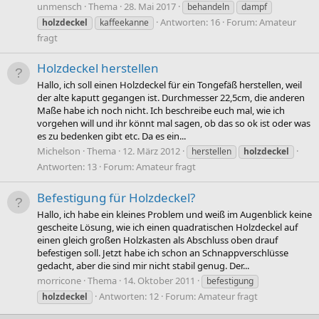
unmensch
Thema
28. Mai 2017
behandeln
dampf
Antworten: 16
Forum:
Amateur
holzdeckel
kaffeekanne
fragt
Holzdeckel herstellen
Hallo, ich soll einen Holzdeckel für ein Tongefäß herstellen, weil
der alte kaputt gegangen ist. Durchmesser 22,5cm, die anderen
Maße habe ich noch nicht. Ich beschreibe euch mal, wie ich
vorgehen will und ihr könnt mal sagen, ob das so ok ist oder was
es zu bedenken gibt etc. Da es ein...
Michelson
Thema
12. März 2012
herstellen
holzdeckel
Antworten: 13
Forum:
Amateur fragt
Befestigung für Holzdeckel?
Hallo, ich habe ein kleines Problem und weiß im Augenblick keine
gescheite Lösung, wie ich einen quadratischen Holzdeckel auf
einen gleich großen Holzkasten als Abschluss oben drauf
befestigen soll. Jetzt habe ich schon an Schnappverschlüsse
gedacht, aber die sind mir nicht stabil genug. Der...
morricone
Thema
14. Oktober 2011
befestigung
Antworten: 12
Forum:
Amateur fragt
holzdeckel