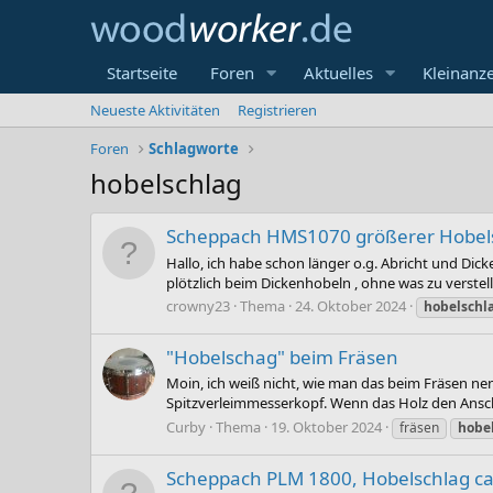
Startseite
Foren
Aktuelles
Kleinanz
Neueste Aktivitäten
Registrieren
Foren
Schlagworte
hobelschlag
Scheppach HMS1070 größerer Hobel
Hallo, ich habe schon länger o.g. Abricht und Dic
plötzlich beim Dickenhobeln , ohne was zu verstell
crowny23
Thema
24. Oktober 2024
hobelschl
"Hobelschag" beim Fräsen
Moin, ich weiß nicht, wie man das beim Fräsen ne
Spitzverleimmesserkopf. Wenn das Holz den Anschla
Curby
Thema
19. Oktober 2024
fräsen
hobe
Scheppach PLM 1800, Hobelschlag ca