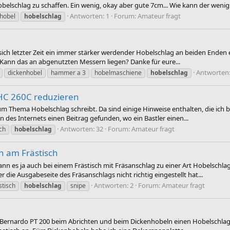
belschlag zu schaffen. Ein wenig, okay aber gute 7cm... Wie kann der weni
Antworten: 1
Forum:
Amateur fragt
hobel
hobelschlag
ch letzter Zeit ein immer stärker werdender Hobelschlag an beiden Enden ei
 Kann das an abgenutzten Messern liegen? Danke für eure...
Antworten:
dickenhobel
hammer a 3
hobelmaschiene
hobelschlag
 HC 260C reduzieren
um Thema Hobelschlag schreibt. Da sind einige Hinweise enthalten, die ich b
n des Internets einen Beitrag gefunden, wo ein Bastler einen...
Antworten: 32
Forum:
Amateur fragt
ch
hobelschlag
n am Frästisch
nn es ja auch bei einem Frästisch mit Fräsanschlag zu einer Art Hobelschl
die Ausgabeseite des Fräsanschlags nicht richtig eingestellt hat...
Antworten: 2
Forum:
Amateur fragt
stisch
hobelschlag
snipe
 Bernardo PT 200 beim Abrichten und beim Dickenhobeln einen Hobelschlag 