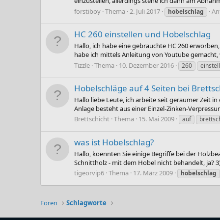
einzustellen, allerdings stehe ich dann am Abnahm
forstiboy
Thema
2. Juli 2017
An
hobelschlag
HC 260 einstellen und Hobelschlag
Hallo, ich habe eine gebrauchte HC 260 erworben,
habe ich mittels Anleitung von Youtube gemacht
Tizzle
Thema
10. Dezember 2016
260
einstel
Hobelschläge auf 4 Seiten bei Bretts
Hallo liebe Leute, ich arbeite seit geraumer Zeit i
Anlage besteht aus einer Einzel-Zinken-Verpressun
Brettschicht
Thema
15. Mai 2009
auf
brettsc
was ist Hobelschlag?
Hallo, koennten Sie einige Begriffe bei der Holz
Schnittholz - mit dem Hobel nicht behandelt, ja? 3)
tigeorvip6
Thema
17. März 2009
hobelschlag
Foren
Schlagworte