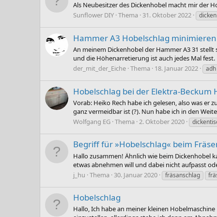
Als Neubesitzer des Dickenhobel macht mir der Ho
Sunflower DIY
Thema
31. Oktober 2022
dicken
Hammer A3 Hobelschlag minimieren
An meinem Dickenhobel der Hammer A3 31 stellt si
und die Höhenarretierung ist auch jedes Mal fest.
der_mit_der_Eiche
Thema
18. Januar 2022
adh
Hobelschlag bei der Elektra-Beckum
Vorab: Heiko Rech habe ich gelesen, also was er z
ganz vermeidbar ist (?). Nun habe ich in den Weite
Wolfgang EG
Thema
2. Oktober 2020
dickentis
Begriff für »Hobelschlag« beim Fräse
Hallo zusammen! Ähnlich wie beim Dickenhobel ka
etwas abnehmen will und dabei nicht aufpasst oder 
j_hu
Thema
30. Januar 2020
fräsanschlag
frä
Hobelschlag
Hallo, Ich habe an meiner kleinen Hobelmaschine