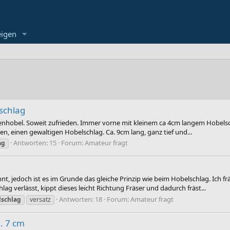
eigen
schlag
kenhobel. Soweit zufrieden. Immer vorne mit kleinem ca 4cm langem Hobelschl
en, einen gewaltigen Hobelschlag. Ca. 9cm lang, ganz tief und...
Antworten: 15
Forum:
Amateur fragt
ag
nnt, jedoch ist es im Grunde das gleiche Prinzip wie beim Hobelschlag. Ich
g verlässt, kippt dieses leicht Richtung Fräser und dadurch fräst...
Antworten: 18
Forum:
Amateur fragt
lschlag
versatz
. 7 cm