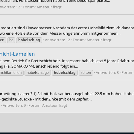
etisch an. Fürs Dickenhobeln habe ich eine Dekorspanplatte...
tworten: 12
Forum:
Amateur fragt
 montiert sind Einwegmesser. Nachdem das erste Hobelbild ziemlich daneben 
, wo eine Holzleiste von dem Messer ungefähr 5mm mitgenommen...
Antworten: 12
Forum:
Amateur fragt
len
hc
hobelschlag
chicht-Lamellen
n einem Betrieb für Brettschichtholz. Insgesamt hab ich jetzt 5 Jahre Erfahr
g (Fa. SOMAKO ^^), anschließend folgt ein...
Antworten: 3
Forum
hichtlamellen
hobelschläge
hobelschlag
seiten
bearbeitung klaeren? 1) Schnittholz sauber ausgehobelt 22.5 mm hohen Hobel
 gezinkte Stuecke - mit der Zinke (mit dem Zapfen)...
Antworten: 9
Forum:
Amateur fragt