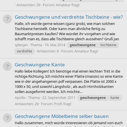
Antworten: 29
Forum:
Amateur fragt
Geschwungene und verdrehte Tischbeine - wie?
Hallo, ich würde gerne wissen (ganz grob), wie man solchen
Tischbeine herstellt. Oder kann man ähnliche fertig zu
Baumarktpreisen kaufen? Wie würdet ihr vorgehen und wie
schafft man es, dass alle Tischbeine gleich aussehen? Gruß Jan
qderjan
Thema
19. Mai 2014
geschwungene
tischbeine
Antworten: 8
Forum:
Amateur fragt
verdrehte
Geschwungene Kante
Hallo liebe Kollegen! Ich benötige mal einen leichten Tritt in die
richtige Richtung. Ich möchte einer Platte (massiv) so eine Kante
wie in der angehangenen pdf verpassen. Die Platte ist 2000 x
1000 x 50, und sowohl Längsholz-, als auch Hirnholzkanten
sollen ausgeformt werden. Ich möchte...
Apollo
Thema
22. September 2011
geschwungene
kante
Antworten: 29
Forum:
Profi fragt
Geschwungene Möbelbeine selber bauen
Hallo zusammen, mich würde interessieren ob jemand von euch