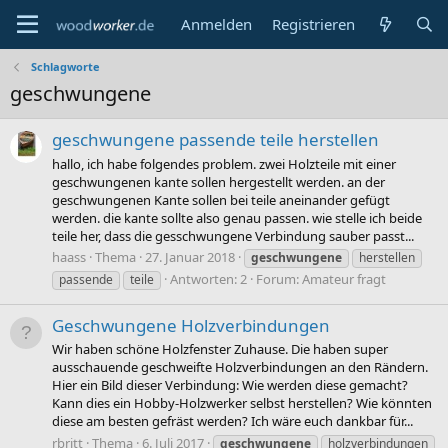
Anmelden
Registrieren
Schlagworte
geschwungene
geschwungene passende teile herstellen
hallo, ich habe folgendes problem. zwei Holzteile mit einer
geschwungenen kante sollen hergestellt werden. an der
geschwungenen Kante sollen bei teile aneinander gefügt
werden. die kante sollte also genau passen. wie stelle ich beide
teile her, dass die gesschwungene Verbindung sauber passt...
haass
Thema
27. Januar 2018
geschwungene
herstellen
Antworten: 2
Forum:
Amateur fragt
passende
teile
Geschwungene Holzverbindungen
Wir haben schöne Holzfenster Zuhause. Die haben super
ausschauende geschweifte Holzverbindungen an den Rändern.
Hier ein Bild dieser Verbindung: Wie werden diese gemacht?
Kann dies ein Hobby-Holzwerker selbst herstellen? Wie könnten
diese am besten gefräst werden? Ich wäre euch dankbar für...
rbritt
Thema
6. Juli 2017
geschwungene
holzverbindungen