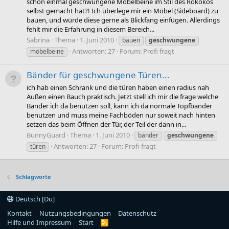
schon einmal geschwungene Möbelbeine im Stil des Rokokos
selbst gemacht hat?! Ich überlege mir ein Möbel (Sideboard) zu
bauen, und würde diese gerne als Blickfang einfügen. Allerdings
fehlt mir die Erfahrung in diesem Bereich...
Sabrina
Thema
1. Juni 2010
bauen
geschwungene
Antworten: 27
Forum:
Profi fragt
möbelbeine
Bänder für geschwungene Türen...
ich hab einen Schrank und die türen haben einen radius nah
Außen einen Bauch praktisch. Jetzt stell ich mir die frage welche
Bänder ich da benutzen soll, kann ich da normale Topfbänder
benutzen und muss meine Fachböden nur soweit nach hinten
setzen das beim Öffnen der Tür, der Teil der dann in...
BunnyGuard
Thema
1. Juni 2010
bänder
geschwungene
Antworten: 27
Forum:
Profi fragt
türen
Schlagworte
Deutsch [Du]
Kontakt
Nutzungsbedingungen
Datenschutz
Hilfe und Impressum
Start
R