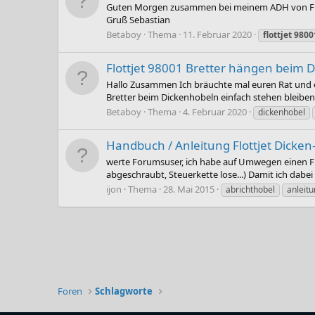
Guten Morgen zusammen bei meinem ADH von Flottjet
Gruß Sebastian
Betaboy
Thema
11. Februar 2020
flottjet
9800
Flottjet 98001 Bretter hängen beim 
Hallo Zusammen Ich bräuchte mal euren Rat und eue
Bretter beim Dickenhobeln einfach stehen bleiben 
Betaboy
Thema
4. Februar 2020
dickenhobel
Handbuch / Anleitung Flottjet Dicken
werte Forumsuser, ich habe auf Umwegen einen F
abgeschraubt, Steuerkette lose...) Damit ich dabei 
ijon
Thema
28. Mai 2015
abrichthobel
anleit
Foren
Schlagworte