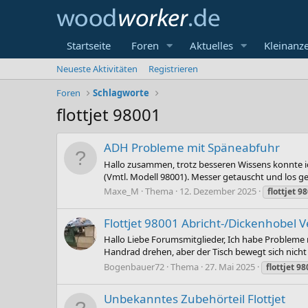
Startseite
Foren
Aktuelles
Kleinanz
Neueste Aktivitäten
Registrieren
Foren
Schlagworte
flottjet 98001
ADH Probleme mit Späneabfuhr
Hallo zusammen, trotz besseren Wissens konnte ic
(Vmtl. Modell 98001). Messer getauscht und los ge
Maxe_M
Thema
12. Dezember 2025
flottjet
98
Flottjet 98001 Abricht-/Dickenhobel 
Hallo Liebe Forumsmitglieder, Ich habe Probleme m
Handrad drehen, aber der Tisch bewegt sich nicht 
Bogenbauer72
Thema
27. Mai 2025
flottjet
98
Unbekanntes Zubehörteil Flottjet