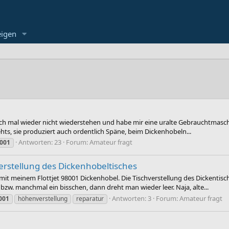
eigen
h mal wieder nicht wiederstehen und habe mir eine uralte Gebrauchtmaschin
hts, sie produziert auch ordentlich Späne, beim Dickenhobeln...
Antworten: 23
Forum:
Amateur fragt
001
Verstellung des Dickenhobeltisches
it meinem Flottjet 98001 Dickenhobel. Die Tischverstellung des Dickentisch
bzw. manchmal ein bisschen, dann dreht man wieder leer. Naja, alte...
Antworten: 3
Forum:
Amateur fragt
001
höhenverstellung
reparatur