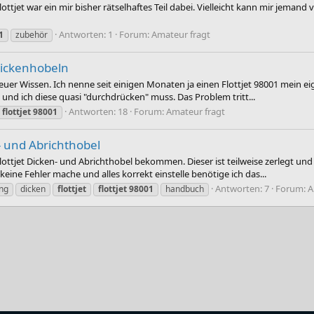
 war ein mir bisher rätselhaftes Teil dabei. Vielleicht kann mir jemand vo
Antworten: 1
Forum:
Amateur fragt
1
zubehör
Dickenhobeln
r Wissen. Ich nenne seit einigen Monaten ja einen Flottjet 98001 mein eigen
und ich diese quasi "durchdrücken" muss. Das Problem tritt...
Antworten: 18
Forum:
Amateur fragt
flottjet
98001
- und Abrichthobel
lottjet Dicken- und Abrichthobel bekommen. Dieser ist teilweise zerleg
keine Fehler mache und alles korrekt einstelle benötige ich das...
Antworten: 7
Forum:
A
ung
dicken
flottjet
flottjet
98001
handbuch