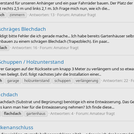
erstand für unseren Anhänger und ein paar Fahrräder bauen. Der Platz der 
t rechts 2,5 m und links 2,1 m. Ich Frage mich nun, wie ich die...
Antworten: 13
Forum:
Amateur fragt
ach
zimmern
schräges Blechdach
uldigt bitte Fehler die ich gerade mache... Ich habe bereits Gartenhäuser sel
auen zu einem schrägen Blechdach (Trapezblech). Ein paar...
Antworten: 16
Forum:
Amateur fragt
dach
Schuppen / Holzunterstand
erer Garagen auf der Rückseite um knapp 3 Meter zu verlängern und so et
legt. Evtl. folgt nächstes Jahr die Installation einer...
Antworten: 22
F
ch
garage
holzunterstand
schuppen
verlängerung
achdach
achdach (Substrat und Begrünung) benötige ich eine Entwässerung. Das Gefäll
Was kann man hier für die Entwässerung nehmen? Ich finde diese...
Antworten: 4
Forum:
Amateur fragt
flachdach
gartenhaus
alkenanschluss