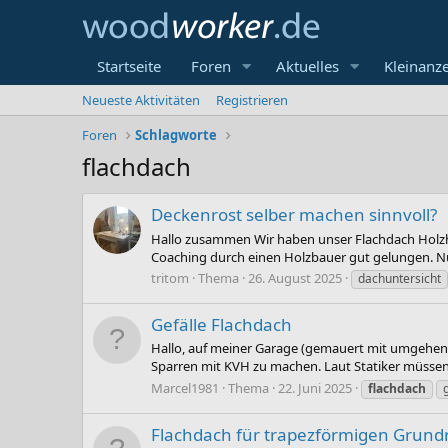
Startseite
Foren
Aktuelles
Kleinanz
Neueste Aktivitäten
Registrieren
Foren
Schlagworte
flachdach
Deckenrost selber machen sinnvoll?
Hallo zusammen Wir haben unser Flachdach Holzha
Coaching durch einen Holzbauer gut gelungen. Nu
tritom
Thema
26. August 2025
dachuntersicht
Gefälle Flachdach
Hallo, auf meiner Garage (gemauert mit umgehend
Sparren mit KVH zu machen. Laut Statiker müssen 
Marcel1981
Thema
22. Juni 2025
flachdach
Flachdach für trapezförmigen Grund