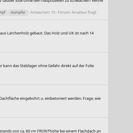
ktiv sauber löse ohne den hauptbalken zu schwächen? kenne
Antworten: 15
Forum:
Amateur fragt
mpf
stumpfer
aus Lärchenholz gebaut. Das Holz und UK ist nach 14
ann das Stelzlager ohne Gefahr direkt auf der Folie
 Dachfläche eingebohrt u. einbetoniert werden. Frage, wie
berstands von ca. 60 cm FRONThöhe bei einem Flachdach an