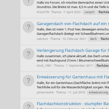
Hallo ins Forum, ich möchte demnächst einen Unt
Grundriss. Die Breite ist max. 6,5 m und die Tiefe is
Krisch78
Thema
7. April 2023
carport
flachd
Garagendach von Flachdach auf ein 
Hallo, dies ist mein 1. Post hier, deswegen entsch
Garagenflachdach (belegt mit Schweißbahnen) umb
cakrbot
Thema
10. Februar 2021
dach
flach
Verlängerung Flachdach Garage für 
Hallo zusammen, ich plane aktuell, das Dach uns
wird mit Rauhspund 21mm / Bitumenschweißbahnen be
Andi_1981
Thema
1. September 2017
flachda
Entwässerung für Gartenhaus mit Fl
Hallo, für ein Gartenhaus (Dachfläche 3x4m) mit Fl
Teichfolie soll für die Wasserdichtigkeit sorgen. 
johanneshk
Thema
11. Juli 2016
entwässerung
Flachdachkonstruktion - stumpfer B