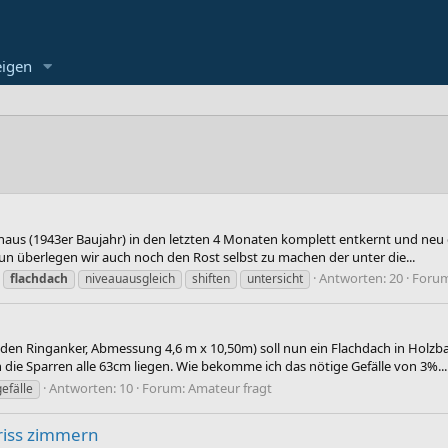
eigen
us (1943er Baujahr) in den letzten 4 Monaten komplett entkernt und neu g
n überlegen wir auch noch den Rost selbst zu machen der unter die...
Antworten: 20
Foru
flachdach
niveauausgleich
shiften
untersicht
en Ringanker, Abmessung 4,6 m x 10,50m) soll nun ein Flachdach in Holzbau
die Sparren alle 63cm liegen. Wie bekomme ich das nötige Gefälle von 3%...
Antworten: 10
Forum:
Amateur fragt
gefälle
riss zimmern