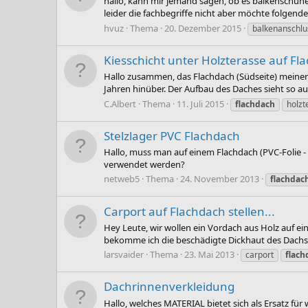
hallo, kann mir jemand sagen, ob es balkenschuhe
leider die fachbegriffe nicht aber möchte folgende
hvuz
Thema
20. Dezember 2015
balkenanschlu
Kiesschicht unter Holzterasse auf F
Hallo zusammen, das Flachdach (Südseite) meiner
Jahren hinüber. Der Aufbau des Daches sieht so aus
C.Albert
Thema
11. Juli 2015
flachdach
holzt
Stelzlager PVC Flachdach
Hallo, muss man auf einem Flachdach (PVC-Folie 
verwendet werden?
netweb5
Thema
24. November 2013
flachdac
Carport auf Flachdach stellen...
Hey Leute, wir wollen ein Vordach aus Holz auf ei
bekomme ich die beschädigte Dickhaut des Dachs w
larsvaider
Thema
23. Mai 2013
carport
flach
Dachrinnenverkleidung
Hallo, welches MATERIAL bietet sich als Ersatz f