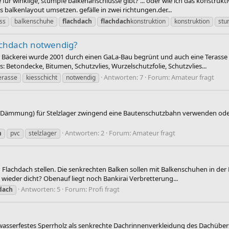
 für winklige, stumpfe balkenanschlüsse gibt? ... oder wie ich das konstru
s balkenlayout umsetzen. gefälle in zwei richtungen.der...
ss
balkenschuhe
flachdach
flachdach
konstruktion
konstruktion
stu
lachdach notwendig?
 Bäckerei wurde 2001 durch einen GaLa-Bau begrünt und auch eine Terasse 
: Betondecke, Bitumen, Schutzvlies, Wurzelschutzfolie, Schutzvlies...
Antworten: 7
Forum:
Amateur fragt
erasse
kiesschicht
notwendig
- Dämmung) für Stelzlager zwingend eine Bautenschutzbahn verwenden oder k
Antworten: 2
Forum:
Amateur fragt
h
pvc
stelzlager
n Flachdach stellen. Die senkrechten Balken sollen mit Balkenschuhen in der
ieder dicht? Obenauf liegt noch Bankirai Verbretterung...
Antworten: 5
Forum:
Profi fragt
dach
ür wasserfestes Sperrholz als senkrechte Dachrinnenverkleidung des Dachü