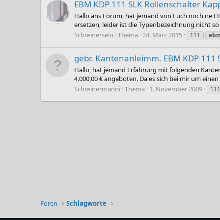
EBM KDP 111 SLK Rollenschalter Kap
Hallo ans Forum, hat jemand von Euch noch ne EBM
ersetzen, leider ist die Typenbezeichnung nicht so
Schreinersein
Thema
24. März 2015
111
eb
gebr. Kantenanleimm. EBM KDP 111 
Hallo, hat jemand Erfahrung mit folgenden Kante
4.000,00 € angeboten. Da es sich bei mir um einen
Schreinermanni
Thema
1. November 2009
11
Foren
Schlagworte