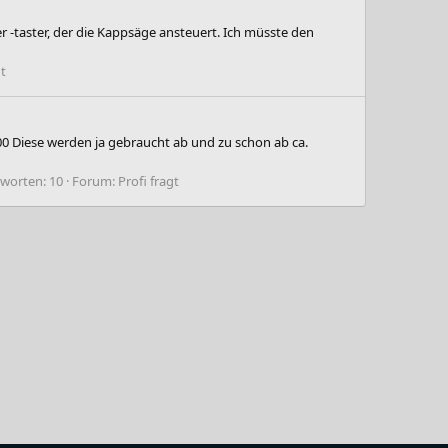
 -taster, der die Kappsäge ansteuert. Ich müsste den
gt
0 Diese werden ja gebraucht ab und zu schon ab ca.
worten: 10
Forum:
Profi fragt