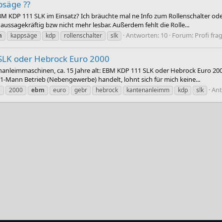
psäge ??
 KDP 111 SLK im Einsatz? Ich bräuchte mal ne Info zum Rollenschalter oder
 aussagekräftig bzw nicht mehr lesbar. Außerdem fehlt die Rolle...
Antworten: 10
Forum:
Profi fra
m
kappsäge
kdp
rollenschalter
slk
SLK oder Hebrock Euro 2000
nanleimmaschinen, ca. 15 Jahre alt: EBM KDP 111 SLK oder Hebrock Euro 200
 1-Mann Betrieb (Nebengewerbe) handelt, lohnt sich für mich keine...
Ant
1
2000
ebm
euro
gebr
hebrock
kantenanleimm
kdp
slk