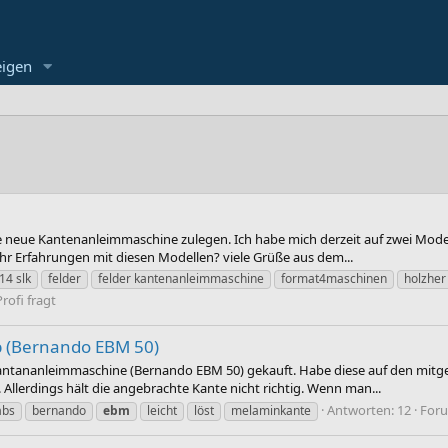
eigen
e neue Kantenanleimmaschine zulegen. Ich habe mich derzeit auf zwei Model
hr Erfahrungen mit diesen Modellen? viele Grüße aus dem...
14 slk
felder
felder kantenanleimmaschine
format4maschinen
holzher
Profi fragt
ab (Bernando EBM 50)
antananleimmaschine (Bernando EBM 50) gekauft. Habe diese auf den mitgeli
Allerdings hält die angebrachte Kante nicht richtig. Wenn man...
Antworten: 12
For
abs
bernando
ebm
leicht
löst
melaminkante