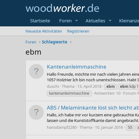
Startseite
Foren
Aktuelles
Kleinanz
Neueste Aktivitäten
Registrieren
Foren
Schlagworte
ebm
Kantenanleimmaschine
Hallo Freunde, möchte mir nach vielen Jahren ein
1057 HolzHer Ich bin noch unentschlossen. Habt I
duschi
Thema
13. April 2018
ebm
ebm
kdp 1
Antworten: 10
Forum:
kantenanleimmaschine
ABS / Melaminkante löst sich leicht 
Hallo, ich habe mir vor kurzem eine gebrauchte K
lassen und die Kunststoffkante damit angebracht. 
hansdampf2280
Thema
10. Januar 2016
50