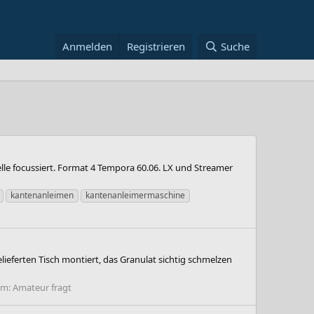
Anmelden
Registrieren
Suche
le focussiert. Format 4 Tempora 60.06. LX und Streamer
kantenanleimen
kantenanleimermaschine
eferten Tisch montiert, das Granulat sichtig schmelzen
um:
Amateur fragt