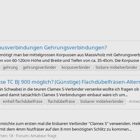
Korpusverbindungen Gehrungsverbindungen?
 benötigt man bei mittelgrossen Korpussen aus Massivholz mit Gehrungsv
 von 60-120cm Höhe und Breite und Tiefen von ca. 35-45cm. Die Korpusse 
gehrung
gehrungsverbinder
korpusverbinder
lösbare möbelverbinder
äse TC BJ 900 möglich? (Günstige) Flachdübelfräsen-Alter
n Schwabe) in die teuren Clamex S-Verbinder versenke wollte ich fragen ob 
emand damit tatsächlich Clamex S Verbindungen einbaut wäre ich um...
Antwo
einhell flachdübelfräse
flachdübelfräse
lösbarer möbelverbinder
d möchte zum ersten mal die lösbaren Verbinder "Clamex S" verwenden. Heiko
 mit dem 4mm Nutfräser auf den 8 mm benötigten Schlitz zu kommen...
ten: 18
Forum:
Amateur fragt