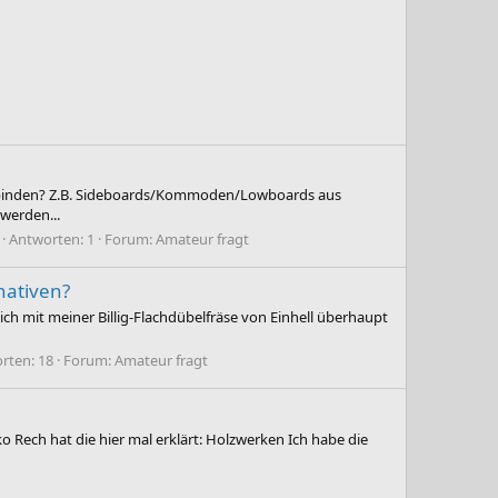
erbinden? Z.B. Sideboards/Kommoden/Lowboards aus
werden...
Antworten: 1
Forum:
Amateur fragt
nativen?
ich mit meiner Billig-Flachdübelfräse von Einhell überhaupt
rten: 18
Forum:
Amateur fragt
 Rech hat die hier mal erklärt: Holzwerken Ich habe die