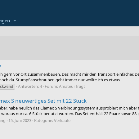
eigen
?
ich gern vor Ort zusammenbauen. Das macht mir den Transport einfacher. 
 noch da. Stumpf anschrauben geht immer nur wollte ich es etwas...
Antworten: 4
Forum:
Amateur fragt
ückwand
mex S neuwertiges Set mit 22 Stück
aber, habe neulich das Clamex S Verbindungssystem ausprobiert mich aber f
 woraus nur ca. 6 Stück benutzt wurden. Das Set enthält 22 Paare sowie 88
ting
15. Juni 2023
Kategorie:
Verkaufe