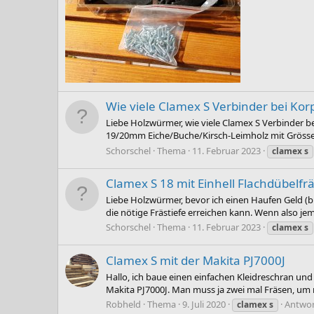
Wie viele Clamex S Verbinder bei 
Liebe Holzwürmer, wie viele Clamex S Verbinder
19/20mm Eiche/Buche/Kirsch-Leimholz mit Grössen
Schorschel
Thema
11. Februar 2023
clamex
s
Clamex S 18 mit Einhell Flachdübelfr
Liebe Holzwürmer, bevor ich einen Haufen Geld (bi
die nötige Frästiefe erreichen kann. Wenn also j
Schorschel
Thema
11. Februar 2023
clamex
s
Clamex S mit der Makita PJ7000J
Hallo, ich baue einen einfachen Kleidreschran un
Makita PJ7000J. Man muss ja zwei mal Fräsen, um
Robheld
Thema
9. Juli 2020
Antwor
clamex
s