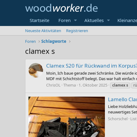
Startseite
Foren
Aktuelles
Kleinanz
Neueste Aktivitäten
Registrieren
Foren
Schlagworte
clamex s
Clamex S20 für Rückwand im Korpus
Moin, Ich baue gerade zwei Schränke. Die würde 
MDF mit Schichtstoff belegt. Das war halt einfach
ChrisOL
Thema
1. Oktober 2025
clamex
s
r
Lamello Cla
Liebe Holzliebh
neuwertiges Set
Schorschel
Lis