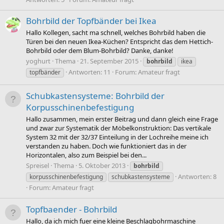
Bohrbild der Topfbänder bei Ikea
Hallo Kollegen, sacht ma schnell, welches Bohrbild haben die
Türen bei den neuen Ikea-Küchen? Entspricht das dem Hettich-
Bohrbild oder dem Blum-Bohrbild? Danke, danke!
yoghurt
Thema
21. September 2015
bohrbild
ikea
Antworten: 11
Forum:
Amateur fragt
topfbänder
Schubkastensysteme: Bohrbild der
Korpusschinenbefestigung
Hallo zusammen, mein erster Beitrag und dann gleich eine Frage
und zwar zur Systematik der Möbelkonstruktion: Das vertikale
System 32 mit der 32/37 Einteilung in der Lochreihe meine ich
verstanden zu haben. Doch wie funktioniert das in der
Horizontalen, also zum Beispiel bei den...
Spreisel
Thema
5. Oktober 2013
bohrbild
Antworten: 8
korpusschinenbefestigung
schubkastensysteme
Forum:
Amateur fragt
Topfbaender - Bohrbild
Hallo, da ich mich fuer eine kleine Beschlagbohrmaschine