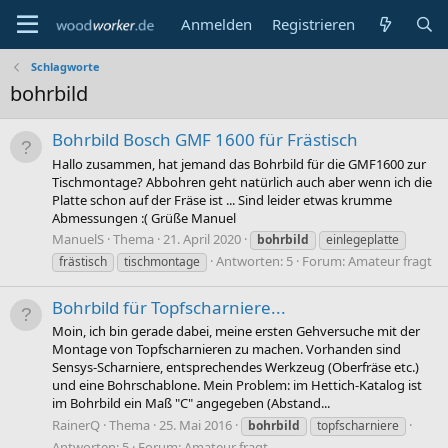
Anmelden
Registrieren
Schlagworte
bohrbild
Bohrbild Bosch GMF 1600 für Frästisch
Hallo zusammen, hat jemand das Bohrbild für die GMF1600 zur
Tischmontage? Abbohren geht natürlich auch aber wenn ich die
Platte schon auf der Fräse ist ... Sind leider etwas krumme
Abmessungen :( Grüße Manuel
ManuelS
Thema
21. April 2020
bohrbild
einlegeplatte
Antworten: 5
Forum:
Amateur fragt
frästisch
tischmontage
Bohrbild für Topfscharniere...
Moin, ich bin gerade dabei, meine ersten Gehversuche mit der
Montage von Topfscharnieren zu machen. Vorhanden sind
Sensys-Scharniere, entsprechendes Werkzeug (Oberfräse etc.)
und eine Bohrschablone. Mein Problem: im Hettich-Katalog ist
im Bohrbild ein Maß "C" angegeben (Abstand...
RainerQ
Thema
25. Mai 2016
bohrbild
topfscharniere
Antworten: 5
Forum:
Amateur fragt