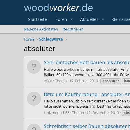
Startseite
Foren
Aktuelles
Kleinanz
Neueste Aktivitäten
Registrieren
Foren
Schlagworte
absoluter
Sehr einfaches Bett bauen als absolu
Hallo woodworker, möchte mir als absoluter Anfän
Balken 60x120 verwenden. ca. 300-400 hohe Füße und
w00t
Thema
17. Februar 2016
absoluter
bau
Bitte um Kaufberatung - absoluter An
Hallo zusammen, ich bin seit kurzer Zeit auf den
bitte nicht wundern, wenn mir bestimmte Fachausdr
Holzmensch66
Thema
12. Dezember 2013
abs
Schreibtisch selber Bauen absoluter 