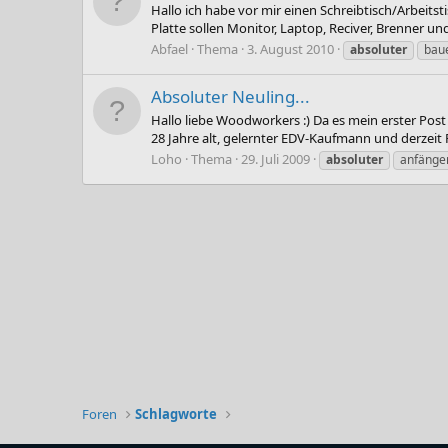
Hallo ich habe vor mir einen Schreibtisch/Arbeit
Platte sollen Monitor, Laptop, Reciver, Brenner u
Abfael
Thema
3. August 2010
absoluter
bau
Absoluter Neuling...
Hallo liebe Woodworkers :) Da es mein erster Post 
28 Jahre alt, gelernter EDV-Kaufmann und derzeit F
Loho
Thema
29. Juli 2009
absoluter
anfänge
Foren
Schlagworte