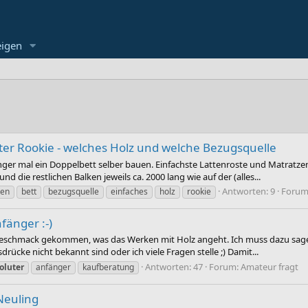
eigen
ter Rookie - welches Holz und welche Bezugsquelle
ger mal ein Doppelbett selber bauen. Einfachste Lattenroste und Matratzen
 die restlichen Balken jeweils ca. 2000 lang wie auf der (alles...
Antworten: 9
Forum
en
bett
bezugsquelle
einfaches
holz
rookie
fänger :-)
 Geschmack gekommen, was das Werken mit Holz angeht. Ich muss dazu sagen,
ücke nicht bekannt sind oder ich viele Fragen stelle ;) Damit...
Antworten: 47
Forum:
Amateur fragt
oluter
anfänger
kaufberatung
Neuling