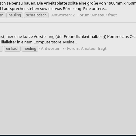
stisch selber zu bauen. Die Arbeitsplatte sollte eine größe von 1900mm x 4
nd Lautsprecher stehen sowie etwas Büro zeug. Eine untere...
Antworten: 2
Forum:
Amateur fragt
en
neuling
schreibtisch
ist, hier eine kurze Vorstellung (der Freundlichkeit halber ;)) Komme aus Ö
ilialleiter in einem Computerstore. Meine...
Antworten: 7
Forum:
Amateur fragt
r
einkauf
neuling