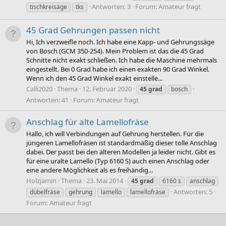
Antworten: 3
Forum:
Amateur fragt
tischkreisäge
tks
45 Grad Gehrungen passen nicht
Hi, Ich verzweifle noch. Ich habe eine Kapp- und Gehrungssäge
von Bosch (GCM 350-254). Mein Problem ist das die 45 Grad
Schnitte nicht exakt schließen. Ich habe die Maschine mehrmals
eingestellt. Bei 0 Grad habe ich einen exakten 90 Grad Winkel.
Wenn ich den 45 Grad Winkel exakt einstelle...
Calli2020
Thema
12. Februar 2020
45
grad
bosch
Antworten: 41
Forum:
Amateur fragt
Anschlag für alte Lamellofräse
Hallo, ich will Verbindungen auf Gehrung herstellen. Für die
jüngeren Lamellofräsen ist standardmäßig dieser tolle Anschlag
dabei. Der passt bei den älteren Modellen ja leider nicht. Gibt es
für eine uralte Lamello (Typ 6160 S) auch einen Anschlag oder
eine andere Möglichkeit als es freihändig...
Holzjamin
Thema
23. Mai 2014
45
grad
6160 s
anschlag
Antworten: 5
dübelfräse
gehrung
lamello
lamellofräse
Forum:
Amateur fragt