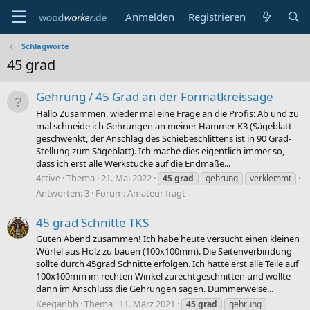
Anmelden
Registrieren
Schlagworte
45 grad
Gehrung / 45 Grad an der Formatkreissäge
Hallo Zusammen, wieder mal eine Frage an die Profis: Ab und zu
mal schneide ich Gehrungen an meiner Hammer K3 (Sägeblatt
geschwenkt, der Anschlag des Schiebeschlittens ist in 90 Grad-
Stellung zum Sägeblatt). Ich mache dies eigentlich immer so,
dass ich erst alle Werkstücke auf die Endmaße...
4ctive
Thema
21. Mai 2022
45
grad
gehrung
verklemmt
Antworten: 3
Forum:
Amateur fragt
45 grad Schnitte TKS
Guten Abend zusammen! Ich habe heute versucht einen kleinen
Würfel aus Holz zu bauen (100x100mm). Die Seitenverbindung
sollte durch 45grad Schnitte erfolgen. Ich hatte erst alle Teile auf
100x100mm im rechten Winkel zurechtgeschnitten und wollte
dann im Anschluss die Gehrungen sägen. Dummerweise...
Keeganhh
Thema
11. März 2021
45
grad
gehrung