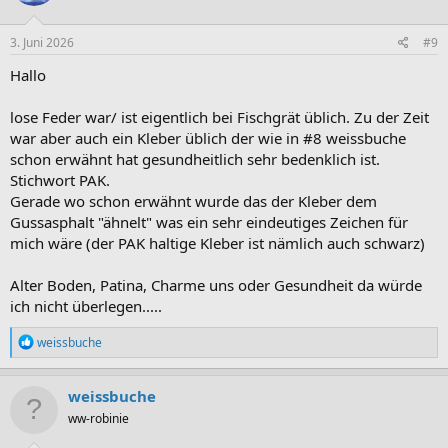
o
n
e
3. Juni 2026
#9
n
:
Hallo
lose Feder war/ ist eigentlich bei Fischgrät üblich. Zu der Zeit
war aber auch ein Kleber üblich der wie in #8 weissbuche
schon erwähnt hat gesundheitlich sehr bedenklich ist.
Stichwort PAK.
Gerade wo schon erwähnt wurde das der Kleber dem
Gussasphalt "ähnelt" was ein sehr eindeutiges Zeichen für
mich wäre (der PAK haltige Kleber ist nämlich auch schwarz)
Alter Boden, Patina, Charme uns oder Gesundheit da würde
ich nicht überlegen.....
R
weissbuche
e
a
k
weissbuche
t
ww-robinie
i
o