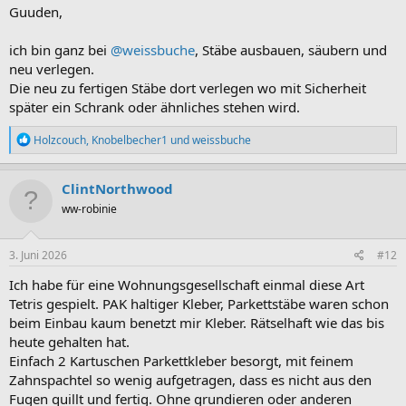
:
Guuden,
ich bin ganz bei
@weissbuche
, Stäbe ausbauen, säubern und
neu verlegen.
Die neu zu fertigen Stäbe dort verlegen wo mit Sicherheit
später ein Schrank oder ähnliches stehen wird.
R
Holzcouch
,
Knobelbecher1
und
weissbuche
e
a
k
ClintNorthwood
t
ww-robinie
i
o
n
e
3. Juni 2026
#12
n
:
Ich habe für eine Wohnungsgesellschaft einmal diese Art
Tetris gespielt. PAK haltiger Kleber, Parkettstäbe waren schon
beim Einbau kaum benetzt mir Kleber. Rätselhaft wie das bis
heute gehalten hat.
Einfach 2 Kartuschen Parkettkleber besorgt, mit feinem
Zahnspachtel so wenig aufgetragen, dass es nicht aus den
Fugen quillt und fertig. Ohne grundieren oder anderen