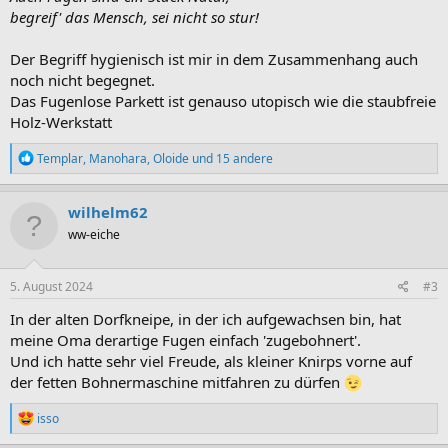
begreif' das Mensch, sei nicht so stur!
Der Begriff hygienisch ist mir in dem Zusammenhang auch
noch nicht begegnet.
Das Fugenlose Parkett ist genauso utopisch wie die staubfreie
Holz-Werkstatt
R
Templar
,
Manohara
,
Oloide
und 15 andere
e
a
k
wilhelm62
t
ww-eiche
i
o
n
e
5. August 2024
#3
n
:
In der alten Dorfkneipe, in der ich aufgewachsen bin, hat
meine Oma derartige Fugen einfach 'zugebohnert'.
Und ich hatte sehr viel Freude, als kleiner Knirps vorne auf
der fetten Bohnermaschine mitfahren zu dürfen
R
isso
e