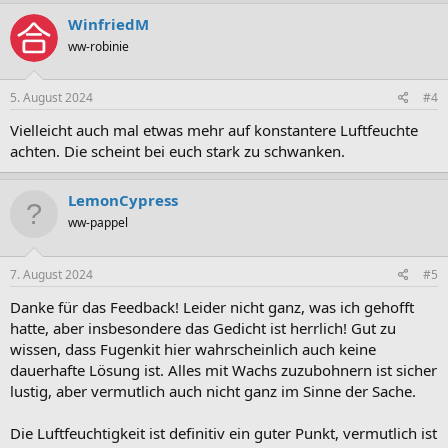
a
k
WinfriedM
t
ww-robinie
i
o
n
e
5. August 2024
#4
n
:
Vielleicht auch mal etwas mehr auf konstantere Luftfeuchte
achten. Die scheint bei euch stark zu schwanken.
LemonCypress
ww-pappel
7. August 2024
#5
Danke für das Feedback! Leider nicht ganz, was ich gehofft
hatte, aber insbesondere das Gedicht ist herrlich! Gut zu
wissen, dass Fugenkit hier wahrscheinlich auch keine
dauerhafte Lösung ist. Alles mit Wachs zuzubohnern ist sicher
lustig, aber vermutlich auch nicht ganz im Sinne der Sache.
Die Luftfeuchtigkeit ist definitiv ein guter Punkt, vermutlich ist