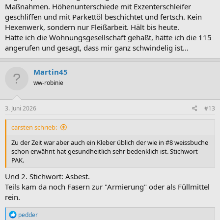
Maßnahmen. Höhenunterschiede mit Exzenterschleifer
geschliffen und mit Parkettöl beschichtet und fertsch. Kein
Hexenwerk, sondern nur Fleißarbeit. Hält bis heute.
Hätte ich die Wohnungsgesellschaft gehaßt, hätte ich die 115
angerufen und gesagt, dass mir ganz schwindelig ist...
Martin45
ww-robinie
3. Juni 2026
#13
carsten schrieb:
Zu der Zeit war aber auch ein Kleber üblich der wie in #8 weissbuche
schon erwähnt hat gesundheitlich sehr bedenklich ist. Stichwort
PAK.
Und 2. Stichwort: Asbest.
Teils kam da noch Fasern zur "Armierung" oder als Füllmittel
rein.
R
pedder