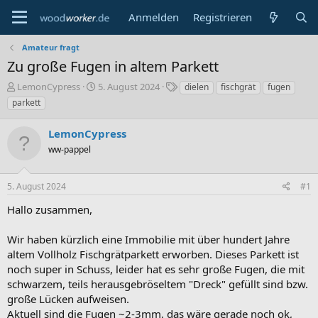
Anmelden
Registrieren
Amateur fragt
Zu große Fugen in altem Parkett
E
E
S
LemonCypress
5. August 2024
dielen
fischgrät
fugen
r
r
c
parkett
s
s
h
t
t
l
LemonCypress
e
e
a
l
ww-pappel
l
g
l
l
w
e
t
o
5. August 2024
#1
r
a
r
m
t
Hallo zusammen,
e
Wir haben kürzlich eine Immobilie mit über hundert Jahre
altem Vollholz Fischgrätparkett erworben. Dieses Parkett ist
noch super in Schuss, leider hat es sehr große Fugen, die mit
schwarzem, teils herausgebröseltem "Dreck" gefüllt sind bzw.
große Lücken aufweisen.
Aktuell sind die Fugen ~2-3mm, das wäre gerade noch ok,