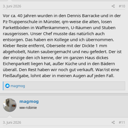
n
e
3. Juni 2026
#10
n
:
Vor ca. 40 Jahren wurden in den Dennis Barracke und in der
Pz-Truppenschule in Münster, qm-weise die alten, losen
Parkettböden in Waffenkammern, U-Räumen und Stuben
rausgerissen. Unser Chef musste das natürlich auch
entsorgen. Das haben ein Kollege und ich übernommen.
Kleber Reste entfernt, Oberseite mit der Dickte 1 mm
abgehobelt, Nuten saubergemacht und neu gefedert. Der ist
der einzige den ich kenne, der im ganzen Haus dickes
Eichenparkett liegen hat, außer Küche und in den Bädern
überall. Den Rest haben wir noch gut verkauft. War/ist eine
Fleißaufgabe, lohnt aber in meinen Augen auf jeden Fall.
R
magmog
e
a
k
magmog
t
ww-robinie
i
o
n
e
3. Juni 2026
#11
n