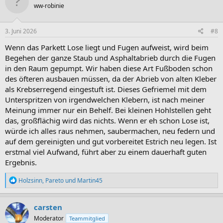
ww-robinie
3. Juni 2026
#8
Wenn das Parkett Lose liegt und Fugen aufweist, wird beim
Begehen der ganze Staub und Asphaltabrieb durch die Fugen
in den Raum gepumpt. Wir haben diese Art Fußboden schon
des öfteren ausbauen müssen, da der Abrieb von alten Kleber
als Krebserregend eingestuft ist. Dieses Gefriemel mit dem
Unterspritzen von irgendwelchen Klebern, ist nach meiner
Meinung immer nur ein Behelf. Bei kleinen Hohlstellen geht
das, großflächig wird das nichts. Wenn er eh schon Lose ist,
würde ich alles raus nehmen, saubermachen, neu federn und
auf dem gereinigten und gut vorbereitet Estrich neu legen. Ist
erstmal viel Aufwand, führt aber zu einem dauerhaft guten
Ergebnis.
R
Holzsinn
,
Pareto
und
Martin45
e
a
k
carsten
t
Moderator
Teammitglied
i