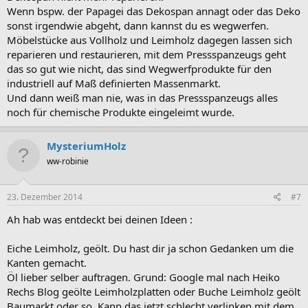
Wenn bspw. der Papagei das Dekospan annagt oder das Deko
sonst irgendwie abgeht, dann kannst du es wegwerfen.
Möbelstücke aus Vollholz und Leimholz dagegen lassen sich
reparieren und restaurieren, mit dem Pressspanzeugs geht
das so gut wie nicht, das sind Wegwerfprodukte für den
industriell auf Maß definierten Massenmarkt.
Und dann weiß man nie, was in das Pressspanzeugs alles
noch für chemische Produkte eingeleimt wurde.
MysteriumHolz
ww-robinie
23. Dezember 2014
#7
Ah hab was entdeckt bei deinen Ideen :
Eiche Leimholz, geölt. Du hast dir ja schon Gedanken um die
Kanten gemacht.
Öl lieber selber auftragen. Grund: Google mal nach Heiko
Rechs Blog geölte Leimholzplatten oder Buche Leimholz geölt
Baumarkt oder so. Kann das jetzt schlecht verlinken mit dem