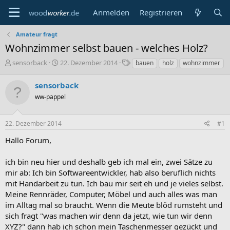
Anmelden
Registrieren
Amateur fragt
Wohnzimmer selbst bauen - welches Holz?
E
E
S
sensorback
22. Dezember 2014
bauen
holz
wohnzimmer
r
r
c
s
s
h
sensorback
t
t
l
ww-pappel
e
e
a
l
l
g
l
l
w
22. Dezember 2014
#1
e
t
o
r
a
r
Hallo Forum,
m
t
e
ich bin neu hier und deshalb geb ich mal ein, zwei Sätze zu
mir ab: Ich bin Softwareentwickler, hab also beruflich nichts
mit Handarbeit zu tun. Ich bau mir seit eh und je vieles selbst.
Meine Rennräder, Computer, Möbel und auch alles was man
im Alltag mal so braucht. Wenn die Meute blöd rumsteht und
sich fragt "was machen wir denn da jetzt, wie tun wir denn
XYZ?" dann hab ich schon mein Taschenmesser gezückt und