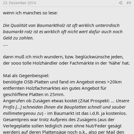
23. Dezember 2014
#9
wenn ich manches so lese:
Die Qualität von Baumarktholz ist oft wirklich unterirdisch
baumarkt-rotz ist es wirklich oft nicht wert dafür auch noch
Geld zu zahlen.
....
dann muß ich mich wundern, bzw. beglückwünsche jeden,
der sooo tolle Holzhändler oder Fachmärkte in der 'Nähe' hat.
Mal als Gegenbeispiel:
benötigte OSB-Platten und fand im Angebot eines >20km
entfernten Holzfachmarktes ein gutes Angebot für
geschliffene Platten in 25mm.
Angerufen ob Zusägen etwas kostet (Zitat Prospekt:
... Unsere
Profis [...] schneiden Ihnen die Bauplatten schnell und sauber
millimetergenau zu
) - im Baumarkt ist das i.d.R. ja kostenlos.
Gesamtpreis war trotz Aufpreis des Zusägens (aus der
Verlegeplatte sollen lediglich zwei ohne Nut/Feder gesägt
werden) auf deren Plattensäge noch o.k., also per Mail den