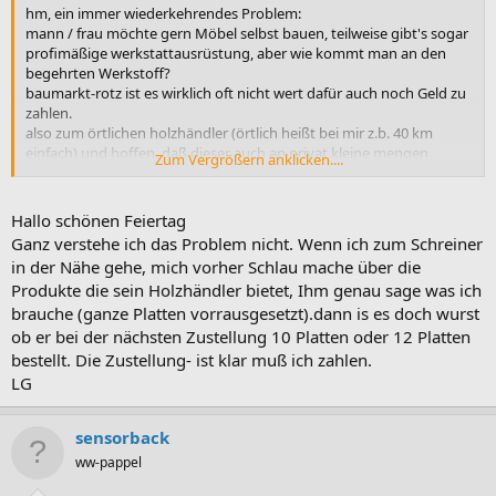
hm, ein immer wiederkehrendes Problem:
mann / frau möchte gern Möbel selbst bauen, teilweise gibt's sogar
profimäßige werkstattausrüstung, aber wie kommt man an den
begehrten Werkstoff?
baumarkt-rotz ist es wirklich oft nicht wert dafür auch noch Geld zu
zahlen.
also zum örtlichen holzhändler (örtlich heißt bei mir z.b. 40 km
einfach) und hoffen, daß dieser auch an privat kleine mengen
Zum Vergrößern anklicken....
veräußert (aber auch hier ist man nicht gerne gesehen).
dann halt der weg zum örtlichen schreiner:
der kalkuliert Materialbeschaffung, arbeitstunden,
Hallo schönen Feiertag
maschinennutzung usw. (zurecht natürlich) und zum schluß muss
Ganz verstehe ich das Problem nicht. Wenn ich zum Schreiner
man sich leider wirklich die frage stellen, wo noch der sinn des
in der Nähe gehe, mich vorher Schlau mache über die
eigenbaues ist.
Produkte die sein Holzhändler bietet, Ihm genau sage was ich
brauche (ganze Platten vorrausgesetzt).dann is es doch wurst
genau dieses Thema hab ich die letzte zeit mit vielen hobbyholzer
durchgekaut, Lösungsvorschlag hatte letztendlich keiner.
ob er bei der nächsten Zustellung 10 Platten oder 12 Platten
einziges Fazit: selbstbau scheitert einfach zu häufig an den hohen
bestellt. Die Zustellung- ist klar muß ich zahlen.
materialpreisen für Endverbraucher bzw. an fehlenden
LG
bezugsmöglichkeiten und Ikea und co. freuen sich über die
nächsten kunden mit wegwerfprodukten.
sensorback
Wenn ich im hier diskutieren fall noch beschläge usw. hinzurechne,
ww-pappel
bin ich wohl auch nicht weit von einem Fertigprodukt entfernt,
oder?