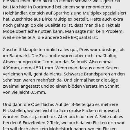
die Welt eben doch nicht so einfach schwarz-weiß gestrickt
ist. Hab hier in Dortmund bei einem sehr renomierten
Holzhändler, der sich auf Sperrholz und Multiplex spezialisiert
hat, Zuschnitte aus Birke Multiplex bestellt. Hatte auch extra
noch gefragt, ob die Qualität so ist, dass man die direkt als
Möbeloberfläche nutzen kann. Man sagte mir, kein Problem,
weil eine Seite A, die andere Seite B-Qualität ist.
Zuschnitt klappte terminlich alles gut, Preis war günstiger, als
im Baumarkt. Die Zuschnitte waren aber nicht maßhaltig,
Abweichungen von 1mm um das Sollmaß. Also einmal
499mm, einmal 501 mm. Wenn man daraus einen Kasten
verleimen will, geht da nichts. Schwarze Brandspuren an den
Schnitten waren mehrfach da. Und einmal hat er die Säge
zweimal angesetzt und so einen blöden Versatz im Schnitt
von vielleicht 0,5mm.
Und dann die Oberfläche: Auf der B-Seite gab es mehrere
Flickstellen, wo vielleicht so 5cm große Flicken reingesetzt
wurden. Das ist ja noch ok. Aber auch auf der A-Seite gab es
bei den 6 Einzelteilen 2 Teile, wo auch da ein Flicken drin war.
Ich will doch aber kein Möbelstück haben, wo ein Flicken