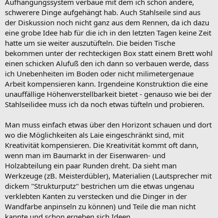
Aufhängungssystem verbaue mit dem ich schon andere,
schwerere Dinge aufgehängt hab. Auch Stahlseile sind aus
der Diskussion noch nicht ganz aus dem Rennen, da ich dazu
eine grobe Idee hab für die ich in den letzten Tagen keine Zeit
hatte um sie weiter auszutüfteln. Die beiden Tische
bekommen unter der rechteckigen Box statt einem Brett wohl
einen schicken Alufuß den ich dann so verbauen werde, dass
ich Unebenheiten im Boden oder nicht milimetergenaue
Arbeit kompensieren kann. Irgendeine Konstruktion die eine
unauffällige Höhenverstellbarkeit bietet - genauso wie bei der
Stahlseilidee muss ich da noch etwas tüfteln und probieren.
Man muss einfach etwas über den Horizont schauen und dort
wo die Möglichkeiten als Laie eingeschränkt sind, mit
Kreativität kompensieren. Die Kreativität kommt oft dann,
wenn man im Baumarkt in der Eisenwaren- und
Holzabteilung ein paar Runden dreht. Da sieht man
Werkzeuge (zB. Meisterdübler), Materialien (Lautsprecher mit
dickem "Strukturputz" bestrichen um die etwas ungenau
verklebten Kanten zu verstecken und die Dinger in der
Wandfarbe anpinseln zu können) und Teile die man nicht
kannte und schon ergeben sich Ideen.