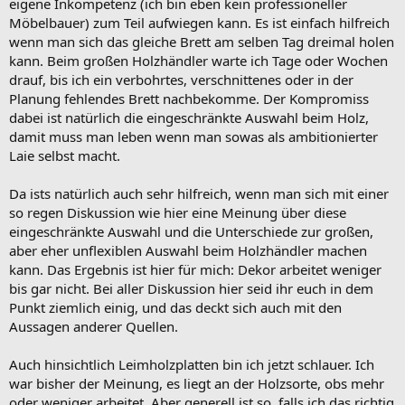
eigene Inkompetenz (ich bin eben kein professioneller
Möbelbauer) zum Teil aufwiegen kann. Es ist einfach hilfreich
wenn man sich das gleiche Brett am selben Tag dreimal holen
kann. Beim großen Holzhändler warte ich Tage oder Wochen
drauf, bis ich ein verbohrtes, verschnittenes oder in der
Planung fehlendes Brett nachbekomme. Der Kompromiss
dabei ist natürlich die eingeschränkte Auswahl beim Holz,
damit muss man leben wenn man sowas als ambitionierter
Laie selbst macht.
Da ists natürlich auch sehr hilfreich, wenn man sich mit einer
so regen Diskussion wie hier eine Meinung über diese
eingeschränkte Auswahl und die Unterschiede zur großen,
aber eher unflexiblen Auswahl beim Holzhändler machen
kann. Das Ergebnis ist hier für mich: Dekor arbeitet weniger
bis gar nicht. Bei aller Diskussion hier seid ihr euch in dem
Punkt ziemlich einig, und das deckt sich auch mit den
Aussagen anderer Quellen.
Auch hinsichtlich Leimholzplatten bin ich jetzt schlauer. Ich
war bisher der Meinung, es liegt an der Holzsorte, obs mehr
oder weniger arbeitet. Aber generell ist so, falls ich das richtig