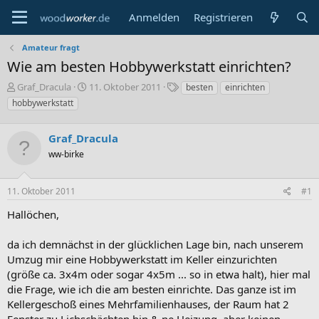
Anmelden
Registrieren
Amateur fragt
Wie am besten Hobbywerkstatt einrichten?
E
E
S
Graf_Dracula
11. Oktober 2011
besten
einrichten
r
r
c
hobbywerkstatt
s
s
h
t
t
l
e
Graf_Dracula
e
a
l
l
g
ww-birke
l
l
w
e
t
o
r
a
r
11. Oktober 2011
#1
m
t
Hallöchen,
e
da ich demnächst in der glücklichen Lage bin, nach unserem
Umzug mir eine Hobbywerkstatt im Keller einzurichten
(größe ca. 3x4m oder sogar 4x5m ... so in etwa halt), hier mal
die Frage, wie ich die am besten einrichte. Das ganze ist im
Kellergeschoß eines Mehrfamilienhauses, der Raum hat 2
Fenster zu Lichschächten hin & ne Heizung, aber keinen