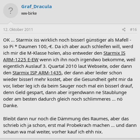
Graf_Dracula
ww-birke
12. Oktober 2011
#16
OK ... Starmix iss wirklich noch bisserl günstiger als Mafell -
so Pi * Daumen 100,-€. Da ich aber auch schleifen will, werd
ich mir die M-Klasse holen, also entweder den
Starmix IS
ARM-1225 E-EW
wenn ich ihn noch irgendwo bekomme, weil
eigentlich Auslauf 3. Quartal 2010 laut Webseite, oder dann
den
Starmix ISP ARM-1435
, der dann aber leider schon
wieder bisserl mehr kostet, aber die Gesundheit geht mir da
vor, lieber leg ich da beim Sauger noch mal ein bisserl drauf,
denn Geld gespart, dann aber irgendwann ne Staublunge
oder am besten dadurch gleich noch schlimmeres ... nö
Danke.
Bleibt dann nur noch die Dämmung des Raumes, aber das
schrieb ich ja schon, erst mal Probekrach machen ... und dann
schaun wa mal weiter, vorher kauf ich ehh nix.