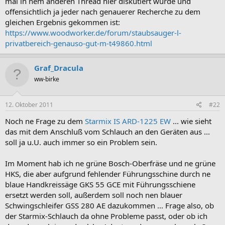
mal in nem anderen Thread hier diskutiert wurde und
offensichtlich ja jeder nach genauerer Recherche zu dem
gleichen Ergebnis gekommen ist:
https://www.woodworker.de/forum/staubsauger-l-
privatbereich-genauso-gut-m-t49860.html
Graf_Dracula
ww-birke
12. Oktober 2011
#22
Noch ne Frage zu dem
Starmix IS ARD-1225 EW
... wie sieht
das mit dem Anschluß vom Schlauch an den Geräten aus ...
soll ja u.U. auch immer so ein Problem sein.
Im Moment hab ich ne grüne Bosch-Oberfräse und ne grüne
HKS, die aber aufgrund fehlender Führungsschine durch ne
blaue Handkreissäge GKS 55 GCE mit Führungsschiene
ersetzt werden soll, außerdem soll noch nen blauer
Schwingschleife​r GSS 280 AE dazukommen ... Frage also, ob
der Starmix-Schlauch da ohne Probleme passt, oder ob ich