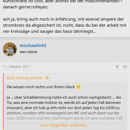
kühlschrank ist cool, aber allohol bei der maschinenarbeit??
danach gerne:rolleyes:
ach ja, bring auch noch in erfahrung, mit wieviel ampere der
stromkreis da abgesichert ist, nicht, dass du bei der arbeit mit
ner kreissäge und sauger das haus lahmlegst...
michaelhild
ww-robinie
11. Oktober 2011
#8
Graf_Dracula schrieb:
Die wissen noch nichts von Ihrem Glück
Ja ... über Schalldämmung hatte ich auch schon nachgedacht ... die
Tür, was eine normale Holztür ist, werde ich auf jeden Fall dämmen
(müssen), aber ich hab ja ehh nicht vor dort jeden Tag bis 23:00 zu
arbeiten, sondern ehh vorwiegend am WE und auch dann nur bis
max. 20:00 Krach machen. Nachfragen werde ich aber auf jeden Fall,
auch wenn ich die dann eingerichtet habe ob's doll laut ist und stört
Zum Vergrößern anklicken....
und eben ggfls noch an den Wänden und die Decke bisserl was