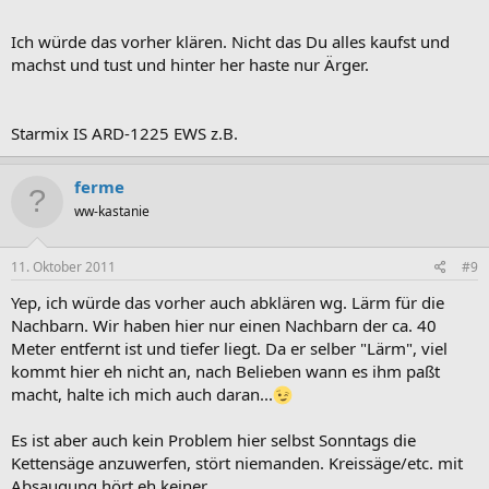
dämmen müssen ... oder doch lieber gleich dämmern ??? ... ??? ...
Ich würde das vorher klären. Nicht das Du alles kaufst und
Sessel und Kühlschrank waren nen Witz
machst und tust und hinter her haste nur Ärger.
Welcher Sauger von Starmix soll das genau sein?
Starmix IS ARD-1225 EWS z.B.
ferme
ww-kastanie
11. Oktober 2011
#9
Yep, ich würde das vorher auch abklären wg. Lärm für die
Nachbarn. Wir haben hier nur einen Nachbarn der ca. 40
Meter entfernt ist und tiefer liegt. Da er selber "Lärm", viel
kommt hier eh nicht an, nach Belieben wann es ihm paßt
macht, halte ich mich auch daran...
Es ist aber auch kein Problem hier selbst Sonntags die
Kettensäge anzuwerfen, stört niemanden. Kreissäge/etc. mit
Absaugung hört eh keiner...