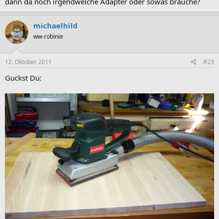
dann da noch irgendwelche Adapter oder sowas brauche?
michaelhild
ww-robinie
12. Oktober 2011
#23
Guckst Du: