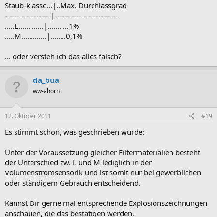
Staub-klasse...|..Max. Durchlassgrad
der Luftgeschwindigkeit
im Sicherheitsstaubsauger. Beispiele für die
-------------------|--------------------------
Staubklasse M können sein Stäube aus Kupfer, Mangan oder
Holz
.
.....L.............|...........1%
.....M.............|........0,1%
... oder versteh ich das alles falsch?
da_bua
ww-ahorn
12. Oktober 2011
#19
Es stimmt schon, was geschrieben wurde:
Unter der Voraussetzung gleicher Filtermaterialien besteht
der Unterschied zw. L und M lediglich in der
Volumenstromsensorik und ist somit nur bei gewerblichen
oder ständigem Gebrauch entscheidend.
Kannst Dir gerne mal entsprechende Explosionszeichnungen
anschauen, die das bestätigen werden.