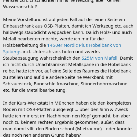
Wasseranschluß.
Meine Vorstellung ist auf jeden Fall auf der einen Seite ein
Einbauschrank aus OSB-Platten, damit ich Werkzeug etc. auch
halbwegs staubdicht wegpacken kann. Da ich Holz- und auch
Metall bearbeiten möchte, werde ich mir für die
Holzbearbeitung die
1450er Nordic Plus Hobelbank von
Sjöbergs
incl. Unterschrank holen und zwecks
Staubabsaugung wahrscheinlich den
S25M von Mafell
. Damit
ich nicht durch Unachtsamkeit Metallspäne in die Hobelbank
reibe, hatte ich vor, auf eine Seite des Raumes die Hobelbank
zu stellen und auf die andere Seite ne Werkbank mit
Schraubstock, Bandschleifmaschine, Ständerbohrmaschine
etc, für die Metallbearbeitung.
In der Kurs-Werkstatt in München haben die den kompletten
Boden mit OSB-Platten ausgelegt ... über den Sinn & Zweck
hatte ich mir erst im Nachhinein nen Kopf gemacht, bin aber
noch zu keinem rechten Ergebnis gekommen, außer, dass
man damit vllt. den Boden schont (Mieträume) - oder könnte
das noch nen anderen Grund haben?