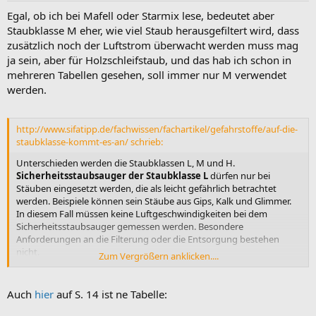
Egal, ob ich bei Mafell oder Starmix lese, bedeutet aber
Staubklasse M eher, wie viel Staub herausgefiltert wird, dass
zusätzlich noch der Luftstrom überwacht werden muss mag
ja sein, aber für Holzschleifstaub, und das hab ich schon in
mehreren Tabellen gesehen, soll immer nur M verwendet
werden.
http://www.sifatipp.de/fachwissen/fachartikel/gefahrstoffe/auf-die-
staubklasse-kommt-es-an/ schrieb:
Unterschieden werden die Staubklassen L, M und H.
Sicherheitsstaubsauger der Staubklasse L
dürfen nur bei
Stäuben eingesetzt werden, die als leicht gefährlich betrachtet
werden. Beispiele können sein Stäube aus Gips, Kalk und Glimmer.
In diesem Fall müssen keine Luftgeschwindigkeiten bei dem
Sicherheitsstaubsauger gemessen werden. Besondere
Anforderungen an die Filterung oder die Entsorgung bestehen
nicht.
Zum Vergrößern anklicken....
Staubklasse M bedeutet bereits hohe Anforderungen
Auch wenn M auf den ersten Blick nicht nach hohen Anforderungen
Auch
hier
auf S. 14 ist ne Tabelle:
an die Filterung aussieht, müssen diese ebenso erfüllt sein bei der
Staubklasse M wie eine
staubarme Entsorgung
und
eine
Messung