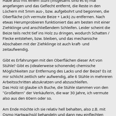
Habe also mit einem Stuhl (insgesamt sind es 6) mal
angefangen und das Geflecht entfernt, die Reste in den
Löchern mit 5mm aus-, bzw. aufgebohrt und begonnen, die
Oberfläche (ich vermute Beize + Lack) zu entfernen. Nach
etwas Herumprobieren funktioniert das am besten mit einer
Ziehklinge und anschließendem Schleifen. Leider scheint die
Beize teils recht tief ins Holz zu dringen, wodurch Schatten /
Flecke entstehen, bzw. bleiben, und das mechanische
Abschaben mit der Ziehklinge ist auch kraft- und
zeitaufwendig.
Gibt es Erfahrungen mit den Oberflächen dieser Art von
Stühle? Gibt es (idealerweise schonende) chemische
Möglichkeiten zur Entfernung des Lacks und der Beize? Es ist
mir schlicht zeitlich sehr aufwendig, alle 6 Stühle in mehreren
Arbeitsschritten abzukratzen und abzuschleifen.
Das Holz ist glaube ich Buche, die Stühle stammen von den
"Großeltern" der Verkäuferin, die war 30 Jahre, ich vermute
also aus den 60ern oder so.
Am Ende möchte ich sie relativ hell behalten, also z.B. mit
Osmo Hartwachsöl behandeln und dann neu einflechten