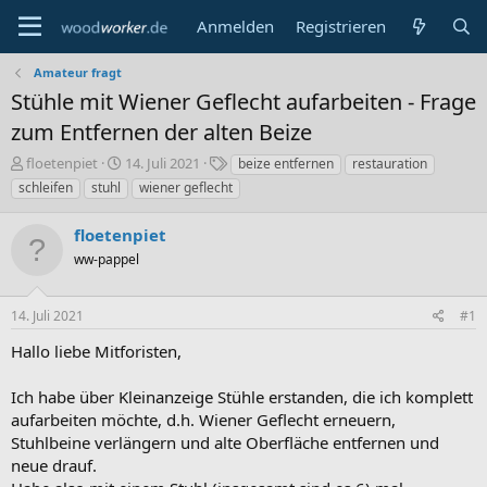
Anmelden
Registrieren
Amateur fragt
Stühle mit Wiener Geflecht aufarbeiten - Frage
zum Entfernen der alten Beize
E
E
S
floetenpiet
14. Juli 2021
beize entfernen
restauration
r
r
c
schleifen
stuhl
wiener geflecht
s
s
h
t
t
l
floetenpiet
e
e
a
l
ww-pappel
l
g
l
l
w
e
t
o
14. Juli 2021
#1
r
a
r
m
t
Hallo liebe Mitforisten,
e
Ich habe über Kleinanzeige Stühle erstanden, die ich komplett
aufarbeiten möchte, d.h. Wiener Geflecht erneuern,
Stuhlbeine verlängern und alte Oberfläche entfernen und
neue drauf.