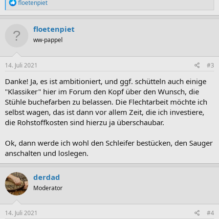
R
floetenpiet
e
a
k
floetenpiet
t
ww-pappel
i
o
n
e
14. Juli 2021
#3
n
:
Danke! Ja, es ist ambitioniert, und ggf. schütteln auch einige
"Klassiker" hier im Forum den Kopf über den Wunsch, die
Stühle buchefarben zu belassen. Die Flechtarbeit möchte ich
selbst wagen, das ist dann vor allem Zeit, die ich investiere,
die Rohstoffkosten sind hierzu ja überschaubar.
Ok, dann werde ich wohl den Schleifer bestücken, den Sauger
anschalten und loslegen.
derdad
Moderator
14. Juli 2021
#4