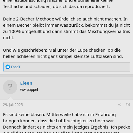
Testfläche und schauen, ob sich das da reproduziert.
Deine 2-Becher Methode würde ich so auch nicht machen. In
einem Becher bleibt immer was zurück, bekommst du ja nicht
zu 100% umgefüllt und dann stimmt das Mischungsverhältnis
nicht.
Und wie geschrieben: Mal unter der Lupe checken, ob die
hellen Schlieren nicht ganz simpel kleinste Luftblasen sind.
R
FredT
e
a
k
Eleen
t
ww-pappel
i
o
n
e
29. Juli 2025
#4
n
:
Es sind keine blasen. Mittlerweile habe ich in Erfahrung
bringen können, dass die Luftfeuchtigkeit zu hoch war.
Dennoch ändert es nichts an mein jetziges Ergebnis. Ich packe