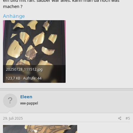
ein bild mit ran. sauber war alles. kann man da noch was
machen ?
Anhänge
20250728_111512.jpg
123,7 KB · Aufrufe: 44
Eleen
ww-pappel
29. Juli 2025
#5