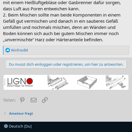
mit einem Heißluftgebläse oder Gasbrenner dafür sorgen,
dass Luft aus Poren entweichen kann.
2. Beim Mischen sollte man beide Komponenten in einem
Gefäß gut vermischen und danach in ein sauberes Gefäß
umfüllen und nochmals mischen, denn an Wänden und
Boden können sich auch bei gutem Mischen immer noch
„unvermischte“ Harz oder Härteranteile befinden.
R
WinfriedM
e
a
k
Du musst dich einloggen oder registrieren, um hier zu antworten.
t
i
o
n
e
n
:
Pinterest
E-Mail
Link
Teilen:
Amateur fragt
Deutsch [Du]