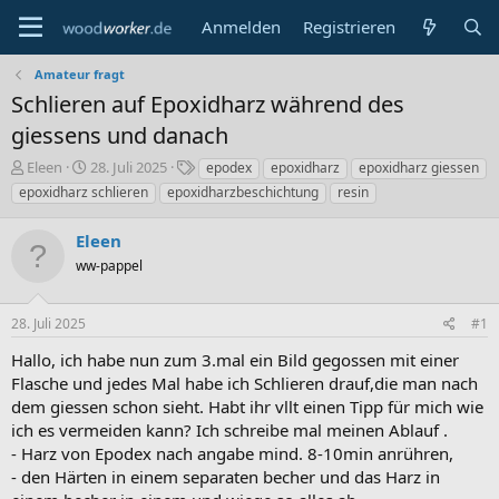
Anmelden
Registrieren
Amateur fragt
Schlieren auf Epoxidharz während des
giessens und danach
E
E
S
Eleen
28. Juli 2025
epodex
epoxidharz
epoxidharz giessen
r
r
c
epoxidharz schlieren
epoxidharzbeschichtung
resin
s
s
h
t
t
l
Eleen
e
e
a
l
ww-pappel
l
g
l
l
w
e
t
o
28. Juli 2025
#1
r
a
r
m
t
Hallo, ich habe nun zum 3.mal ein Bild gegossen mit einer
e
Flasche und jedes Mal habe ich Schlieren drauf,die man nach
dem giessen schon sieht. Habt ihr vllt einen Tipp für mich wie
ich es vermeiden kann? Ich schreibe mal meinen Ablauf .
- Harz von Epodex nach angabe mind. 8-10min anrühren,
- den Härten in einem separaten becher und das Harz in