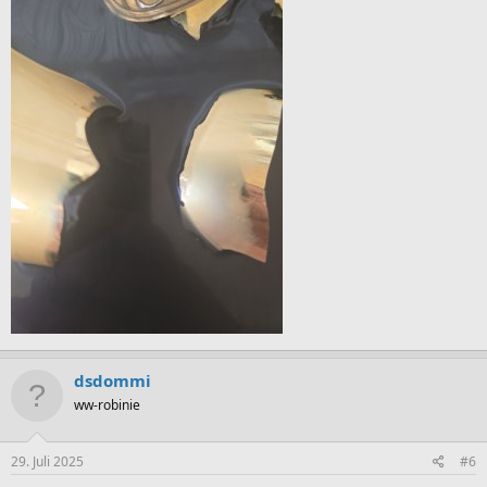
dsdommi
ww-robinie
29. Juli 2025
#6