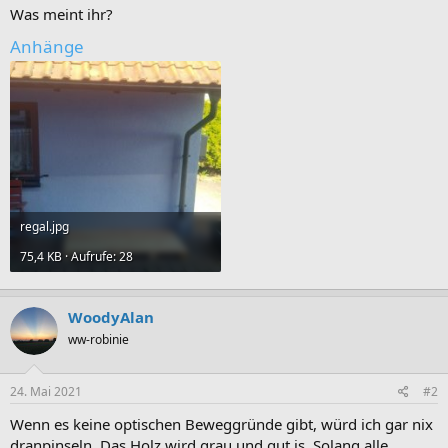
Was meint ihr?
Anhänge
regal.jpg
75,4 KB · Aufrufe: 28
WoodyAlan
ww-robinie
24. Mai 2021
#2
Wenn es keine optischen Beweggründe gibt, würd ich gar nix
dranpinseln. Das Holz wird grau und gut is. Solang alle