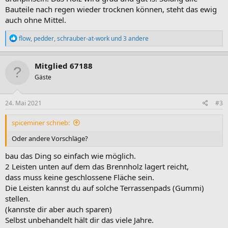
Bauteile nach regen wieder trocknen können, steht das ewig
auch ohne Mittel.
R
flow
,
pedder
,
schrauber-at-work
und 3 andere
e
a
k
Mitglied 67188
t
Gäste
i
o
n
e
24. Mai 2021
#3
n
:
spiceminer schrieb:
Oder andere Vorschläge?
bau das Ding so einfach wie möglich.
2 Leisten unten auf dem das Brennholz lagert reicht,
dass muss keine geschlossene Fläche sein.
Die Leisten kannst du auf solche Terrassenpads (Gummi)
stellen.
(kannste dir aber auch sparen)
Selbst unbehandelt hält dir das viele Jahre.