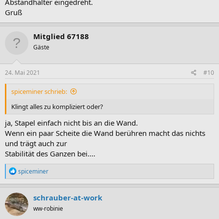
Abstandhalter eingedreht.
Gruß
Mitglied 67188
Gäste
24. Mai 2021
#10
spiceminer schrieb:
Klingt alles zu kompliziert oder?
ja, Stapel einfach nicht bis an die Wand.
Wenn ein paar Scheite die Wand berühren macht das nichts
und trägt auch zur
Stabilität des Ganzen bei....
R
spiceminer
e
a
k
schrauber-at-work
t
ww-robinie
i
o