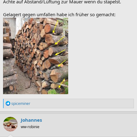
Achte auf Abstand/Lüftung zur Mauer wenn du stapelst.
Gelagert gegen umfallen habe ich früher so gemacht:
R
spiceminer
e
a
k
Johannes
t
ww-robinie
i
o