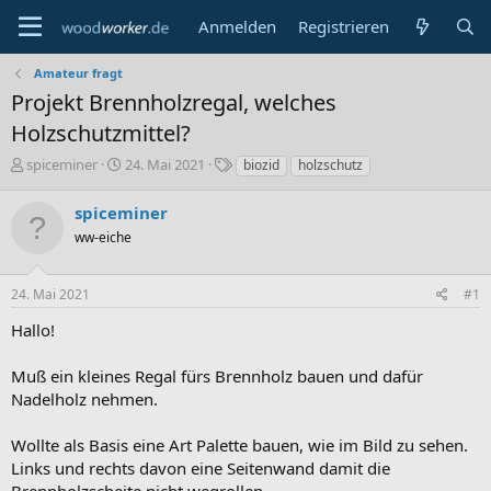
Anmelden
Registrieren
Amateur fragt
Projekt Brennholzregal, welches
Holzschutzmittel?
E
E
S
spiceminer
24. Mai 2021
biozid
holzschutz
r
r
c
s
s
h
spiceminer
t
t
l
ww-eiche
e
e
a
l
l
g
l
l
w
24. Mai 2021
#1
e
t
o
r
a
r
Hallo!
m
t
e
Muß ein kleines Regal fürs Brennholz bauen und dafür
Nadelholz nehmen.
Wollte als Basis eine Art Palette bauen, wie im Bild zu sehen.
Links und rechts davon eine Seitenwand damit die
Brennholzscheite nicht wegrollen.