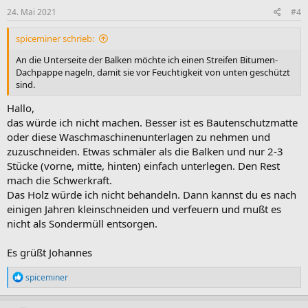
n
e
24. Mai 2021
#4
n
:
spiceminer schrieb:
An die Unterseite der Balken möchte ich einen Streifen Bitumen-
Dachpappe nageln, damit sie vor Feuchtigkeit von unten geschützt
sind.
Hallo,
das würde ich nicht machen. Besser ist es Bautenschutzmatte
oder diese Waschmaschinenunterlagen zu nehmen und
zuzuschneiden. Etwas schmäler als die Balken und nur 2-3
Stücke (vorne, mitte, hinten) einfach unterlegen. Den Rest
mach die Schwerkraft.
Das Holz würde ich nicht behandeln. Dann kannst du es nach
einigen Jahren kleinschneiden und verfeuern und mußt es
nicht als Sondermüll entsorgen.
Es grüßt Johannes
R
spiceminer
e
a