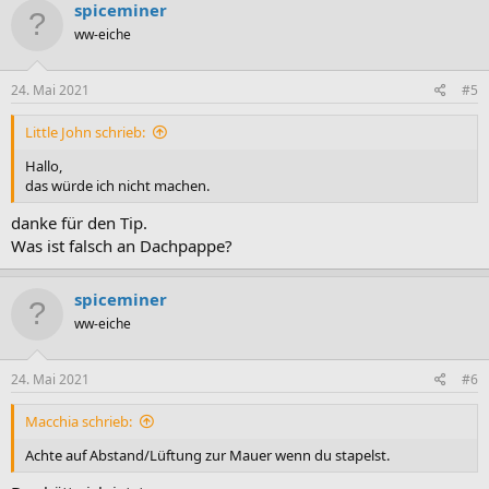
k
spiceminer
t
ww-eiche
i
o
n
e
24. Mai 2021
#5
n
:
Little John schrieb:
Hallo,
das würde ich nicht machen.
danke für den Tip.
Was ist falsch an Dachpappe?
spiceminer
ww-eiche
24. Mai 2021
#6
Macchia schrieb:
Achte auf Abstand/Lüftung zur Mauer wenn du stapelst.