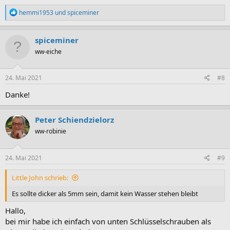
R
hemmi1953
und
spiceminer
e
a
k
spiceminer
t
ww-eiche
i
o
n
e
24. Mai 2021
#8
n
:
Danke!
Peter Schiendzielorz
ww-robinie
24. Mai 2021
#9
Little John schrieb:
Es sollte dicker als 5mm sein, damit kein Wasser stehen bleibt
Hallo,
bei mir habe ich einfach von unten Schlüsselschrauben als