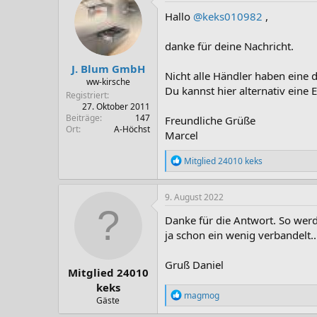
t
i
Hallo
@keks010982
,
o
n
danke für deine Nachricht.
e
n
J. Blum GmbH
:
Nicht alle Händler haben eine
ww-kirsche
Du kannst hier alternativ eine
Registriert
27. Oktober 2011
Beiträge
147
Freundliche Grüße
Ort
A-Höchst
Marcel
R
Mitglied 24010 keks
e
a
k
9. August 2022
t
i
Danke für die Antwort. So werd
o
ja schon ein wenig verbandelt..
n
e
n
Gruß Daniel
Mitglied 24010
:
keks
R
magmog
Gäste
e
a