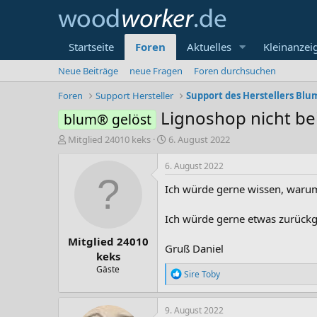
Startseite
Foren
Aktuelles
Kleinanzei
Neue Beiträge
neue Fragen
Foren durchsuchen
Foren
Support Hersteller
Support des Herstellers Blu
Lignoshop nicht be
blum® gelöst
E
E
Mitglied 24010 keks
6. August 2022
r
r
s
s
6. August 2022
t
t
Ich würde gerne wissen, warum 
e
e
l
l
l
l
Ich würde gerne etwas zurückge
e
t
Mitglied 24010
r
a
Gruß Daniel
m
keks
Gäste
R
Sire Toby
e
a
k
9. August 2022