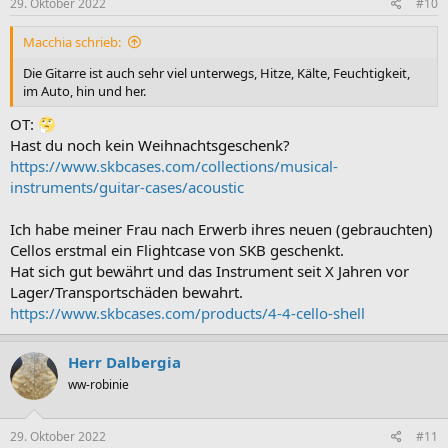
e
29. Oktober 2022
#10
n
:
Macchia schrieb:
Die Gitarre ist auch sehr viel unterwegs, Hitze, Kälte, Feuchtigkeit,
im Auto, hin und her.
OT:
Hast du noch kein Weihnachtsgeschenk?
https://www.skbcases.com/collections/musical-
instruments/guitar-cases/acoustic
Ich habe meiner Frau nach Erwerb ihres neuen (gebrauchten)
Cellos erstmal ein Flightcase von SKB geschenkt.
Hat sich gut bewährt und das Instrument seit X Jahren vor
Lager/Transportschäden bewahrt.
https://www.skbcases.com/products/4-4-cello-shell
Herr Dalbergia
ww-robinie
29. Oktober 2022
#11