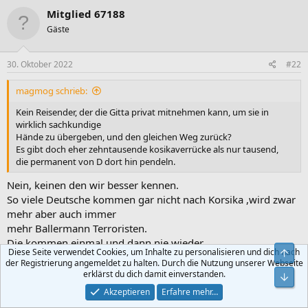
Mitglied 67188
Gäste
30. Oktober 2022
#22
magmog schrieb:
Kein Reisender, der die Gitta privat mitnehmen kann, um sie in
wirklich sachkundige
Hände zu übergeben, und den gleichen Weg zurück?
Es gibt doch eher zehntausende kosikaverrücke als nur tausend,
die permanent von D dort hin pendeln.
Nein, keinen den wir besser kennen.
So viele Deutsche kommen gar nicht nach Korsika ,wird zwar
mehr aber auch immer
mehr Ballermann Terroristen.
Die kommen einmal und dann nie wieder...
Diese Seite verwendet Cookies, um Inhalte zu personalisieren und dich nach
Obe
der Registrierung angemeldet zu halten. Durch die Nutzung unserer Webseite
Die, die wir kennen und auch pendeln machen das vielleicht
erklärst du dich damit einverstanden.
Unt
im 6 Monate Rhythmus.
Akzeptieren
Erfahre mehr…
So eine Gitarre in ihrem Koffer ist schon ein ganz schöner