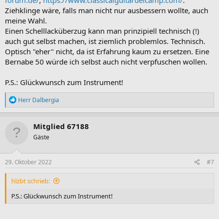
Ziehklinge wäre, falls man nicht nur ausbessern wollte, auch
meine Wahl.
Einen Schelllacküberzug kann man prinzipiell technisch (!)
auch gut selbst machen, ist ziemlich problemlos. Technisch.
Optisch "eher" nicht, da ist Erfahrung kaum zu ersetzen. Eine
Bernabe 50 würde ich selbst auch nicht verpfuschen wollen.
P.S.: Glückwunsch zum Instrument!
R
Herr Dalbergia
e
a
k
Mitglied 67188
t
Gäste
i
o
n
e
29. Oktober 2022
#7
n
:
hlzbt schrieb:
P.S.: Glückwunsch zum Instrument!