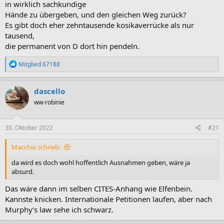
in wirklich sachkundige
Hände zu übergeben, und den gleichen Weg zurück?
Es gibt doch eher zehntausende kosikaverrücke als nur
tausend,
die permanent von D dort hin pendeln.
R
Mitglied 67188
e
a
k
dascello
t
ww-robinie
i
o
n
e
30. Oktober 2022
#21
n
:
Macchia schrieb:
da wird es doch wohl hoffentlich Ausnahmen geben, wäre ja
absurd.
Das wäre dann im selben CITES-Anhang wie Elfenbein.
Kannste knicken. Internationale Petitionen laufen, aber nach
Murphy‘s law sehe ich schwarz.