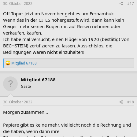
e
30. Oktober 2022
#17
n
:
Off-Topic: Jetzt im November geht es um Fernambuk.
Wenn das in der CITES höhergestuft wird, dann kann kein
Geiger mehr seinen Bogen mit auf Reisen nehmen oder
verkaufen, kaufen.
Ich habe mal versucht, einen Flügel von 1920 (bestätigt von
BECHSTEIN) zertifizieren zu lassen. Aussichtslos, die
Bedingungen waren nicht einzuhalten!
R
Mitglied 67188
e
a
k
Mitglied 67188
t
Gäste
i
o
n
e
30. Oktober 2022
#18
n
:
Morgen zusammen...
Papiere gibt es keine mehr, vielleicht noch die Rechnung und
die haben, wenn dann ihre