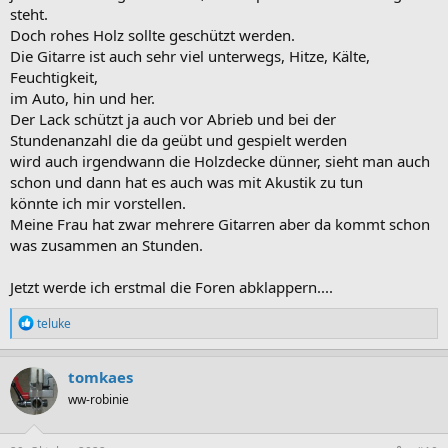
steht.
Doch rohes Holz sollte geschützt werden.
Die Gitarre ist auch sehr viel unterwegs, Hitze, Kälte,
Feuchtigkeit,
im Auto, hin und her.
Der Lack schützt ja auch vor Abrieb und bei der
Stundenanzahl die da geübt und gespielt werden
wird auch irgendwann die Holzdecke dünner, sieht man auch
schon und dann hat es auch was mit Akustik zu tun
könnte ich mir vorstellen.
Meine Frau hat zwar mehrere Gitarren aber da kommt schon
was zusammen an Stunden.
Jetzt werde ich erstmal die Foren abklappern....
R
teluke
e
a
k
tomkaes
t
ww-robinie
i
o
n