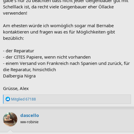
gäbe s nur zu beachten dass nicht jeder Geigenbauer gut mit
Schelllack ist, da recht viele Geigenbauer eher Öllacke
verwenden!
Am ehesten würde ich womöglich sogar mal Bernabe
kontaktieren und fragen was es für Möglichkeiten gibt
bezüblich:
- der Reparatur
- der CITES Papiere, wenn nicht vorhanden
- einem Versand von Frankreich nach Spanien und zurück, für
die Reparatur, hinsichtlich
Dalbergia Nigra
Grüsse, Alex
R
Mitglied 67188
e
a
k
dascello
t
ww-robinie
i
o
n