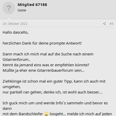
k
Mitglied 67188
t
Gäste
i
o
n
e
29. Oktober 2022
#3
n
:
Hallo dascello,
herzlichen Dank für deine prompte Antwort!
Dann mach ich mich mal auf die Suche nach einem
Gitarrenforum..
Kennt da jemand eins was er empfehlen könnte?
Müßte ja eher eine Gitarrenbauerforum sein...
Ziehklinge ist schon mal ein guter Tipp, kann ich auch mit
umgehen,
nur partiell ran gehen, denke ich, ist wohl auch besser....
Ich guck mich um und werde Info´s sammeln und bevor es
dann
mit dem Bandschleifer
losgeht... melde ich mich auf jeden