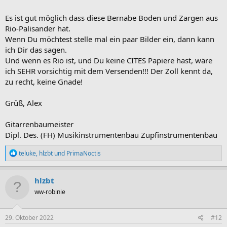
Es ist gut möglich dass diese Bernabe Boden und Zargen aus
Rio-Palisander hat.
Wenn Du möchtest stelle mal ein paar Bilder ein, dann kann
ich Dir das sagen.
Und wenn es Rio ist, und Du keine CITES Papiere hast, wäre
ich SEHR vorsichtig mit dem Versenden!!! Der Zoll kennt da,
zu recht, keine Gnade!
Grüß, Alex
Gitarrenbaumeister
Dipl. Des. (FH) Musikinstrumentenbau Zupfinstrumentenbau
R
teluke
,
hlzbt
und
PrimaNoctis
e
a
k
hlzbt
t
ww-robinie
i
o
n
e
29. Oktober 2022
#12
n