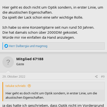
Hier geht es doch nicht um Optik sondern, in erster Linie, um
die akustischen Eigenschaften.
Da spielt der Lack schon eine sehr wichtige Rolle.
Ich habe so eine Konzertgitarre seit nun rund 50 Jahren.
Die hat damals schon über 2000DM gekostet.
Würde mir nie einfallen da Hand anzulegen.
R
Herr Dalbergia
und
magmog
e
a
k
Mitglied 67188
t
Gäste
i
o
n
e
29. Oktober 2022
#9
n
:
teluke schrieb:
Hier geht es doch nicht um Optik sondern, in erster Linie, um die
akustischen Eigenschaften.
ja das hatte ich geschrieben, dass Optik nicht im Vordergrund