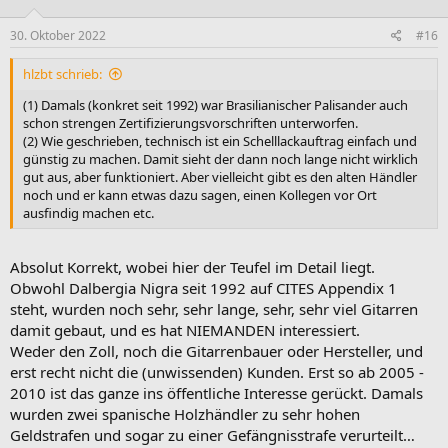
o
n
e
30. Oktober 2022
#16
n
:
hlzbt schrieb:
(1) Damals (konkret seit 1992) war Brasilianischer Palisander auch
schon strengen Zertifizierungsvorschriften unterworfen.
(2) Wie geschrieben, technisch ist ein Schelllackauftrag einfach und
günstig zu machen. Damit sieht der dann noch lange nicht wirklich
gut aus, aber funktioniert. Aber vielleicht gibt es den alten Händler
noch und er kann etwas dazu sagen, einen Kollegen vor Ort
ausfindig machen etc.
Absolut Korrekt, wobei hier der Teufel im Detail liegt.
Obwohl Dalbergia Nigra seit 1992 auf CITES Appendix 1
steht, wurden noch sehr, sehr lange, sehr, sehr viel Gitarren
damit gebaut, und es hat NIEMANDEN interessiert.
Weder den Zoll, noch die Gitarrenbauer oder Hersteller, und
erst recht nicht die (unwissenden) Kunden. Erst so ab 2005 -
2010 ist das ganze ins öffentliche Interesse gerückt. Damals
wurden zwei spanische Holzhändler zu sehr hohen
Geldstrafen und sogar zu einer Gefängnisstrafe verurteilt…