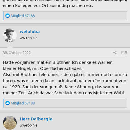
einen Kollegen vor Ort ausfindig machen etc.
R
Mitglied 67188
e
a
k
welaloba
t
ww-robinie
i
o
n
e
30. Oktober 2022
#15
n
:
Hatte vor Jahren mal ein Blüthner, Ich denke es war ein
kleiner Flügel, mit Oberflächenschäden.
Also mit Blüthner telefoniert - den gab es immer noch - um zu
hören, was ist denn da an Lack drauf auf dem Instrument von
ca. 1920. Sagt der sinngemäß: Keine Ahnung, das war vor
meiner Zeit. Auch da war Schellack dann das Mittel der Wahl.
R
Mitglied 67188
e
a
k
Herr Dalbergia
t
ww-robinie
i