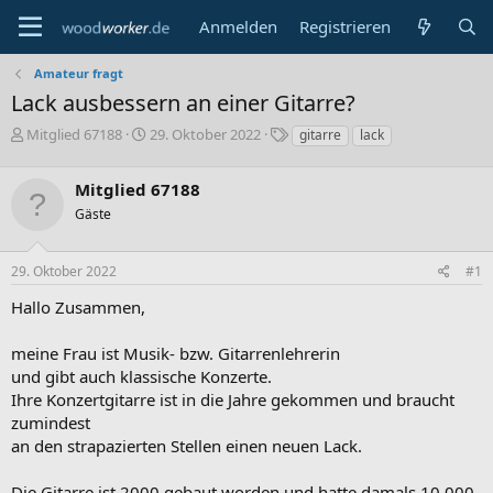
Anmelden
Registrieren
Amateur fragt
Lack ausbessern an einer Gitarre?
E
E
S
Mitglied 67188
29. Oktober 2022
gitarre
lack
r
r
c
s
s
h
Mitglied 67188
t
t
l
e
e
a
Gäste
l
l
g
l
l
w
29. Oktober 2022
#1
e
t
o
r
a
r
Hallo Zusammen,
m
t
e
meine Frau ist Musik- bzw. Gitarrenlehrerin
und gibt auch klassische Konzerte.
Ihre Konzertgitarre ist in die Jahre gekommen und braucht
zumindest
an den strapazierten Stellen einen neuen Lack.
Die Gitarre ist 2000 gebaut worden und hatte damals 10.000