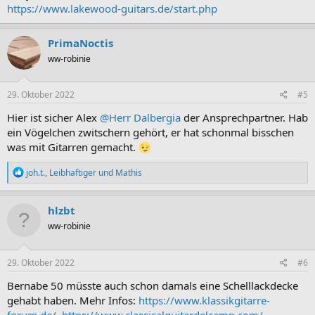
https://www.lakewood-guitars.de/start.php
PrimaNoctis
ww-robinie
29. Oktober 2022
#5
Hier ist sicher Alex
@Herr Dalbergia
der Ansprechpartner. Hab
ein Vögelchen zwitschern gehört, er hat schonmal bisschen
was mit Gitarren gemacht.
R
joh.t.
,
Leibhaftiger
und
Mathis
e
a
k
hlzbt
t
ww-robinie
i
o
n
e
29. Oktober 2022
#6
n
:
Bernabe 50 müsste auch schon damals eine Schelllackdecke
gehabt haben. Mehr Infos:
https://www.klassikgitarre-
forum.de/
,
https://www.classicalguitardelcamp.com/
.