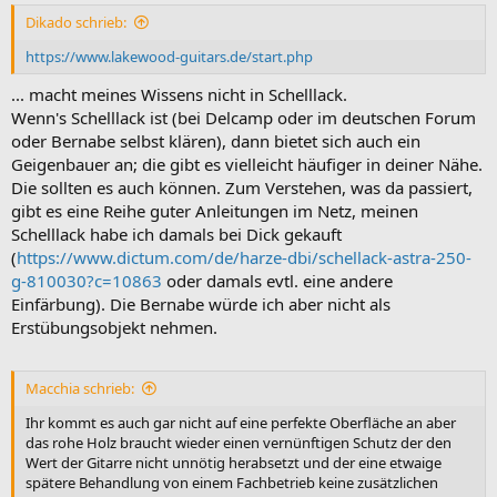
:
Dikado schrieb:
https://www.lakewood-guitars.de/start.php
... macht meines Wissens nicht in Schelllack.
Wenn's Schelllack ist (bei Delcamp oder im deutschen Forum
oder Bernabe selbst klären), dann bietet sich auch ein
Geigenbauer an; die gibt es vielleicht häufiger in deiner Nähe.
Die sollten es auch können. Zum Verstehen, was da passiert,
gibt es eine Reihe guter Anleitungen im Netz, meinen
Schelllack habe ich damals bei Dick gekauft
(
https://www.dictum.com/de/harze-dbi/schellack-astra-250-
g-810030?c=10863
oder damals evtl. eine andere
Einfärbung). Die Bernabe würde ich aber nicht als
Erstübungsobjekt nehmen.
Macchia schrieb:
Ihr kommt es auch gar nicht auf eine perfekte Oberfläche an aber
das rohe Holz braucht wieder einen vernünftigen Schutz der den
Wert der Gitarre nicht unnötig herabsetzt und der eine etwaige
spätere Behandlung von einem Fachbetrieb keine zusätzlichen