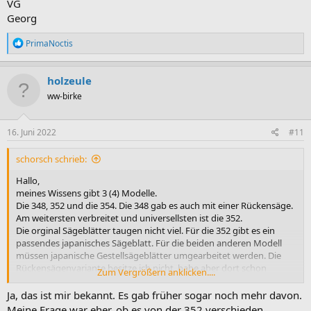
VG
Georg
R
PrimaNoctis
e
a
k
holzeule
t
ww-birke
i
o
n
e
16. Juni 2022
#11
n
:
schorsch schrieb:
Hallo,
meines Wissens gibt 3 (4) Modelle.
Die 348, 352 und die 354. Die 348 gab es auch mit einer Rückensäge.
Am weitersten verbreitet und universellsten ist die 352.
Die orginal Sägeblätter taugen nicht viel. Für die 352 gibt es ein
passendes japanisches Sägeblatt. Für die beiden anderen Modell
müssen japanische Gestellsägeblätter umgearbeitet werden. Die
Rückensägenvariante besitze ich nicht, habe aber dort schon
Zum Vergrößern anklicken....
Eingenbaulösungen gesehen.
Da die japansichen Sägeblätter sehr aggresiv sind empfiehlt es sich
Ja, das ist mir bekannt. Es gab früher sogar noch mehr davon.
die vorderen Zahnspitzen zu brechen, damit die Säge leichter
Meine Frage war eher, ob es von der 352 verschieden