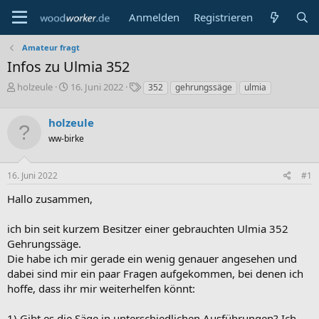
Anmelden
Registrieren
Amateur fragt
Infos zu Ulmia 352
E
E
S
holzeule
16. Juni 2022
352
gehrungssäge
ulmia
r
r
c
s
s
h
holzeule
t
t
l
e
e
a
ww-birke
l
l
g
l
l
w
16. Juni 2022
#1
e
t
o
r
a
r
Hallo zusammen,
m
t
e
ich bin seit kurzem Besitzer einer gebrauchten Ulmia 352
Gehrungssäge.
Die habe ich mir gerade ein wenig genauer angesehen und
dabei sind mir ein paar Fragen aufgekommen, bei denen ich
hoffe, dass ihr mir weiterhelfen könnt:
1) Gibt es die Säge in unterschiedlichen Ausführungen? Ich