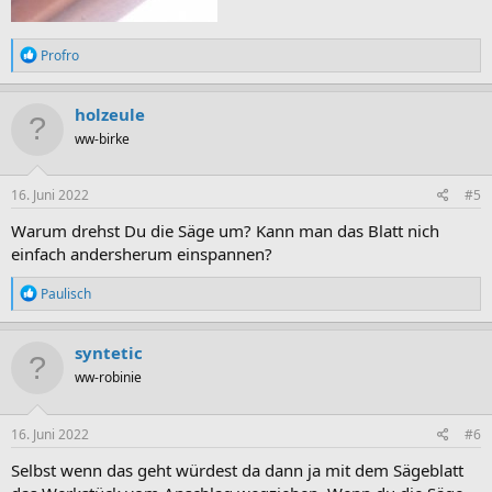
R
Profro
e
a
k
holzeule
t
ww-birke
i
o
n
e
16. Juni 2022
#5
n
:
Warum drehst Du die Säge um? Kann man das Blatt nich
einfach andersherum einspannen?
R
Paulisch
e
a
k
syntetic
t
ww-robinie
i
o
n
e
16. Juni 2022
#6
n
:
Selbst wenn das geht würdest da dann ja mit dem Sägeblatt