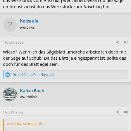
das Werkstück vom Anschlag wegziehen. Wenn du die Säge
umdrehst ziehst du das Werkstück zum Anschlag hin.
holzeule
ww-birke
16. Juni 2022
#7
Wieso? Wenn ich das Sägeblatt umdrehe arbeite ich doch mit
der Säge auf Schub. Da das Blatt ja eingespannt ist, sollte das
doch für das Blatt egal sein.
R
19rudi99
und
Roterbischof
e
a
k
KalterBach
t
ww-robinie
i
o
n
e
16. Juni 2022
#8
n
:
welaloba schrieb: