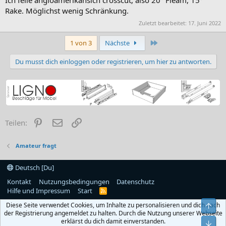
Ich feile angloamerikansich crosscut, also 20° Fleam, 15°
Rake. Möglichst wenig Schränkung.
Zuletzt bearbeitet:
17. Juni 2022
Letzte
1 von 3
Nächste
Du musst dich einloggen oder registrieren, um hier zu antworten.
Pinterest
E-Mail
Link
Teilen:
Amateur fragt
Deutsch [Du]
Kontakt
Nutzungsbedingungen
Datenschutz
Hilfe und Impressum
Start
R
S
Diese Seite verwendet Cookies, um Inhalte zu personalisieren und dich nach
Obe
S
der Registrierung angemeldet zu halten. Durch die Nutzung unserer Webseite
erklärst du dich damit einverstanden.
Unt