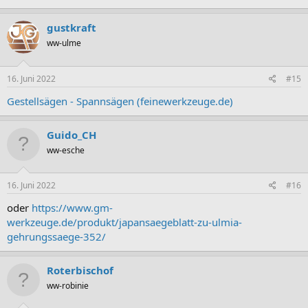
gustkraft
ww-ulme
16. Juni 2022
#15
Gestellsägen - Spannsägen (feinewerkzeuge.de)
Guido_CH
ww-esche
16. Juni 2022
#16
oder
https://www.gm-
werkzeuge.de/produkt/japansaegeblatt-zu-ulmia-
gehrungssaege-352/
Roterbischof
ww-robinie