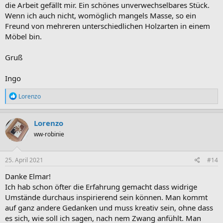
die Arbeit gefällt mir. Ein schönes unverwechselbares Stück.
Wenn ich auch nicht, womöglich mangels Masse, so ein
Freund von mehreren unterschiedlichen Holzarten in einem
Möbel bin.
Gruß
Ingo
R
Lorenzo
e
a
k
Lorenzo
t
ww-robinie
i
o
n
e
25. April 2021
#14
n
:
Danke Elmar!
Ich hab schon öfter die Erfahrung gemacht dass widrige
Umstände durchaus inspirierend sein können. Man kommt
auf ganz andere Gedanken und muss kreativ sein, ohne dass
es sich, wie soll ich sagen, nach nem Zwang anfühlt. Man