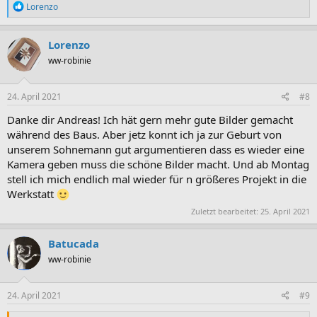
R
Lorenzo
e
a
k
Lorenzo
t
ww-robinie
i
o
n
e
24. April 2021
#8
n
:
Danke dir Andreas! Ich hät gern mehr gute Bilder gemacht
während des Baus. Aber jetz konnt ich ja zur Geburt von
unserem Sohnemann gut argumentieren dass es wieder eine
Kamera geben muss die schöne Bilder macht. Und ab Montag
stell ich mich endlich mal wieder für n größeres Projekt in die
Werkstatt
Zuletzt bearbeitet:
25. April 2021
Batucada
ww-robinie
24. April 2021
#9