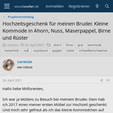
Anmelden
Registrieren
Projektvorstellung
Hochzeitsgeschenk für meinen Bruder. Kleine
Kommode in Ahorn, Nuss, Maserpappel, Birne
und Rüster
E
E
S
Lorenzo
24. April 2021
ahorn
birne
grat
kommode
r
r
c
maserholz
nuß
nussbaum
pappel
rüster
schwalbenschwänze
s
s
h
t
t
l
Lorenzo
e
e
a
l
ww-robinie
l
g
l
l
w
e
t
o
24. April 2021
#1
r
a
r
m
t
Hallo liebe Mitforenten,
e
Ich war ja letztens zu Besuch bei meinem Bruder. Dem hab
ich 2017 eines meiner ersten Möbel zur Hochzeit geschenkt.
Und mich sehr gefreut als ich das kleine Kommödchen auf