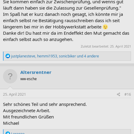
Sie kommen einfach zur Zwischenprüfung, und wenns gut
läuft dann haben sie die Zulassung zur Gesellenprüfung."
Im Spaß hat er kurz danach noch gesagt, ich könnte mir ja
einfach selbst ne Bestätigung rausschreiben dass ich seit
längerem bei mir in der Hobbywerkstatt arbeite
Danke dir! Du hast mir da im Endeffekt den Mut gemacht das
einfach selbst auch so anzugehen.
Zuletzt bearbeitet:
25. April 2021
R
justplanesteve
,
hemmi1953
,
sonicbiker
und 4 andere
e
a
k
Altersrentner
t
ww-esche
i
o
n
e
25. April 2021
#16
n
:
Sehr schönes Teil und sehr ansprechend.
Ausgezeichnete Arbeit.
Mit freundlichen Grüßen
Michael
R
Lorenzo