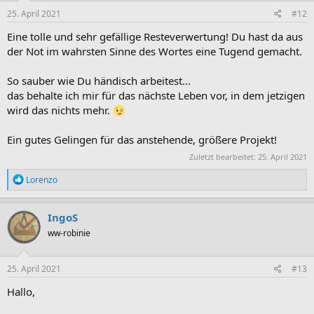
n
e
25. April 2021
#12
n
:
Eine tolle und sehr gefällige Resteverwertung! Du hast da aus
der Not im wahrsten Sinne des Wortes eine Tugend gemacht.
So sauber wie Du händisch arbeitest...
das behalte ich mir für das nächste Leben vor, in dem jetzigen
wird das nichts mehr.
Ein gutes Gelingen für das anstehende, größere Projekt!
Zuletzt bearbeitet:
25. April 2021
R
Lorenzo
e
a
k
IngoS
t
ww-robinie
i
o
n
e
25. April 2021
#13
n
:
Hallo,