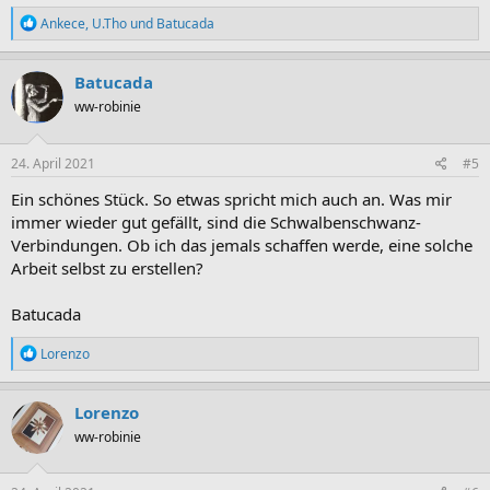
R
Ankece
,
U.Tho
und
Batucada
e
a
k
Batucada
t
ww-robinie
i
o
n
e
24. April 2021
#5
n
:
Ein schönes Stück. So etwas spricht mich auch an. Was mir
immer wieder gut gefällt, sind die Schwalbenschwanz-
Verbindungen. Ob ich das jemals schaffen werde, eine solche
Arbeit selbst zu erstellen?
Batucada
R
Lorenzo
e
a
k
Lorenzo
t
ww-robinie
i
o
n