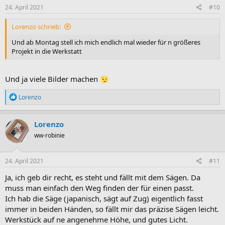
24. April 2021
#10
Lorenzo schrieb:
Und ab Montag stell ich mich endlich mal wieder für n größeres
Projekt in die Werkstatt
Und ja viele Bilder machen
R
Lorenzo
e
a
k
Lorenzo
t
ww-robinie
i
o
n
e
24. April 2021
#11
n
:
Ja, ich geb dir recht, es steht und fällt mit dem Sägen. Da
muss man einfach den Weg finden der für einen passt.
Ich hab die Säge (japanisch, sägt auf Zug) eigentlich fasst
immer in beiden Händen, so fällt mir das präzise Sägen leicht.
Werkstück auf ne angenehme Höhe, und gutes Licht.