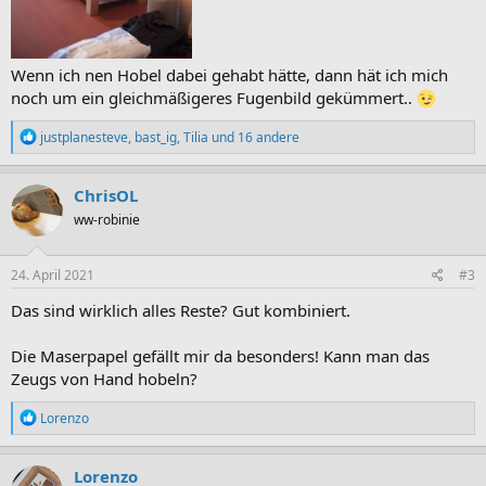
Wenn ich nen Hobel dabei gehabt hätte, dann hät ich mich
noch um ein gleichmäßigeres Fugenbild gekümmert..
R
justplanesteve
,
bast_ig
,
Tilia
und 16 andere
e
a
k
ChrisOL
t
ww-robinie
i
o
n
e
24. April 2021
#3
n
:
Das sind wirklich alles Reste? Gut kombiniert.
Die Maserpapel gefällt mir da besonders! Kann man das
Zeugs von Hand hobeln?
R
Lorenzo
e
a
k
Lorenzo
t