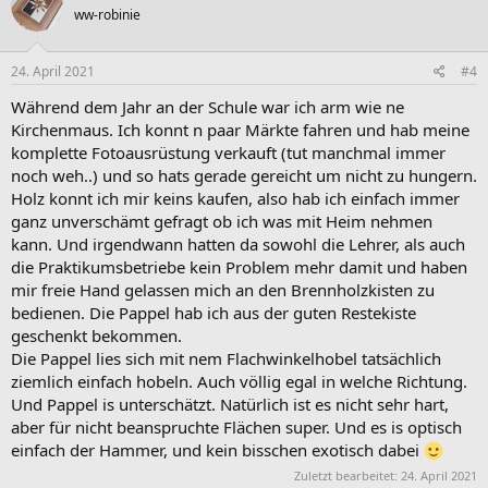
ww-robinie
i
o
n
e
24. April 2021
#4
n
:
Während dem Jahr an der Schule war ich arm wie ne
Kirchenmaus. Ich konnt n paar Märkte fahren und hab meine
komplette Fotoausrüstung verkauft (tut manchmal immer
noch weh..) und so hats gerade gereicht um nicht zu hungern.
Holz konnt ich mir keins kaufen, also hab ich einfach immer
ganz unverschämt gefragt ob ich was mit Heim nehmen
kann. Und irgendwann hatten da sowohl die Lehrer, als auch
die Praktikumsbetriebe kein Problem mehr damit und haben
mir freie Hand gelassen mich an den Brennholzkisten zu
bedienen. Die Pappel hab ich aus der guten Restekiste
geschenkt bekommen.
Die Pappel lies sich mit nem Flachwinkelhobel tatsächlich
ziemlich einfach hobeln. Auch völlig egal in welche Richtung.
Und Pappel is unterschätzt. Natürlich ist es nicht sehr hart,
aber für nicht beanspruchte Flächen super. Und es is optisch
einfach der Hammer, und kein bisschen exotisch dabei
Zuletzt bearbeitet:
24. April 2021