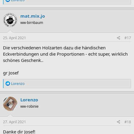
e
a
k
mat.mix.jo
t
ww-birnbaum
i
o
n
e
25. April 2021
#17
n
:
Die verschiedenen Holzarten dazu die händischen
Eckverbindungen und die Proportionen - echt super, wirklich
schönes Geschenk..
gr Josef
R
Lorenzo
e
a
k
Lorenzo
t
ww-robinie
i
o
n
e
27. April 2021
#18
n
:
Danke dir Josef!