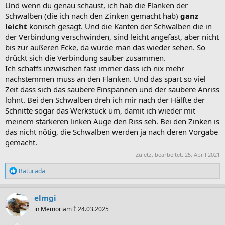
Und wenn du genau schaust, ich hab die Flanken der
Schwalben (die ich nach den Zinken gemacht hab)
ganz
leicht
konisch gesägt. Und die Kanten der Schwalben die in
der Verbindung verschwinden, sind leicht angefast, aber nicht
bis zur äußeren Ecke, da würde man das wieder sehen. So
drückt sich die Verbindung sauber zusammen.
Ich schaffs inzwischen fast immer dass ich nix mehr
nachstemmen muss an den Flanken. Und das spart so viel
Zeit dass sich das saubere Einspannen und der saubere Anriss
lohnt. Bei den Schwalben dreh ich mir nach der Hälfte der
Schnitte sogar das Werkstück um, damit ich wieder mit
meinem stärkeren linken Auge den Riss seh. Bei den Zinken is
das nicht nötig, die Schwalben werden ja nach deren Vorgabe
gemacht.
Zuletzt bearbeitet:
25. April 2021
R
Batucada
e
a
k
elmgi
t
in Memoriam † 24.03.2025
i
o