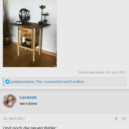
Zuletzt bearbeitet:
24. April 2021
R
justplanesteve
,
Tilia
,
raziausdud
und 8 andere
e
a
k
Lorenzo
t
ww-robinie
i
o
n
e
24. April 2021
#2
n
:
Und noch die neuen Bilder: