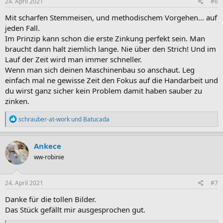
e
24. April 2021
#6
n
:
Mit scharfen Stemmeisen, und methodischem Vorgehen... auf
jeden Fall.
Im Prinzip kann schon die erste Zinkung perfekt sein. Man
braucht dann halt ziemlich lange. Nie über den Strich! Und im
Lauf der Zeit wird man immer schneller.
Wenn man sich deinen Maschinenbau so anschaut. Leg
einfach mal ne gewisse Zeit den Fokus auf die Handarbeit und
du wirst ganz sicher kein Problem damit haben sauber zu
zinken.
R
schrauber-at-work
und
Batucada
e
a
k
Ankece
t
ww-robinie
i
o
n
e
24. April 2021
#7
n
:
Danke für die tollen Bilder.
Das Stück gefällt mir ausgesprochen gut.