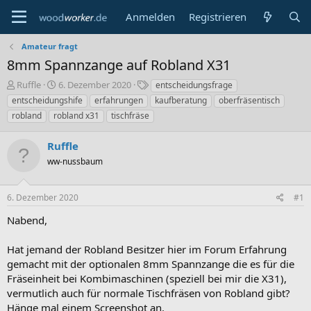
Anmelden
Registrieren
Amateur fragt
8mm Spannzange auf Robland X31
E
E
S
Ruffle
6. Dezember 2020
entscheidungsfrage
r
r
c
entscheidungshife
erfahrungen
kaufberatung
oberfräsentisch
s
s
h
robland
robland x31
tischfräse
t
t
l
e
e
a
Ruffle
l
l
g
l
l
w
ww-nussbaum
e
t
o
r
a
r
m
t
6. Dezember 2020
#1
e
Nabend,
Hat jemand der Robland Besitzer hier im Forum Erfahrung
gemacht mit der optionalen 8mm Spannzange die es für die
Fräseinheit bei Kombimaschinen (speziell bei mir die X31),
vermutlich auch für normale Tischfräsen von Robland gibt?
Hänge mal einem Screenshot an.