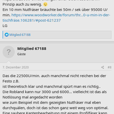
Prinzip auch zu wenig.
Ein 10 mm Nutfräser bräuchte bei 50m / sek über 95000 U/
min.
https://www.woodworker.de/forum/thr...0-u-min-in-der-
tischfräse.106281/#post-621237
LG
R
Mitglied 67188
e
a
k
Mitglied 67188
t
Gäste
i
o
n
e
7. Dezember 2020
#8
n
:
Das die 22500U/min. auch manchmal nicht reichen bei der
Festo z.B.
ist theoretisch klar und manchmal spürt man es richtig..
Die Robland kann nur 3000 und 6000... vielleicht ist das als
Notlösung mal angedacht worden
wie zum Beispiel mit dem gezeigten Nutfräser mal eben
durchquälen, doch ist das schon ganz weit weg von optimal.
Eine saubere Kantenbearbeitung mit einem Profilfäser kann