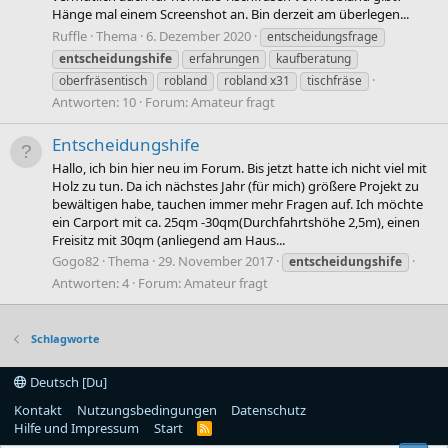
Hänge mal einem Screenshot an. Bin derzeit am überlegen...
Ruffle
Thema
6. Dezember 2020
entscheidungsfrage
entscheidungshife
erfahrungen
kaufberatung
oberfräsentisch
robland
robland x31
tischfräse
Antworten: 10
Forum:
Amateur fragt
Entscheidungshife
Hallo, ich bin hier neu im Forum. Bis jetzt hatte ich nicht viel mit
Holz zu tun. Da ich nächstes Jahr (für mich) größere Projekt zu
bewältigen habe, tauchen immer mehr Fragen auf. Ich möchte
ein Carport mit ca. 25qm -30qm(Durchfahrtshöhe 2,5m), einen
Freisitz mit 30qm (anliegend am Haus...
Gogo82
Thema
29. November 2017
entscheidungshife
Antworten: 4
Forum:
Amateur fragt
Schlagworte
Deutsch [Du]
Kontakt
Nutzungsbedingungen
Datenschutz
Hilfe und Impressum
Start
R
S