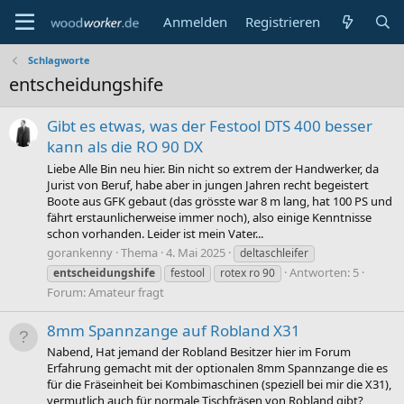
Anmelden
Registrieren
Schlagworte
entscheidungshife
Gibt es etwas, was der Festool DTS 400 besser
kann als die RO 90 DX
Liebe Alle Bin neu hier. Bin nicht so extrem der Handwerker, da
Jurist von Beruf, habe aber in jungen Jahren recht begeistert
Boote aus GFK gebaut (das grösste war 8 m lang, hat 100 PS und
fährt erstaunlicherweise immer noch), also einige Kenntnisse
schon vorhanden. Leider ist mein Vater...
gorankenny
Thema
4. Mai 2025
deltaschleifer
Antworten: 5
entscheidungshife
festool
rotex ro 90
Forum:
Amateur fragt
8mm Spannzange auf Robland X31
Nabend, Hat jemand der Robland Besitzer hier im Forum
Erfahrung gemacht mit der optionalen 8mm Spannzange die es
für die Fräseinheit bei Kombimaschinen (speziell bei mir die X31),
vermutlich auch für normale Tischfräsen von Robland gibt?