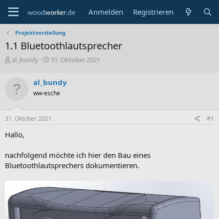
Anmelden
Registrieren
Projektvorstellung
1.1 Bluetoothlautsprecher
E
E
al_bundy
31. Oktober 2021
r
r
s
s
al_bundy
t
t
ww-esche
e
e
l
l
l
l
31. Oktober 2021
#1
e
t
r
a
Hallo,
m
nachfolgend möchte ich hier den Bau eines
Bluetoothlautsprechers dokumentieren.