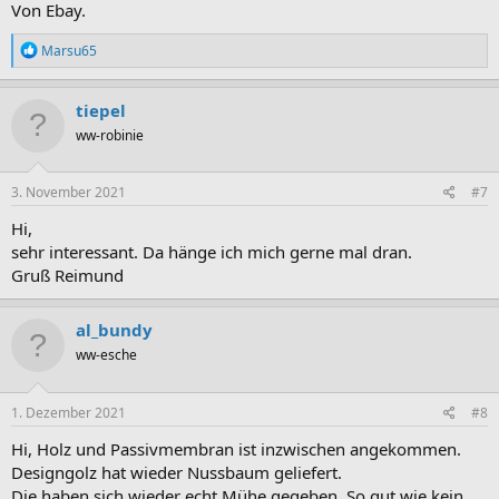
Von Ebay.
R
Marsu65
e
a
k
tiepel
t
ww-robinie
i
o
n
e
3. November 2021
#7
n
:
Hi,
sehr interessant. Da hänge ich mich gerne mal dran.
Gruß Reimund
al_bundy
ww-esche
1. Dezember 2021
#8
Hi, Holz und Passivmembran ist inzwischen angekommen.
Designgolz hat wieder Nussbaum geliefert.
Die haben sich wieder echt Mühe gegeben. So gut wie kein