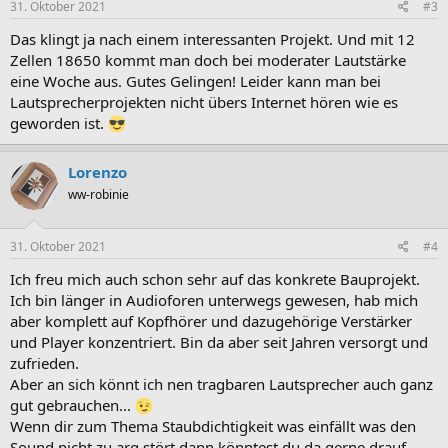
e
31. Oktober 2021
#3
n
:
Das klingt ja nach einem interessanten Projekt. Und mit 12
Zellen 18650 kommt man doch bei moderater Lautstärke
eine Woche aus. Gutes Gelingen! Leider kann man bei
Lautsprecherprojekten nicht übers Internet hören wie es
geworden ist.
Lorenzo
ww-robinie
31. Oktober 2021
#4
Ich freu mich auch schon sehr auf das konkrete Bauprojekt.
Ich bin länger in Audioforen unterwegs gewesen, hab mich
aber komplett auf Kopfhörer und dazugehörige Verstärker
und Player konzentriert. Bin da aber seit Jahren versorgt und
zufrieden.
Aber an sich könnt ich nen tragbaren Lautsprecher auch ganz
gut gebrauchen...
Wenn dir zum Thema Staubdichtigkeit was einfällt was den
Sound nicht zu arg stört dann könntest du da gerne drauf