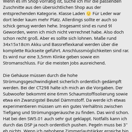
Wenn es im Shop vorrätig ist, suche ich mir die passenden
Zuschnitte aus den übersichtlichen Shop aus der
entsprechenden Kategorie. Klasse Laden
Für Leder war
dort leider kaum mehr Platz. Allerdings sollte er auch so
schick genug werden hehe. Insgesamt sind es rund 9l
Geworden, wenn ich mich nicht verrechnet habe. Also doch
schon recht groß. Aber es sollte sich lohnen. Maße rund
34x15x18cm Akku und Bassreflexkanal werden über die
komplette Rückseite geführt. Anschlussmöglichkeiten sind rar.
Es wird nur eine 3,5mm Klinke geben sowie ein
Stromanschluss. Für die meisten Jobs ausreichend.
Die Gehäuse müssen durch die hohe
Strömungsgeschwindigkeit sicherlich ordentlich gedämpft
werden. Bei der CT298 halte ich mich an die Vorgaben. Der
Subwoofer bekommt eine 6mm Schaumstoffisolierung sowie
etwa ein Zwanzigstel Beutel Dämmstoff. Da werde ich etwas
experimentieren müssen um ein gutes Verhältnis zwischen
Tiefgang und Strömungsgeräusche zu finden. Das wird schon.
Hat bei den SW5.01 auch sehr gut geklappt. Notfalls kann ich
durch das DSP ja noch ordentlich pushen. Pegeln muss bei 3"
eh nichts. Wenn ich gehobene Zimmerlautstärker erreiche bin