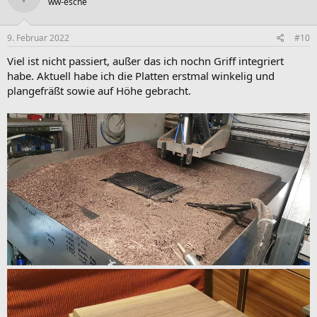
ww-esche
i
o
n
e
9. Februar 2022
#10
n
:
Viel ist nicht passiert, außer das ich nochn Griff integriert
habe. Aktuell habe ich die Platten erstmal winkelig und
plangefräßt sowie auf Höhe gebracht.