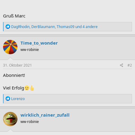
Gruß Marc
R
DagRhodin
,
DerBlaumann
,
Thomas09
und 4 andere
e
a
k
Time_to_wonder
t
ww-robinie
i
o
n
e
31. Oktober 2021
#2
n
:
Abonniert!
Viel Erfolg
R
Lorenzo
e
a
k
wirklich_rainer_zufall
t
ww-robinie
i
o
n