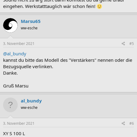
eingehen. Werkstatttauglich wär schon fein!
Marsu65
ww-esche
3. November 2021
#5
@al_bundy
kannst du bitte das Modell des "Verstärkers" nennen oder die
Bezugsquelle verlinken.
Danke.
Gruß Marsu
al_bundy
ww-esche
3. November 2021
#6
XY S 100 L