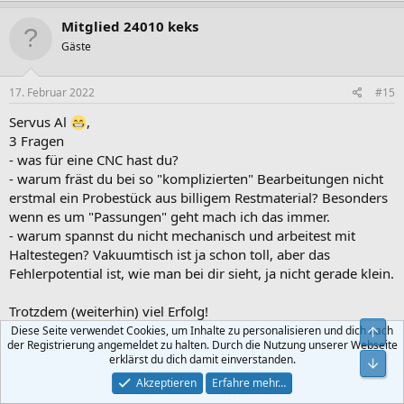
Mitglied 24010 keks
Gäste
17. Februar 2022
#15
Servus Al
,
3 Fragen
- was für eine CNC hast du?
- warum fräst du bei so "komplizierten" Bearbeitungen nicht
erstmal ein Probestück aus billigem Restmaterial? Besonders
wenn es um "Passungen" geht mach ich das immer.
- warum spannst du nicht mechanisch und arbeitest mit
Haltestegen? Vakuumtisch ist ja schon toll, aber das
Fehlerpotential ist, wie man bei dir sieht, ja nicht gerade klein.
Trotzdem (weiterhin) viel Erfolg!
Diese Seite verwendet Cookies, um Inhalte zu personalisieren und dich nach
der Registrierung angemeldet zu halten. Durch die Nutzung unserer Webseite
Gruß Daniel
erklärst du dich damit einverstanden.
Akzeptieren
Erfahre mehr…
al_bundy