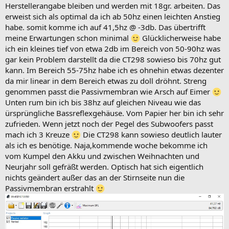
Herstellerangabe bleiben und werden mit 18gr. arbeiten. Das
erweist sich als optimal da ich ab 50hz einen leichten Anstieg
habe. somit komme ich auf 41,5hz @ -3db. Das übertrifft
meine Erwartungen schon minimal
Glücklicherweise habe
ich ein kleines tief von etwa 2db im Bereich von 50-90hz was
gar kein Problem darstellt da die CT298 sowieso bis 70hz gut
kann. Im Bereich 55-75hz habe ich es ohnehin etwas dezenter
da mir linear in dem Bereich etwas zu doll dröhnt. Streng
genommen passt die Passivmembran wie Arsch auf Eimer
Unten rum bin ich bis 38hz auf gleichen Niveau wie das
ürsprüngliche Bassreflexgehäuse. Vom Papier her bin ich sehr
zufrieden. Wenn jetzt noch der Pegel des Subwoofers passt
mach ich 3 Kreuze
Die CT298 kann sowieso deutlich lauter
als ich es benötige. Naja,kommende woche bekomme ich
vom Kumpel den Akku und zwischen Weihnachten und
Neurjahr soll gefräßt werden. Optisch hat sich eigentlich
nichts geändert außer das an der Stirnseite nun die
Passivmembran erstrahlt