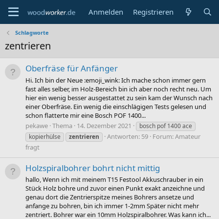
Anmelden
Registrieren
Schlagworte
zentrieren
Oberfräse für Anfänger
Hi. Ich bin der Neue :emoji_wink: Ich mache schon immer gern
fast alles selber, im Holz-Bereich bin ich aber noch recht neu. Um
hier ein wenig besser ausgestattet zu sein kam der Wunsch nach
einer Oberfräse. Ein wenig die einschlägigen Tests gelesen und
schon flatterte mir eine Bosch POF 1400...
pekawe
Thema
14. Dezember 2021
bosch pof 1400 ace
Antworten: 59
Forum:
Amateur
kopierhülse
zentrieren
fragt
Holzspiralbohrer bohrt nicht mittig
hallo, Wenn ich mit meinem T15 Festool Akkuschrauber in ein
Stück Holz bohre und zuvor einen Punkt exakt anzeichne und
genau dort die Zentrierspitze meines Bohrers ansetze und
anfange zu bohren, bin ich immer 1-2mm Später nicht mehr
zentriert. Bohrer war ein 10mm Holzspiralbohrer. Was kann ich...