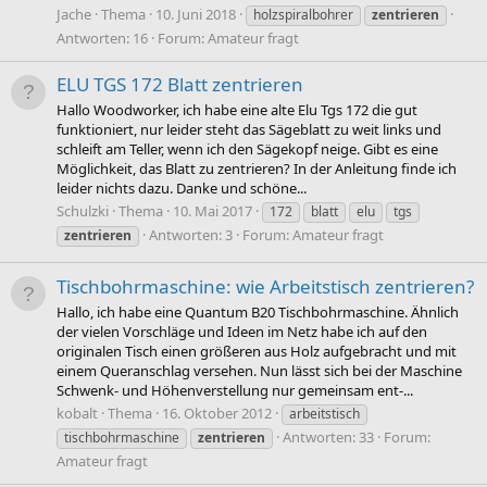
Jache
Thema
10. Juni 2018
holzspiralbohrer
zentrieren
Antworten: 16
Forum:
Amateur fragt
ELU TGS 172 Blatt zentrieren
Hallo Woodworker, ich habe eine alte Elu Tgs 172 die gut
funktioniert, nur leider steht das Sägeblatt zu weit links und
schleift am Teller, wenn ich den Sägekopf neige. Gibt es eine
Möglichkeit, das Blatt zu zentrieren? In der Anleitung finde ich
leider nichts dazu. Danke und schöne...
Schulzki
Thema
10. Mai 2017
172
blatt
elu
tgs
Antworten: 3
Forum:
Amateur fragt
zentrieren
Tischbohrmaschine: wie Arbeitstisch zentrieren?
Hallo, ich habe eine Quantum B20 Tischbohrmaschine. Ähnlich
der vielen Vorschläge und Ideen im Netz habe ich auf den
originalen Tisch einen größeren aus Holz aufgebracht und mit
einem Queranschlag versehen. Nun lässt sich bei der Maschine
Schwenk- und Höhenverstellung nur gemeinsam ent-...
kobalt
Thema
16. Oktober 2012
arbeitstisch
Antworten: 33
Forum:
tischbohrmaschine
zentrieren
Amateur fragt