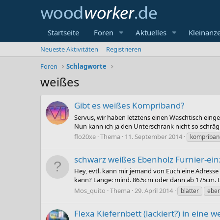
Startseite
Foren
Aktuelles
Kleinanz
Neueste Aktivitäten
Registrieren
Foren
Schlagworte
weißes
Gibt es weißes Kompriband?
Servus, wir haben letztens einen Waschtisch ein
Nun kann ich ja den Unterschrank nicht so schräg 
flo20xe
Thema
11. September 2014
kompriban
schwarz weißes Ebenholz Furnier-ein
Hey, evtl. kann mir jemand von Euch eine Adresse
kann? Länge: mind. 86.5cm oder dann ab 175cm. Ei
Mos_quito
Thema
29. April 2014
blätter
eben
Flexa Kiefernbett (lackiert?) in eine