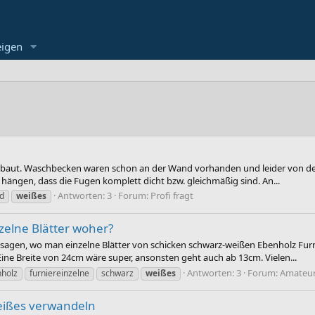
eigen
gebaut. Waschbecken waren schon an der Wand vorhanden und leider von der
hängen, dass die Fugen komplett dicht bzw. gleichmäßig sind. An...
Antworten: 3
Forum:
Profi fragt
d
weißes
zelne Blätter woher?
 sagen, wo man einzelne Blätter von schicken schwarz-weißen Ebenholz Furn
ne Breite von 24cm wäre super, ansonsten geht auch ab 13cm. Vielen...
Antworten: 3
Forum:
Amateur
holz
furniereinzelne
schwarz
weißes
 weißes verwandeln