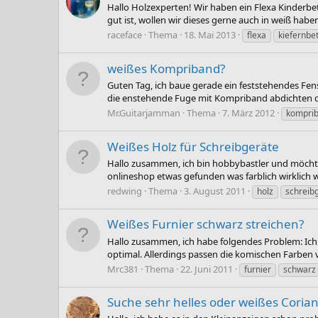
Hallo Holzexperten! Wir haben ein Flexa Kinderbe
gut ist, wollen wir dieses gerne auch in weiß hab
raceface
Thema
18. Mai 2013
flexa
kiefernbet
weißes Kompriband?
Guten Tag, ich baue gerade ein feststehendes Fenst
die enstehende Fuge mit Kompriband abdichten denn
Mr.Guitarjamman
Thema
7. März 2012
kompri
Weißes Holz für Schreibgeräte
Hallo zusammen, ich bin hobbybastler und möchte 
onlineshop etwas gefunden was farblich wirklich we
redwing
Thema
3. August 2011
holz
schreib
Weißes Furnier schwarz streichen?
Hallo zusammen, ich habe folgendes Problem: Ich 
optimal. Allerdings passen die komischen Farben v
Mrc381
Thema
22. Juni 2011
furnier
schwarz
Suche sehr helles oder weißes Coria