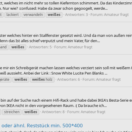
tt, welches im nicht mehr so tollen Kiefernton schimmert. Da das Kinderz
en. Nur wie? :confused: Habe da zwar schon gegoogelt, werde...
Antworten: 3
Forum:
Amateur fragt
t
lackiert
verwandeln
weißes
er welches hinter ein Stallfenster gesetzt wird. Und da man von außen reing
 das Ist alles schief verputzt und mein Vater, für den...
Antworten: 5
Forum:
Amateur fragt
band
weißes
mir ein Schreibgerät machen lassen welches verziert sein soll mit weißem H
iß aussieht. Anbei der Link : Snow White Lucite Pen Blanks ...
Antworten: 6
Forum:
Amateur fragt
geräte
weißes
weißes
holz
bin auf der Suche nach einem Hifi-Rack und habe dabei IKEA's Besta-Serie
on IKEA nicht in den vorgesehenen Raum. :( Da brauche ich...
Antworten: 8
Forum:
Amateur fragt
streichen
weißes
n oder ähnl. Reststück min. 500*400