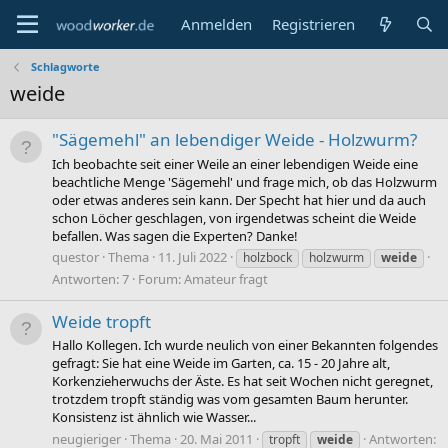
Anmelden
Registrieren
Schlagworte
weide
"Sägemehl" an lebendiger Weide - Holzwurm?
Ich beobachte seit einer Weile an einer lebendigen Weide eine
beachtliche Menge 'Sägemehl' und frage mich, ob das Holzwurm
oder etwas anderes sein kann. Der Specht hat hier und da auch
schon Löcher geschlagen, von irgendetwas scheint die Weide
befallen. Was sagen die Experten? Danke!
questor
Thema
11. Juli 2022
holzbock
holzwurm
weide
Antworten: 7
Forum:
Amateur fragt
Weide tropft
Hallo Kollegen. Ich wurde neulich von einer Bekannten folgendes
gefragt: Sie hat eine Weide im Garten, ca. 15 - 20 Jahre alt,
Korkenzieherwuchs der Äste. Es hat seit Wochen nicht geregnet,
trotzdem tropft ständig was vom gesamten Baum herunter.
Konsistenz ist ähnlich wie Wasser...
neugieriger
Thema
20. Mai 2011
Antworten:
tropft
weide