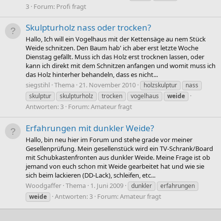
3
Forum:
Profi fragt
Skulpturholz nass oder trocken?
Hallo, Ich will ein Vogelhaus mit der Kettensäge au nem Stück
Weide schnitzen. Den Baum hab' ich aber erst letzte Woche
Dienstag gefällt. Muss ich das Holz erst trocknen lassen, oder
kann ich direkt mit dem Schnitzen anfangen und womit muss ich
das Holz hinterher behandeln, dass es nicht...
siegstihl
Thema
21. November 2010
holzskulptur
nass
skulptur
skulpturholz
trocken
vogelhaus
weide
Antworten: 3
Forum:
Amateur fragt
Erfahrungen mit dunkler Weide?
Hallo, bin neu hier im Forum und stehe grade vor meiner
Gesellenprüfung. Mein gesellenstück wird ein TV-Schrank/Board
mit Schubkastenfronten aus dunkler Weide. Meine Frage ist ob
jemand von euch schon mit Weide gearbeitet hat und wie sie
sich beim lackieren (DD-Lack), schleifen, etc...
Woodgaffer
Thema
1. Juni 2009
dunkler
erfahrungen
Antworten: 3
Forum:
Amateur fragt
weide