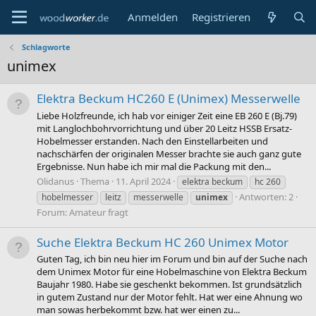
Anmelden
Registrieren
Schlagworte
unimex
Elektra Beckum HC260 E (Unimex) Messerwelle
Liebe Holzfreunde, ich hab vor einiger Zeit eine EB 260 E (Bj.79)
mit Langlochbohrvorrichtung und über 20 Leitz HSSB Ersatz-
Hobelmesser erstanden. Nach den Einstellarbeiten und
nachschärfen der originalen Messer brachte sie auch ganz gute
Ergebnisse. Nun habe ich mir mal die Packung mit den...
Olidanus
Thema
11. April 2024
elektra beckum
hc 260
Antworten: 2
hobelmesser
leitz
messerwelle
unimex
Forum:
Amateur fragt
Suche Elektra Beckum HC 260 Unimex Motor
Guten Tag, ich bin neu hier im Forum und bin auf der Suche nach
dem Unimex Motor für eine Hobelmaschine von Elektra Beckum
Baujahr 1980. Habe sie geschenkt bekommen. Ist grundsätzlich
in gutem Zustand nur der Motor fehlt. Hat wer eine Ahnung wo
man sowas herbekommt bzw. hat wer einen zu...