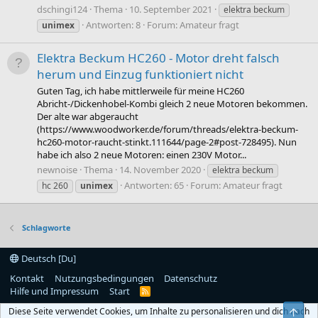
dschingi124
Thema
10. September 2021
elektra beckum
Antworten: 8
Forum:
Amateur fragt
unimex
Elektra Beckum HC260 - Motor dreht falsch
herum und Einzug funktioniert nicht
Guten Tag, ich habe mittlerweile für meine HC260
Abricht-/Dickenhobel-Kombi gleich 2 neue Motoren bekommen.
Der alte war abgeraucht
(https://www.woodworker.de/forum/threads/elektra-beckum-
hc260-motor-raucht-stinkt.111644/page-2#post-728495). Nun
habe ich also 2 neue Motoren: einen 230V Motor...
newnoise
Thema
14. November 2020
elektra beckum
Antworten: 65
Forum:
Amateur fragt
hc 260
unimex
Schlagworte
Deutsch [Du]
Kontakt
Nutzungsbedingungen
Datenschutz
Hilfe und Impressum
Start
R
S
Diese Seite verwendet Cookies, um Inhalte zu personalisieren und dich nach
Obe
S