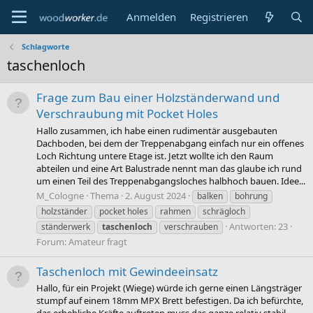
Anmelden
Registrieren
Schlagworte
taschenloch
Frage zum Bau einer Holzständerwand und
Verschraubung mit Pocket Holes
Hallo zusammen, ich habe einen rudimentär ausgebauten
Dachboden, bei dem der Treppenabgang einfach nur ein offenes
Loch Richtung untere Etage ist. Jetzt wollte ich den Raum
abteilen und eine Art Balustrade nennt man das glaube ich rund
um einen Teil des Treppenabgangsloches halbhoch bauen. Idee...
M_Cologne
Thema
2. August 2024
balken
bohrung
holzständer
pocket holes
rahmen
schrägloch
Antworten: 23
ständerwerk
taschenloch
verschrauben
Forum:
Amateur fragt
Taschenloch mit Gewindeeinsatz
Hallo, für ein Projekt (Wiege) würde ich gerne einen Längsträger
stumpf auf einem 18mm MPX Brett befestigen. Da ich befürchte,