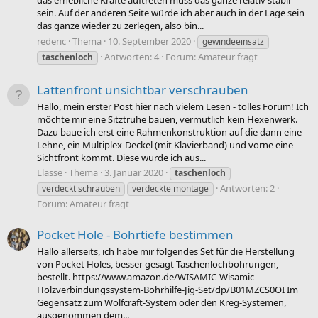
das erhebliche Kräfte auftreten muss das ganze relativ stabil
sein. Auf der anderen Seite würde ich aber auch in der Lage sein
das ganze wieder zu zerlegen, also bin...
rederic
Thema
10. September 2020
gewindeeinsatz
Antworten: 4
Forum:
Amateur fragt
taschenloch
Lattenfront unsichtbar verschrauben
Hallo, mein erster Post hier nach vielem Lesen - tolles Forum! Ich
möchte mir eine Sitztruhe bauen, vermutlich kein Hexenwerk.
Dazu baue ich erst eine Rahmenkonstruktion auf die dann eine
Lehne, ein Multiplex-Deckel (mit Klavierband) und vorne eine
Sichtfront kommt. Diese würde ich aus...
Llasse
Thema
3. Januar 2020
taschenloch
Antworten: 2
verdeckt schrauben
verdeckte montage
Forum:
Amateur fragt
Pocket Hole - Bohrtiefe bestimmen
Hallo allerseits, ich habe mir folgendes Set für die Herstellung
von Pocket Holes, besser gesagt Taschenlochbohrungen,
bestellt. https://www.amazon.de/WISAMIC-Wisamic-
Holzverbindungssystem-Bohrhilfe-Jig-Set/dp/B01MZCS0OI Im
Gegensatz zum Wolfcraft-System oder den Kreg-Systemen,
ausgenommen dem...