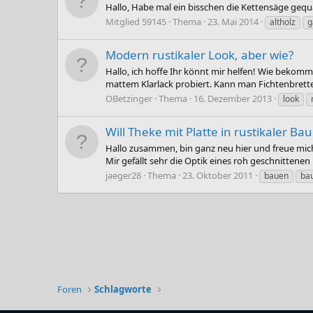
Hallo, Habe mal ein bisschen die Kettensäge gequält
Mitglied 59145
Thema
23. Mai 2014
altholz
g
Modern rustikaler Look, aber wie?
Hallo, ich hoffe Ihr könnt mir helfen! Wie bekomm
mattem Klarlack probiert. Kann man Fichtenbrette
OBetzinger
Thema
16. Dezember 2013
look
Will Theke mit Platte in rustikaler B
Hallo zusammen, bin ganz neu hier und freue mich 
Mir gefällt sehr die Optik eines roh geschnittene
jaeger28
Thema
23. Oktober 2011
bauen
ba
Foren
Schlagworte