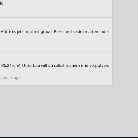
ld
e. Hätte es jetzt mal mit grauer Beize und seidenmattem oder
. 40x245cm). Unterbau will ich selbst mauern und verputzen.
ateur fragt