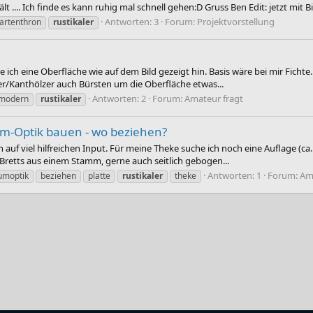
 .... Ich finde es kann ruhig mal schnell gehen:D Gruss Ben Edit: jetzt mit Bi
Antworten: 3
Forum:
Projektvorstellung
artenthron
rustikaler
e ich eine Oberfläche wie auf dem Bild gezeigt hin. Basis wäre bei mir Ficht
r/Kanthölzer auch Bürsten um die Oberfläche etwas...
Antworten: 2
Forum:
Amateur fragt
modern
rustikaler
aum-Optik bauen - wo beziehen?
auf viel hilfreichen Input. Für meine Theke suche ich noch eine Auflage (ca
n Bretts aus einem Stamm, gerne auch seitlich gebogen...
Antworten: 1
Forum:
Am
umoptik
beziehen
platte
rustikaler
theke