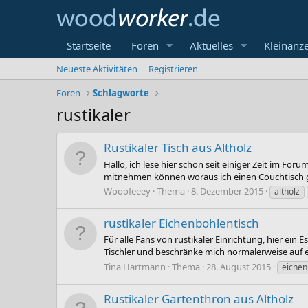
Startseite
Foren
Aktuelles
Kleinanz
Neueste Aktivitäten
Registrieren
Foren
Schlagworte
rustikaler
Rustikaler Tisch aus Altholz
Hallo, ich lese hier schon seit einiger Zeit im Fo
mitnehmen können woraus ich einen Couchtisch geb
Wooofeeey
Thema
8. Dezember 2015
altholz
rustikaler Eichenbohlentisch
Für alle Fans von rustikaler Einrichtung, hier ein
Tischler und beschränke mich normalerweise auf ehe
Tina Hartmann
Thema
28. August 2015
eichen
Rustikaler Gartenthron aus Altholz