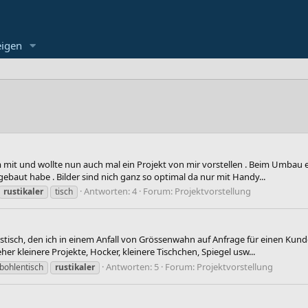
eigen
rum mit und wollte nun auch mal ein Projekt von mir vorstellen . Beim Umbau e
aut habe . Bilder sind nich ganz so optimal da nur mit Handy...
Antworten: 4
Forum:
Projektvorstellung
rustikaler
tisch
 Esstisch, den ich in einem Anfall von Grössenwahn auf Anfrage für einen Kun
r kleinere Projekte, Hocker, kleinere Tischchen, Spiegel usw...
Antworten: 5
Forum:
Projektvorstellung
bohlentisch
rustikaler