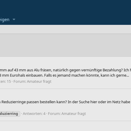
eigen
mm auf 43 mm aus Alu fräsen, natürlich gegen vernünftige Bezahlung? Ich h
3 mm Eurohals einbauen. Falls es jemand machen könnte, kann ich gerne...
en: 15
Forum:
Amateur fragt
Reduzierringe passen bestellen kann? In der Suche hier oder im Netz habe
Antworten: 4
Forum:
Amateur fragt
duzierring