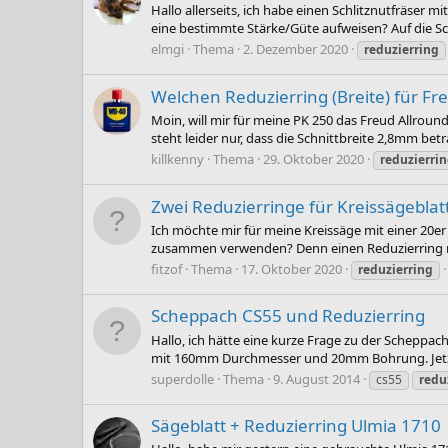
Hallo allerseits, ich habe einen Schlitznutfräser
eine bestimmte Stärke/Güte aufweisen? Auf die Sch
elmgi
Thema
2. Dezember 2020
reduzierring
Welchen Reduzierring (Breite) für F
Moin, will mir für meine PK 250 das Freud Allroun
steht leider nur, dass die Schnittbreite 2,8mm beträg
killkenny
Thema
29. Oktober 2020
reduzierri
Zwei Reduzierringe für Kreissägeblat
Ich möchte mir für meine Kreissäge mit einer 20er
zusammen verwenden? Denn einen Reduzierring mit
fitzof
Thema
17. Oktober 2020
reduzierring
Scheppach CS55 und Reduzierring
Hallo, ich hätte eine kurze Frage zu der Scheppa
mit 160mm Durchmesser und 20mm Bohrung. Jetzt g
superdolle
Thema
9. August 2014
cs55
redu
Sägeblatt + Reduzierring Ulmia 1710