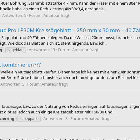
 mit 40er Bohrung, Stammblattstärke 4,7 mm. Kann der Fräser mit einem 30er
nelle habe ich einen Reduzierring 40x30x3,4, gerändelt...
Antworten: 5
Forum:
Amateur fragt
reud Pro LP30M Kreissägeblatt – 250 mm x 30 mm – 40 Z
d Sägeblatt mit 40 Zähnen zulegen. Da die Welle ja 20mm misst, brauche ich
t. Wie dick das Blatt an sich ist, steht nirgends. Bzw. ich...
Antworten: 13
Forum:
Amateur fragt
ng
sägeblatt
t kombinieren???
 Welle ein Nutsägeblatt kaufen. Bisher habe ich keines mit einer 20er Bohr
 3mm Stärke habe ich bisher auch noch nicht gefunden zum Beispiel für..
Antworten: 5
Forum:
Amateur fragt
ch Tauchsäge, bzw. zu der Nutzung von Reduzierringen auf Tauchsägen allge
ibt es jedoch auch einige Kreissägeblätter mit 160/30 und...
Antworten: 3
Forum:
Amateur fragt
zierring
scheppach