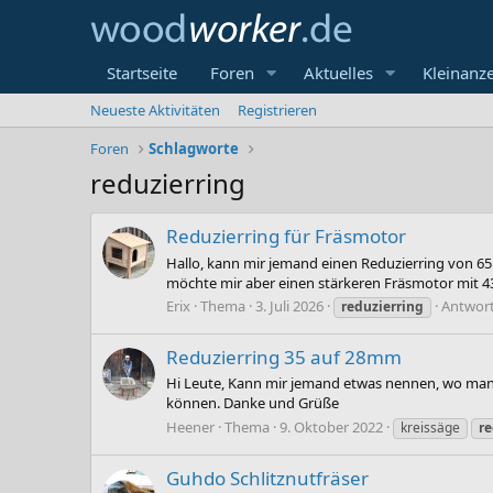
Startseite
Foren
Aktuelles
Kleinanz
Neueste Aktivitäten
Registrieren
Foren
Schlagworte
reduzierring
Reduzierring für Fräsmotor
Hallo, kann mir jemand einen Reduzierring von 65
möchte mir aber einen stärkeren Fräsmotor mit 4
Erix
Thema
3. Juli 2026
Antwort
reduzierring
Reduzierring 35 auf 28mm
Hi Leute, Kann mir jemand etwas nennen, wo man 
können. Danke und Grüße
Heener
Thema
9. Oktober 2022
kreissäge
re
Guhdo Schlitznutfräser