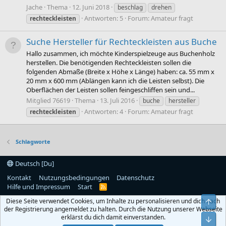
Jache
Thema
12. Juni 2018
beschlag
drehen
Antworten: 5
Forum:
Amateur fragt
rechteckleisten
Suche Hersteller für Rechteckleisten aus Buche
Hallo zusammen, ich möchte Kinderspielzeuge aus Buchenholz
herstellen. Die benötigenden Rechteckleisten sollen die
folgenden Abmaße (Breite x Höhe x Länge) haben: ca. 55 mm x
20 mm x 600 mm (Ablängen kann ich die Leisten selbst). Die
Oberflächen der Leisten sollen feingeschliffen sein und...
Mitglied 76619
Thema
13. Juli 2016
buche
hersteller
Antworten: 4
Forum:
Amateur fragt
rechteckleisten
Schlagworte
Deutsch [Du]
Kontakt
Nutzungsbedingungen
Datenschutz
Hilfe und Impressum
Start
R
S
Diese Seite verwendet Cookies, um Inhalte zu personalisieren und dich nach
Obe
S
der Registrierung angemeldet zu halten. Durch die Nutzung unserer Webseite
erklärst du dich damit einverstanden.
Unt