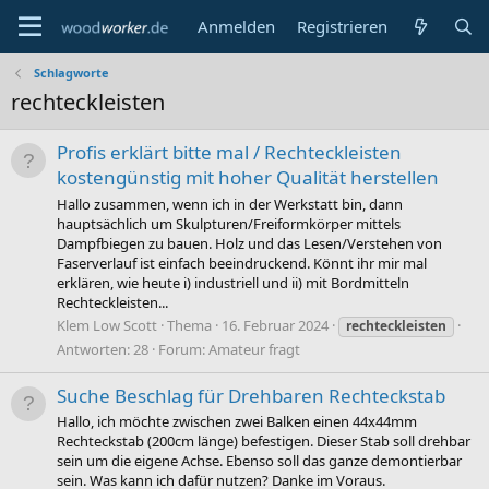
Anmelden
Registrieren
Schlagworte
rechteckleisten
Profis erklärt bitte mal / Rechteckleisten
kostengünstig mit hoher Qualität herstellen
Hallo zusammen, wenn ich in der Werkstatt bin, dann
hauptsächlich um Skulpturen/Freiformkörper mittels
Dampfbiegen zu bauen. Holz und das Lesen/Verstehen von
Faserverlauf ist einfach beeindruckend. Könnt ihr mir mal
erklären, wie heute i) industriell und ii) mit Bordmitteln
Rechteckleisten...
Klem Low Scott
Thema
16. Februar 2024
rechteckleisten
Antworten: 28
Forum:
Amateur fragt
Suche Beschlag für Drehbaren Rechteckstab
Hallo, ich möchte zwischen zwei Balken einen 44x44mm
Rechteckstab (200cm länge) befestigen. Dieser Stab soll drehbar
sein um die eigene Achse. Ebenso soll das ganze demontierbar
sein. Was kann ich dafür nutzen? Danke im Voraus.