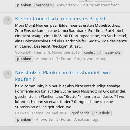
Antworten: 2
Forum:
Amateur fragt
planken
verbogen
Kleiner Couchtisch, mein erstes Projekt
Moin Moin! Hier ein paar Bilder meines ersten Möbelstückes.
Zum Einsatz kamen eine Ulmia Rauhbank, Ein Ulmia Putzhobel,
eine Motorsäge, eine HK85 mit Führungsschiene, ein Stechbeitel,
eine Bohrmaschine und ein Bandschleifer. Geölt wurde das ganze
mit Leinöl. Das leicht "fleckige" ist fast...
VolkerDK
Thema
8. November 2018
coutisch
massivholz
Antworten: 7
Forum:
Projektvorstellung
planken
Nussholz in Planken im Grosshandel - wo
kaufen ?
hallo community bin neu hier, also bitte entschuldigt etwaige
Formfehler ich bin auf der Suche nach Nussholz im Grosshandel,
geschnitten in Planken. also "Bretter" ( nennt man das so ? ) wo
könnte ich denn so etwas finden? übrigens habe ich eine
Submission online gefunden, wo...
Bakwan
Thema
20. Mai 2016
großhandel
nussholz
Antworten: 5
Forum:
Amateur fragt
planken