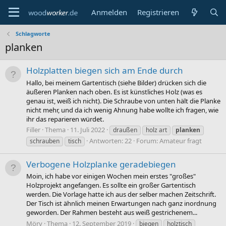
Anmelden
Registrieren
Schlagworte
planken
Holzplatten biegen sich am Ende durch
Hallo, bei meinem Gartentisch (siehe Bilder) drücken sich die
äußeren Planken nach oben. Es ist künstliches Holz (was es
genau ist, weiß ich nicht). Die Schraube von unten hält die Planke
nicht mehr, und da ich wenig Ahnung habe wollte ich fragen, wie
ihr das reparieren würdet.
Filler
Thema
11. Juli 2022
draußen
holz art
planken
Antworten: 22
Forum:
Amateur fragt
schrauben
tisch
Verbogene Holzplanke geradebiegen
Moin, ich habe vor einigen Wochen mein erstes "großes"
Holzprojekt angefangen. Es sollte ein großer Gartentisch
werden. Die Vorlage hatte ich aus der selber machen Zeitschrift.
Der Tisch ist ähnlich meinen Erwartungen nach ganz inordnung
geworden. Der Rahmen besteht aus weiß gestrichenem...
Mörv
Thema
12. September 2019
biegen
holztisch