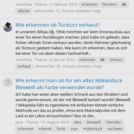
merciless
Thema
2. Februar 2016
erkennen
fenstern
ob
Antworten: 12
Forum:
Amateur fragt
ölfarbe
Wie erkennen ob Türsturz verbaut?
In unserem Altbau (Bj. 1954) möchten wir beim Innenausbau aus
einer Tür einen Rundbogen machen. Jetzt habe ich gelesen, dass
früher oftmals Türen verbaut wurden, deren Rahmen gleichzeitig
als Türsturz gedient haben. Wie kann ich erkennen, dass es sich
bei einer Tür um eben diesen Sachverhalt...
merciless
Thema
4. Januar 2016
erkennen
ob
türsturz
Antworten: 28
Forum:
Amateur fragt
verbaut
Wie erkennt man ob für ein altes Möbelstück
Bleiweiß als Farbe verwendet wurde?
Ich habe hier einen alten weißen Schrank aus den 50-60ern und
würde gerne wissen, ob der mit Bleiweiß lackiert wurde? Bleiweiß
? Wikipedia Gibt es irgendeine mit einfachen Mitteln einfache
Methode um das zu prüfen, ohne eine Materialprobe mit dem
Lack in ein Labor einzuschicken? Also ist der...
Java
Thema
15. August 2014
altes
bleiweiß
chemiker
erkennen
erkennt
farbe
man
möbelstück
nachweis