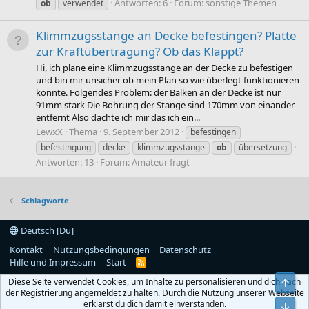
Antworten: 6
Forum:
sonstige Themen
ob
verwendet
Klimmzugsstange an Decke befestingen? Platte
zur Kraftübertragung? Ob das Klappt?
Hi, ich plane eine Klimmzugsstange an der Decke zu befestigen
und bin mir unsicher ob mein Plan so wie überlegt funktionieren
könnte. Folgendes Problem: der Balken an der Decke ist nur
91mm stark Die Bohrung der Stange sind 170mm von einander
entfernt Also dachte ich mir das ich ein...
LewxX
Thema
9. September 2012
befestingen
befestingung
decke
klimmzugsstange
ob
übersetzung
Antworten: 13
Forum:
Amateur fragt
Schlagworte
Deutsch [Du]
Kontakt
Nutzungsbedingungen
Datenschutz
Hilfe und Impressum
Start
R
S
Diese Seite verwendet Cookies, um Inhalte zu personalisieren und dich nach
Obe
S
der Registrierung angemeldet zu halten. Durch die Nutzung unserer Webseite
erklärst du dich damit einverstanden.
Unt