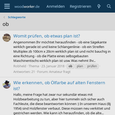
Anmelden
Registrieren
Schlagworte
ob
Womit prüfen, ob etwas plan ist?
Angenommen Ihr möchtet herausfinden - ob eine Sägekante
wirklich gerade ist und keine Schlangenlinie - ob ein Streifen
Multiplex zb 100cm x 20cm wirklich plan ist und nicht bauchig in
eine Richtung - ob die Platte eines selbsgebauten
Maschinentischs wirklich plan ist usw. Was nehmt Ihr...
Robheld
Thema
23. Januar 2018
ob
plan
prüfen
Antworten: 21
Forum:
Amateur fragt
Wie erkennen, ob Ölfarbe auf alten Fenstern
ist?
Hallo, meine Frage hat zwar nur sekundär etwas mit
Holzbearbeitung zu tun, aber hier tummeln sich sicher auch
Fachleute, die diese beantworten können :) In unserem Haus (Bj
1954) sind Holzfenster verbaut. Diese müssen neu verkittet und
gestrichen werden. Wie kann ich herausfinden, ob die alte...