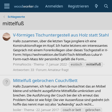
Anmelden
Registrieren
Schlagworte
mittelfuß
V-förmiges Tischuntergestell aus Holz statt Stahl
Hallo zusammen, über die letzten Tage jongliere ich eine
Konstruktionsfrage im Kopf. Ich hatte letztens ein interessantes
Gespräch mit einem Forenkollegen über dieses Tischgestell in V-
Form: https://wohnsektion.de/Stahl-Tisch-Mittelfuss-Luka-V-
Form-nach-Mass Mir persönlich gefällt die Form...
PrimaNoctis
Thema
7. Januar 2022
esstisch
mittelfuß
Antworten: 33
Forum:
Amateur fragt
Mittelfuß gebrochen Couch/Bett
Hallo Zusammen, ich hab nun öfters beobachtet das an Möbel
kleine und schlecht ausgeführte Mittelfüße umknicken und
brechen. Die Ausführung der Couch bei der ich erneut das
Problem habe ist wie folgt: Die vier Aussenfüsse sind gedreht (ich
hoffe das nennt man so) also "aufwändig" auch recht...
boiler
Thema
22. Januar 2017
couch or bett
gebrochen