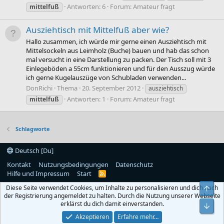
Antworten: 6
Forum:
Amateur fragt
mittelfuß
Ausziehtisch mit Mittelfuß aber wie?
Hallo zusammen, ich würde mir gerne einen Ausziehtisch mit
Mittelsockeln aus Leimholz (Buche) bauen und hab das schon
mal versucht in eine Darstellung zu packen. Der Tisch soll mit 3
Einlegeböden a 55cm funktionieren und für den Ausszug würde
ich gerne Kugelauszüge von Schubladen verwenden...
DonRichi
Thema
20. September 2012
ausziehtisch
Antworten: 1
Forum:
Amateur fragt
mittelfuß
Schlagworte
Deutsch [Du]
Kontakt
Nutzungsbedingungen
Datenschutz
Hilfe und Impressum
Start
R
S
Diese Seite verwendet Cookies, um Inhalte zu personalisieren und dich nach
Obe
S
der Registrierung angemeldet zu halten. Durch die Nutzung unserer Webseite
erklärst du dich damit einverstanden.
Unt
Akzeptieren
Erfahre mehr…