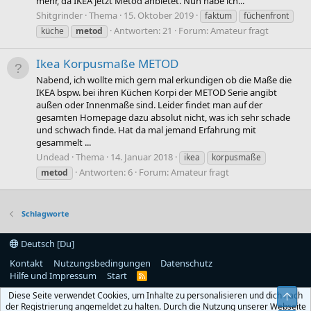
mehr, da IKEA jetzt Metod anbietet. Nun habe ich...
Shitgrinder
Thema
15. Oktober 2019
faktum
füchenfront
Antworten: 21
Forum:
Amateur fragt
küche
metod
Ikea Korpusmaße METOD
Nabend, ich wollte mich gern mal erkundigen ob die Maße die
IKEA bspw. bei ihren Küchen Korpi der METOD Serie angibt
außen oder Innenmaße sind. Leider findet man auf der
gesamten Homepage dazu absolut nicht, was ich sehr schade
und schwach finde. Hat da mal jemand Erfahrung mit
gesammelt ...
Undead
Thema
14. Januar 2018
ikea
korpusmaße
Antworten: 6
Forum:
Amateur fragt
metod
Schlagworte
Deutsch [Du]
Kontakt
Nutzungsbedingungen
Datenschutz
Hilfe und Impressum
Start
R
S
Diese Seite verwendet Cookies, um Inhalte zu personalisieren und dich nach
Obe
S
der Registrierung angemeldet zu halten. Durch die Nutzung unserer Webseite