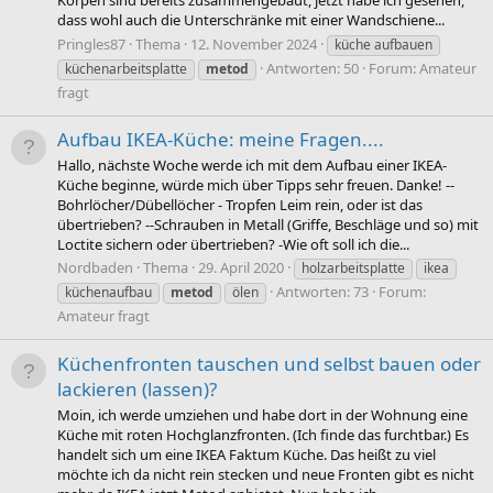
Korpen sind bereits zusammengebaut, jetzt habe ich gesehen,
dass wohl auch die Unterschränke mit einer Wandschiene...
Pringles87
Thema
12. November 2024
küche aufbauen
Antworten: 50
Forum:
Amateur
küchenarbeitsplatte
metod
fragt
Aufbau IKEA-Küche: meine Fragen....
Hallo, nächste Woche werde ich mit dem Aufbau einer IKEA-
Küche beginne, würde mich über Tipps sehr freuen. Danke! --
Bohrlöcher/Dübellöcher - Tropfen Leim rein, oder ist das
übertrieben? --Schrauben in Metall (Griffe, Beschläge und so) mit
Loctite sichern oder übertrieben? -Wie oft soll ich die...
Nordbaden
Thema
29. April 2020
holzarbeitsplatte
ikea
Antworten: 73
Forum:
küchenaufbau
metod
ölen
Amateur fragt
Küchenfronten tauschen und selbst bauen oder
lackieren (lassen)?
Moin, ich werde umziehen und habe dort in der Wohnung eine
Küche mit roten Hochglanzfronten. (Ich finde das furchtbar.) Es
handelt sich um eine IKEA Faktum Küche. Das heißt zu viel
möchte ich da nicht rein stecken und neue Fronten gibt es nicht