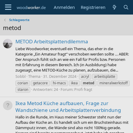
Anmelden
Registrieren
Schlagworte
metod
METOD Arbeitsplattendilemma
Liebe Woodworker, eventuell ein Thema, das eher in die
Kategorie „Ein Amateur fragt“ verschoben werden sollte … ABER:
Der Anspruch fühlt sich an wie ein Fall für Profis bzw. Personen
mit Erfahrung in diesem Bereich. Ich (in Ausbildung) habe
zugesagt, eine METOD-Küche zu planen, aufzubauen, die...
Sobbl
Thema
31. Dezember 2024
acryl
arbeitsplatte
corian
getacore
hi-macs
ikea
metod
mineralwerkstoff
Antworten: 24
Forum:
Profi fragt
staron
Ikea Metod Küche aufbauen, Frage zur
Wandschiene und Arbeitsplattenverbindung
Hallo in die Runde, im Haus meiner Schwester steht nun der
Aufbau der Küche an. Es handelt sich um ein Bruchsteinhaus mit
Dämmputz innen, die Wände sind also nicht 100%ig gerade.