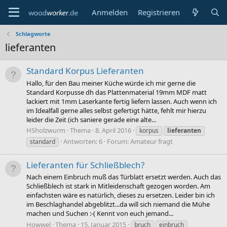
Anmelden
Registrieren
Schlagworte
lieferanten
Standard Korpus Lieferanten
Hallo, für den Bau meiner Küche würde ich mir gerne die
Standard Korpusse dh das Plattenmaterial 19mm MDF matt
lackiert mit 1mm Laserkante fertig liefern lassen. Auch wenn ich
im Idealfall gerne alles selbst gefertigt hätte, fehlt mir hierzu
leider die Zeit (ich saniere gerade eine alte...
HSholzwurm
Thema
8. April 2016
korpus
lieferanten
Antworten: 6
Forum:
Amateur fragt
standard
Lieferanten für Schließblech?
Nach einem Einbruch muß das Türblatt ersetzt werden. Auch das
Schließblech ist stark in Mitleidenschaft gezogen worden. Am
einfachsten wäre es natürlich, dieses zu ersetzen. Leider bin ich
im Beschlaghandel abgeblitzt...da will sich niemand die Mühe
machen und Suchen :-( Kennt von euch jemand...
Howwel
Thema
15. Januar 2015
bruch
einbruch