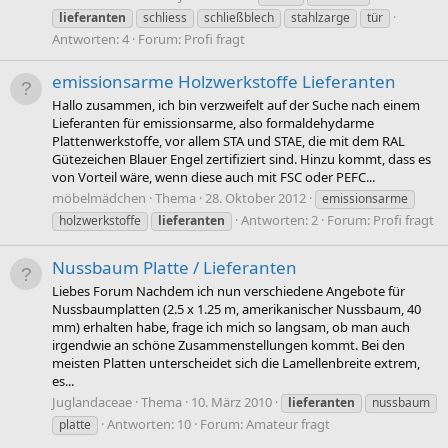
lieferanten
schliess
schließblech
stahlzarge
tür
Antworten: 4
Forum:
Profi fragt
emissionsarme Holzwerkstoffe Lieferanten
Hallo zusammen, ich bin verzweifelt auf der Suche nach einem
Lieferanten für emissionsarme, also formaldehydarme
Plattenwerkstoffe, vor allem STA und STAE, die mit dem RAL
Gütezeichen Blauer Engel zertifiziert sind. Hinzu kommt, dass es
von Vorteil wäre, wenn diese auch mit FSC oder PEFC...
möbelmädchen
Thema
28. Oktober 2012
emissionsarme
Antworten: 2
Forum:
Profi fragt
holzwerkstoffe
lieferanten
Nussbaum Platte / Lieferanten
Liebes Forum Nachdem ich nun verschiedene Angebote für
Nussbaumplatten (2.5 x 1.25 m, amerikanischer Nussbaum, 40
mm) erhalten habe, frage ich mich so langsam, ob man auch
irgendwie an schöne Zusammenstellungen kommt. Bei den
meisten Platten unterscheidet sich die Lamellenbreite extrem,
es...
Juglandaceae
Thema
10. März 2010
lieferanten
nussbaum
Antworten: 10
Forum:
Amateur fragt
platte