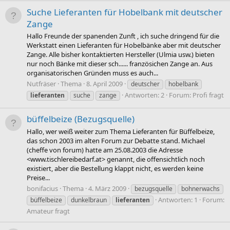
Suche Lieferanten für Hobelbank mit deutscher
Zange
Hallo Freunde der spanenden Zunft , ich suche dringend für die
Werkstatt einen Lieferanten für Hobelbänke aber mit deutscher
Zange. Alle bisher kontaktierten Hersteller (Ulmia usw.) bieten
nur noch Bänke mit dieser sch...... französichen Zange an. Aus
organisatorischen Gründen muss es auch...
Nutfräser
Thema
8. April 2009
deutscher
hobelbank
Antworten: 2
Forum:
Profi fragt
lieferanten
suche
zange
büffelbeize (Bezugsquelle)
Hallo, wer weiß weiter zum Thema Lieferanten für Büffelbeize,
das schon 2003 im alten Forum zur Debatte stand. Michael
(cheffe von forum) hatte am 25.08.2003 die Adresse
<www.tischlereibedarf.at> genannt, die offensichtlich noch
existiert, aber die Bestellung klappt nicht, es werden keine
Preise...
bonifacius
Thema
4. März 2009
bezugsquelle
bohnerwachs
Antworten: 1
Forum:
büffelbeize
dunkelbraun
lieferanten
Amateur fragt