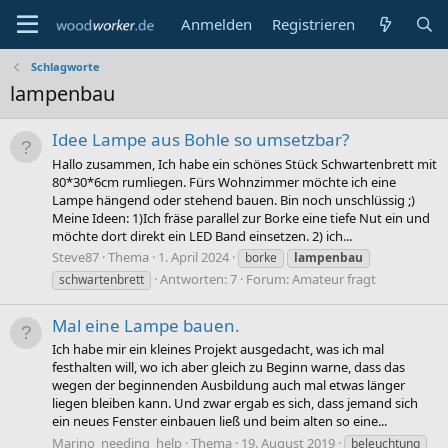
Anmelden
Registrieren
Schlagworte
lampenbau
Idee Lampe aus Bohle so umsetzbar?
Hallo zusammen, Ich habe ein schönes Stück Schwartenbrett mit
80*30*6cm rumliegen. Fürs Wohnzimmer möchte ich eine
Lampe hängend oder stehend bauen. Bin noch unschlüssig ;)
Meine Ideen: 1)Ich fräse parallel zur Borke eine tiefe Nut ein und
möchte dort direkt ein LED Band einsetzen. 2) ich...
Steve87
Thema
1. April 2024
borke
lampenbau
Antworten: 7
Forum:
Amateur fragt
schwartenbrett
Mal eine Lampe bauen.
Ich habe mir ein kleines Projekt ausgedacht, was ich mal
festhalten will, wo ich aber gleich zu Beginn warne, dass das
wegen der beginnenden Ausbildung auch mal etwas länger
liegen bleiben kann. Und zwar ergab es sich, dass jemand sich
ein neues Fenster einbauen ließ und beim alten so eine...
Marino_needing_help
Thema
19. August 2019
beleuchtung