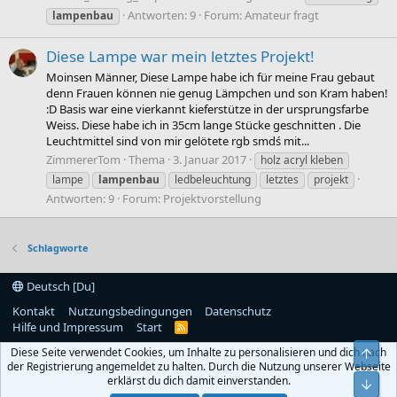
Antworten: 9
Forum:
Amateur fragt
lampenbau
Diese Lampe war mein letztes Projekt!
Moinsen Männer, Diese Lampe habe ich für meine Frau gebaut
denn Frauen können nie genug Lämpchen und son Kram haben!
:D Basis war eine vierkannt kieferstütze in der ursprungsfarbe
Weiss. Diese habe ich in 35cm lange Stücke geschnitten . Die
Leuchtmittel sind von mir gelötete rgb smdś mit...
ZimmererTom
Thema
3. Januar 2017
holz acryl kleben
lampe
lampenbau
ledbeleuchtung
letztes
projekt
Antworten: 9
Forum:
Projektvorstellung
Schlagworte
Deutsch [Du]
Kontakt
Nutzungsbedingungen
Datenschutz
Hilfe und Impressum
Start
R
S
Diese Seite verwendet Cookies, um Inhalte zu personalisieren und dich nach
Obe
S
der Registrierung angemeldet zu halten. Durch die Nutzung unserer Webseite
erklärst du dich damit einverstanden.
Unt