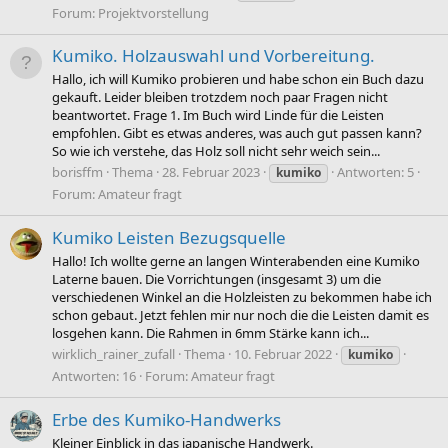
Forum:
Projektvorstellung
Kumiko. Holzauswahl und Vorbereitung.
Hallo, ich will Kumiko probieren und habe schon ein Buch dazu
gekauft. Leider bleiben trotzdem noch paar Fragen nicht
beantwortet. Frage 1. Im Buch wird Linde für die Leisten
empfohlen. Gibt es etwas anderes, was auch gut passen kann?
So wie ich verstehe, das Holz soll nicht sehr weich sein...
borisffm
Thema
28. Februar 2023
Antworten: 5
kumiko
Forum:
Amateur fragt
Kumiko Leisten Bezugsquelle
Hallo! Ich wollte gerne an langen Winterabenden eine Kumiko
Laterne bauen. Die Vorrichtungen (insgesamt 3) um die
verschiedenen Winkel an die Holzleisten zu bekommen habe ich
schon gebaut. Jetzt fehlen mir nur noch die die Leisten damit es
losgehen kann. Die Rahmen in 6mm Stärke kann ich...
wirklich_rainer_zufall
Thema
10. Februar 2022
kumiko
Antworten: 16
Forum:
Amateur fragt
Erbe des Kumiko-Handwerks
Kleiner Einblick in das japanische Handwerk.