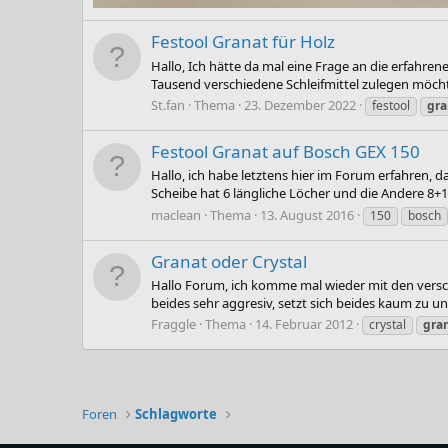
Festool Granat für Holz
Hallo, Ich hätte da mal eine Frage an die erfahrene
Tausend verschiedene Schleifmittel zulegen möchte,
St.fan
Thema
23. Dezember 2022
festool
gra
Festool Granat auf Bosch GEX 150
Hallo, ich habe letztens hier im Forum erfahren, d
Scheibe hat 6 längliche Löcher und die Andere 8+1.
maclean
Thema
13. August 2016
150
bosch
Granat oder Crystal
Hallo Forum, ich komme mal wieder mit den verschi
beides sehr aggresiv, setzt sich beides kaum zu un
Fraggle
Thema
14. Februar 2012
crystal
gra
Foren
Schlagworte