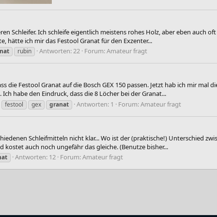
ren Schleifer. Ich schleife eigentlich meistens rohes Holz, aber eben auch of
 hätte ich mir das Festool Granat für den Exzenter...
Antworten: 22
Forum:
Amateur fragt
nat
rubin
ass die Festool Granat auf die Bosch GEX 150 passen. Jetzt hab ich mir mal 
 Ich habe den Eindruck, dass die 8 Löcher bei der Granat...
Antworten: 1
Forum:
Amateur fragt
festool
gex
granat
edenen Schleifmitteln nicht klar... Wo ist der (praktische!) Unterschied z
d kostet auch noch ungefähr das gleiche. (Benutze bisher...
Antworten: 12
Forum:
Amateur fragt
nat