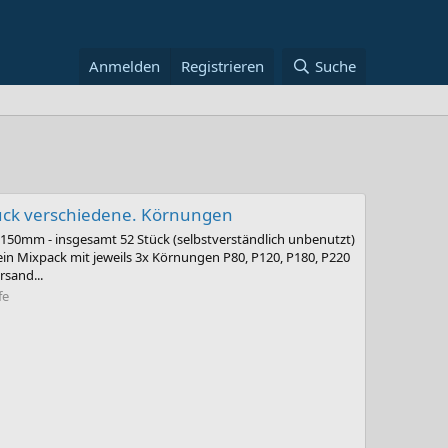
Anmelden
Registrieren
Suche
tück verschiedene. Körnungen
 150mm - insgesamt 52 Stück (selbstverständlich unbenutzt)
in Mixpack mit jeweils 3x Körnungen P80, P120, P180, P220
rsand...
fe