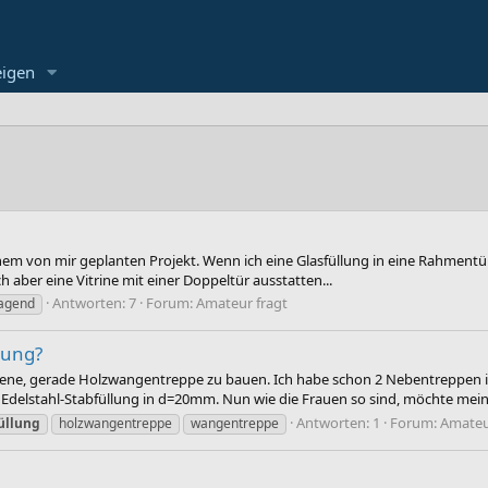
eigen
m von mir geplanten Projekt. Wenn ich eine Glasfüllung in eine Rahmentür e
h aber eine Vitrine mit einer Doppeltür ausstatten...
Antworten: 7
Forum:
Amateur fragt
ragend
lung?
offene, gerade Holzwangentreppe zu bauen. Ich habe schon 2 Nebentreppen 
delstahl-Stabfüllung in d=20mm. Nun wie die Frauen so sind, möchte meine 
Antworten: 1
Forum:
Amateu
üllung
holzwangentreppe
wangentreppe