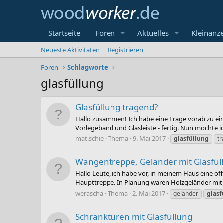
Startseite
Foren
Aktuelles
Kleinanz
Neueste Aktivitäten
Registrieren
Foren
Schlagworte
glasfüllung
Glasfüllung tragend?
Hallo zusammen! Ich habe eine Frage vorab zu eine
Vorlegeband und Glasleiste - fertig. Nun möchte ic
mat.schie
Thema
9. Mai 2017
glasfüllung
t
Wangentreppe, Geländer mit Glasfül
Hallo Leute, ich habe vor, in meinem Haus eine 
Haupttreppe. In Planung waren Holzgeländer mit E
werascha
Thema
2. Mai 2017
geländer
glasf
Schranktüren mit Glasfüllung