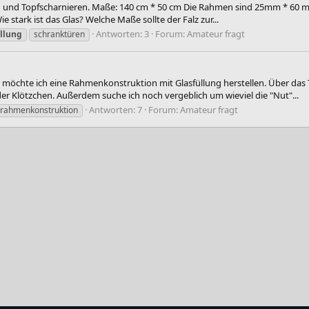
g und Topfscharnieren. Maße: 140 cm * 50 cm Die Rahmen sind 25mm * 60 mm.
e stark ist das Glas? Welche Maße sollte der Falz zur...
Antworten: 3
Forum:
Amateur fragt
üllung
schranktüren
t möchte ich eine Rahmenkonstruktion mit Glasfüllung herstellen. Über das 
der Klötzchen. Außerdem suche ich noch vergeblich um wieviel die "Nut"...
Antworten: 7
Forum:
Amateur fragt
rahmenkonstruktion