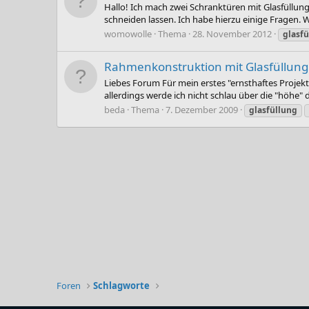
Hallo! Ich mach zwei Schranktüren mit Glasfüllun
schneiden lassen. Ich habe hierzu einige Fragen. Wi
womowolle
Thema
28. November 2012
glasf
Rahmenkonstruktion mit Glasfüllung
Liebes Forum Für mein erstes "ernsthaftes Projek
allerdings werde ich nicht schlau über die "höhe" 
beda
Thema
7. Dezember 2009
glasfüllung
Foren
Schlagworte