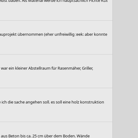
st bauen. Als Material werde ich hauptsächlich Fichte KDI
 Bauprojekt übernommen (eher unfreiwillig :eek: aber konnte
war ein kleiner Abstellraum für Rasenmäher, Griller,
ch die sache angehen soll. es soll eine holz konstruktion
nt aus Beton bis ca. 25 cm über dem Boden. Wände