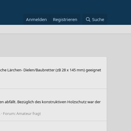
Anmelden
Registrieren
Suche
nfache Lärchen- Dielen/Baubretter (zB 28 x 145 mm) geeignet
en abfällt. Bezüglich des konstruktiven Holzschutz war der
4
Forum:
Amateur fragt