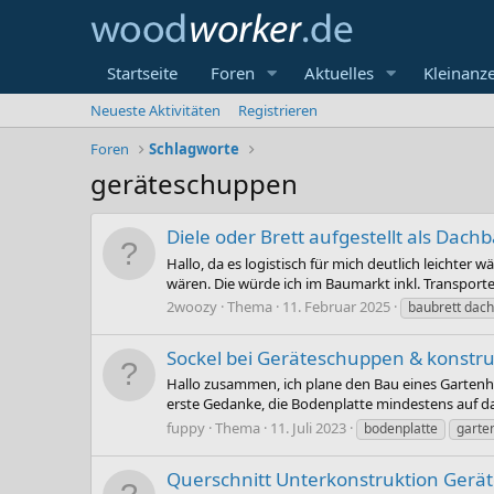
Startseite
Foren
Aktuelles
Kleinanz
Neueste Aktivitäten
Registrieren
Foren
Schlagworte
geräteschuppen
Diele oder Brett aufgestellt als Dac
Hallo, da es logistisch für mich deutlich leichte
wären. Die würde ich im Baumarkt inkl. Transport
2woozy
Thema
11. Februar 2025
baubrett dac
Sockel bei Geräteschuppen & konstrukt
Hallo zusammen, ich plane den Bau eines Gartenhau
erste Gedanke, die Bodenplatte mindestens auf d
fuppy
Thema
11. Juli 2023
bodenplatte
garte
Querschnitt Unterkonstruktion Ger