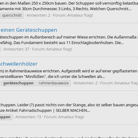
 in den Maßen 250 x 250cm bauen. Der Schuppen soll vernünftig belastbar 
mente mit 30cm Durchmesser. 3 Links, 3 Rechts. Welchen Querschnitt...
Antworten: 2
Forum:
Amateur fragt
querschnitt
r einen Geräteschuppen
teschuppen im Außenbereich auf meiner Wiese errichten. Die Außenmaße sin
agefähig. Das Fundament besteht aus 11 Einschlagbodenhülsen. Die...
Antworten: 37
Forum:
Amateur fragt
Schwellenhölzer
6m) in Rahmenbauweise errichten. Aufgestellt wird er auf einer gepflaster
erstellbaren "Minifüßen", die ich unter die Schwellen als...
Antworten: 2
Forum:
Amateur fra
geräteschuppen
rahmenbauweise
chuppen. Leider (?) passt nichts von der Stange, also ist selber bauen anges
nze Artikel: Fahrradschuppen | SELBER MACHEN...
Antworten: 15
Forum:
Amateur fragt
uppen