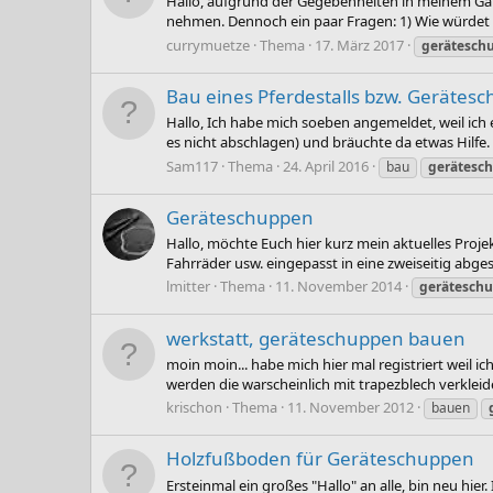
Hallo, aufgrund der Gegebenheiten in meinem Gart
nehmen. Dennoch ein paar Fragen: 1) Wie würdet i
currymuetze
Thema
17. März 2017
gerätesch
Bau eines Pferdestalls bzw. Gerätes
Hallo, Ich habe mich soeben angemeldet, weil ich 
es nicht abschlagen) und bräuchte da etwas Hilfe.
Sam117
Thema
24. April 2016
bau
gerätesc
Geräteschuppen
Hallo, möchte Euch hier kurz mein aktuelles Projek
Fahrräder usw. eingepasst in eine zweiseitig abges
lmitter
Thema
11. November 2014
gerätesch
werkstatt, geräteschuppen bauen
moin moin... habe mich hier mal registriert weil 
werden die warscheinlich mit trapezblech verkleid
krischon
Thema
11. November 2012
bauen
Holzfußboden für Geräteschuppen
Ersteinmal ein großes "Hallo" an alle, bin neu h