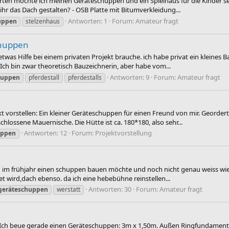
en möchte ich meinen Geräteschuppen und ein Spielhaus für die Kinder selb
hr das Dach gestalten? - OSB Platte mit Bitumverkleidung...
Antworten: 1
Forum:
Amateur fragt
uppen
stelzenhaus
chuppen
etwas Hilfe bei einem privaten Projekt brauche. ich habe privat ein kleines
 Ich bin zwar theoretisch Bauzeichnerin, aber habe vom...
Antworten: 9
Forum:
Amateur fragt
huppen
pferdestall
pferdestalls
t vorstellen: Ein kleiner Geräteschuppen für einen Freund von mir. Geordert 
chlossene Mauernische. Die Hütte ist ca. 180*180, also sehr...
Antworten: 12
Forum:
Projektvorstellung
uppen
ich im frühjahr einen schuppen bauen möchte und noch nicht genau weiss wie i
et wird,dach ebenso. da ich eine hebebühne reinstellen...
Antworten: 30
Forum:
Amateur fragt
geräteschuppen
werstatt
ier. Ich beue gerade einen Geräteschuppen: 3m x 1,50m. Außen Ringfundame