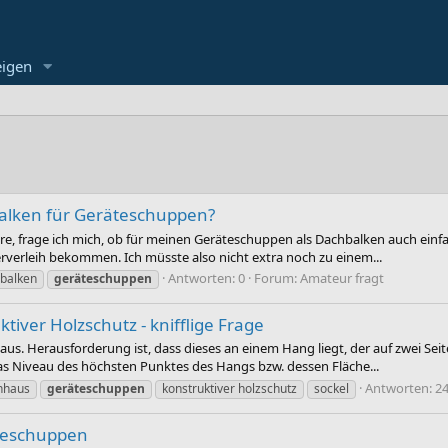
eigen
hbalken für Geräteschuppen?
r wäre, frage ich mich, ob für meinen Geräteschuppen als Dachbalken auch ei
erverleih bekommen. Ich müsste also nicht extra noch zu einem...
Antworten: 0
Forum:
Amateur fragt
hbalken
geräteschuppen
iver Holzschutz - knifflige Frage
s. Herausforderung ist, dass dieses an einem Hang liegt, der auf zwei Seit
as Niveau des höchsten Punktes des Hangs bzw. dessen Fläche...
Antworten: 2
nhaus
geräteschuppen
konstruktiver holzschutz
sockel
äteschuppen