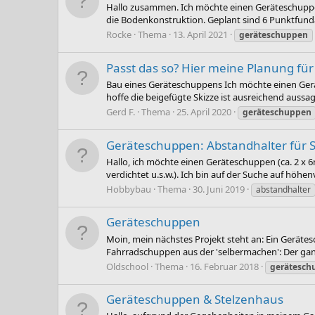
Hallo zusammen. Ich möchte einen Geräteschuppen
die Bodenkonstruktion. Geplant sind 6 Punktfunda
Rocke
Thema
13. April 2021
geräteschuppen
Passt das so? Hier meine Planung fü
Bau eines Geräteschuppens Ich möchte einen Gerä
hoffe die beigefügte Skizze ist ausreichend auss
Gerd F.
Thema
25. April 2020
geräteschuppen
Geräteschuppen: Abstandhalter für 
Hallo, ich möchte einen Geräteschuppen (ca. 2 x 
verdichtet u.s.w.). Ich bin auf der Suche auf höhenv
Hobbybau
Thema
30. Juni 2019
abstandhalter
Geräteschuppen
Moin, mein nächstes Projekt steht an: Ein Gerätes
Fahrradschuppen aus der 'selbermachen': Der ga
Oldschool
Thema
16. Februar 2018
gerätesch
Geräteschuppen & Stelzenhaus