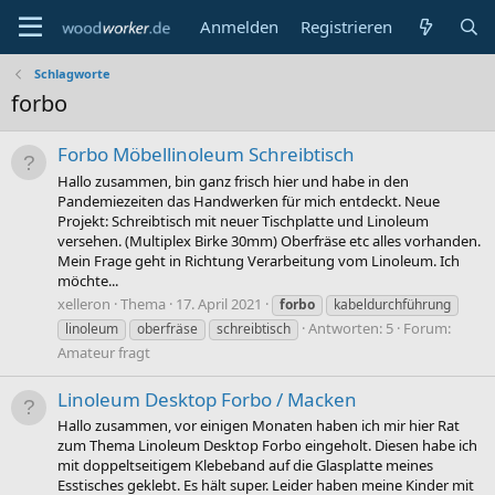
Anmelden
Registrieren
Schlagworte
forbo
Forbo Möbellinoleum Schreibtisch
Hallo zusammen, bin ganz frisch hier und habe in den
Pandemiezeiten das Handwerken für mich entdeckt. Neue
Projekt: Schreibtisch mit neuer Tischplatte und Linoleum
versehen. (Multiplex Birke 30mm) Oberfräse etc alles vorhanden.
Mein Frage geht in Richtung Verarbeitung vom Linoleum. Ich
möchte...
xelleron
Thema
17. April 2021
forbo
kabeldurchführung
Antworten: 5
Forum:
linoleum
oberfräse
schreibtisch
Amateur fragt
Linoleum Desktop Forbo / Macken
Hallo zusammen, vor einigen Monaten haben ich mir hier Rat
zum Thema Linoleum Desktop Forbo eingeholt. Diesen habe ich
mit doppeltseitigem Klebeband auf die Glasplatte meines
Esstisches geklebt. Es hält super. Leider haben meine Kinder mit