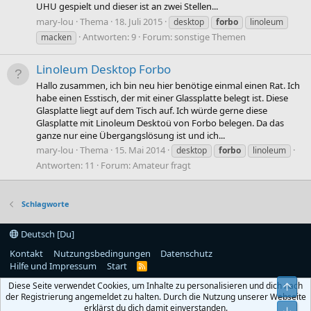
UHU gespielt und dieser ist an zwei Stellen...
mary-lou
Thema
18. Juli 2015
desktop
forbo
linoleum
Antworten: 9
Forum:
sonstige Themen
macken
Linoleum Desktop Forbo
Hallo zusammen, ich bin neu hier benötige einmal einen Rat. Ich
habe einen Esstisch, der mit einer Glassplatte belegt ist. Diese
Glasplatte liegt auf dem Tisch auf. Ich würde gerne diese
Glasplatte mit Linoleum Desktoü von Forbo belegen. Da das
ganze nur eine Übergangslösung ist und ich...
mary-lou
Thema
15. Mai 2014
desktop
forbo
linoleum
Antworten: 11
Forum:
Amateur fragt
Schlagworte
Deutsch [Du]
Kontakt
Nutzungsbedingungen
Datenschutz
Hilfe und Impressum
Start
R
S
Diese Seite verwendet Cookies, um Inhalte zu personalisieren und dich nach
Obe
S
der Registrierung angemeldet zu halten. Durch die Nutzung unserer Webseite
erklärst du dich damit einverstanden.
Unt