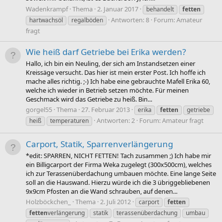
Wadenkrampf
Thema
2. Januar 2017
behandelt
fetten
Antworten: 8
Forum:
Amateur
hartwachsöl
regalböden
fragt
Wie heiß darf Getriebe bei Erika werden?
Hallo, ich bin ein Neuling, der sich am Instandsetzen einer
Kreissäge versucht. Das hier ist mein erster Post. Ich hoffe ich
mache alles richtig. ;-) Ich habe eine gebrauchte Mafell Erika 60,
welche ich wieder in Betrieb setzen möchte. Für meinen
Geschmack wird das Getriebe zu heiß. Bin...
gorgel55
Thema
27. Februar 2013
erika
fetten
getriebe
Antworten: 2
Forum:
Amateur fragt
heiß
temperaturen
Carport, Statik, Sparrenverlängerung
*edit: SPARREN, NICHT FETTEN! Tach zusammen ;) Ich habe mir
ein Billigcarport der Firma Weka zugelegt (300x500cm), welches
ich zur Terassenüberdachung umbauen möchte. Eine lange Seite
soll an die Hauswand. Hierzu würde ich die 3 übriggebliebenen
9x9cm Pfosten an die Wand schrauben, auf denen...
Holzböckchen_
Thema
2. Juli 2012
carport
fetten
fetten
verlängerung
statik
terassenüberdachung
umbau