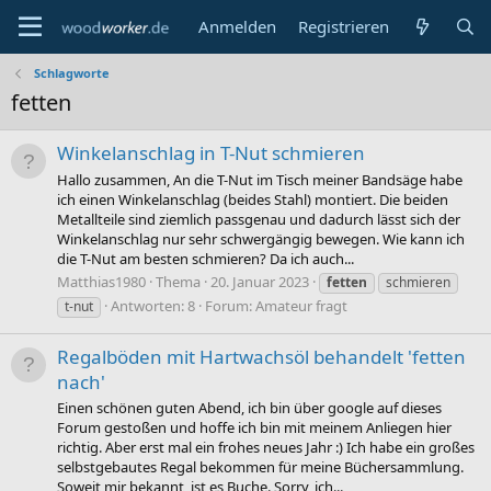
Anmelden
Registrieren
Schlagworte
fetten
Winkelanschlag in T-Nut schmieren
Hallo zusammen, An die T-Nut im Tisch meiner Bandsäge habe
ich einen Winkelanschlag (beides Stahl) montiert. Die beiden
Metallteile sind ziemlich passgenau und dadurch lässt sich der
Winkelanschlag nur sehr schwergängig bewegen. Wie kann ich
die T-Nut am besten schmieren? Da ich auch...
Matthias1980
Thema
20. Januar 2023
fetten
schmieren
Antworten: 8
Forum:
Amateur fragt
t-nut
Regalböden mit Hartwachsöl behandelt 'fetten
nach'
Einen schönen guten Abend, ich bin über google auf dieses
Forum gestoßen und hoffe ich bin mit meinem Anliegen hier
richtig. Aber erst mal ein frohes neues Jahr :) Ich habe ein großes
selbstgebautes Regal bekommen für meine Büchersammlung.
Soweit mir bekannt, ist es Buche. Sorry, ich...