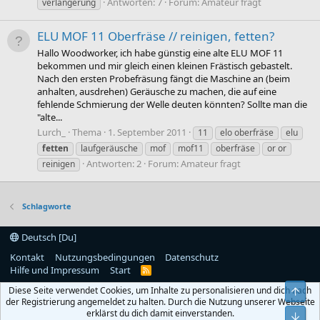
Antworten: 7
Forum:
Amateur fragt
verlängerung
ELU MOF 11 Oberfräse // reinigen, fetten?
Hallo Woodworker, ich habe günstig eine alte ELU MOF 11
bekommen und mir gleich einen kleinen Frästisch gebastelt.
Nach den ersten Probefräsung fängt die Maschine an (beim
anhalten, ausdrehen) Geräusche zu machen, die auf eine
fehlende Schmierung der Welle deuten könnten? Sollte man die
"alte...
Lurch_
Thema
1. September 2011
11
elo oberfräse
elu
fetten
laufgeräusche
mof
mof11
oberfräse
or or
Antworten: 2
Forum:
Amateur fragt
reinigen
Schlagworte
Deutsch [Du]
Kontakt
Nutzungsbedingungen
Datenschutz
Hilfe und Impressum
Start
R
S
Diese Seite verwendet Cookies, um Inhalte zu personalisieren und dich nach
Obe
S
der Registrierung angemeldet zu halten. Durch die Nutzung unserer Webseite
erklärst du dich damit einverstanden.
Unt