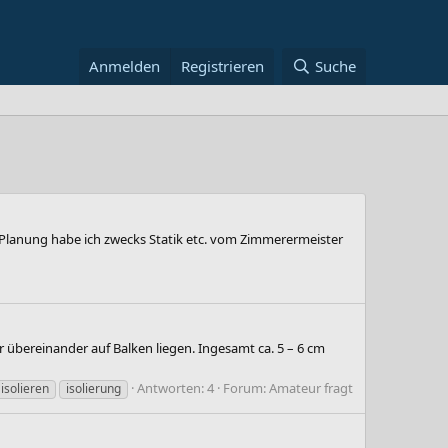
Anmelden
Registrieren
Suche
 Planung habe ich zwecks Statik etc. vom Zimmerermeister
 übereinander auf Balken liegen. Ingesamt ca. 5 – 6 cm
Antworten: 4
Forum:
Amateur fragt
isolieren
isolierung