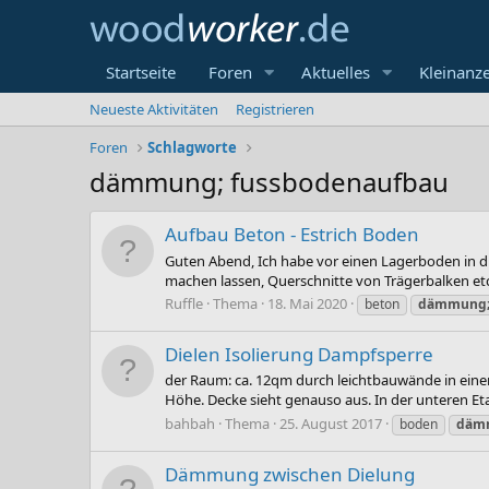
Startseite
Foren
Aktuelles
Kleinanz
Neueste Aktivitäten
Registrieren
Foren
Schlagworte
dämmung; fussbodenaufbau
Aufbau Beton - Estrich Boden
Guten Abend, Ich habe vor einen Lagerboden in di
machen lassen, Querschnitte von Trägerbalken etc ha
Ruffle
Thema
18. Mai 2020
beton
dämmung
Dielen Isolierung Dampfsperre
der Raum: ca. 12qm durch leichtbauwände in einer
Höhe. Decke sieht genauso aus. In der unteren Eta
bahbah
Thema
25. August 2017
boden
däm
Dämmung zwischen Dielung