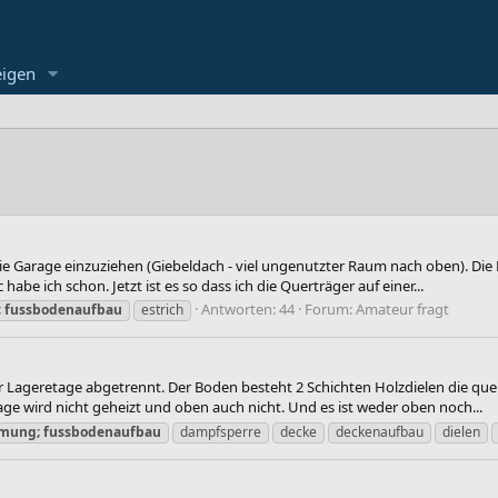
eigen
e Garage einzuziehen (Giebeldach - viel ungenutzter Raum nach oben). Die
be ich schon. Jetzt ist es so dass ich die Querträger auf einer...
Antworten: 44
Forum:
Amateur fragt
;
fussbodenaufbau
estrich
 Lageretage abgetrennt. Der Boden besteht 2 Schichten Holzdielen die quer
ge wird nicht geheizt und oben auch nicht. Und es ist weder oben noch...
mung;
fussbodenaufbau
dampfsperre
decke
deckenaufbau
dielen